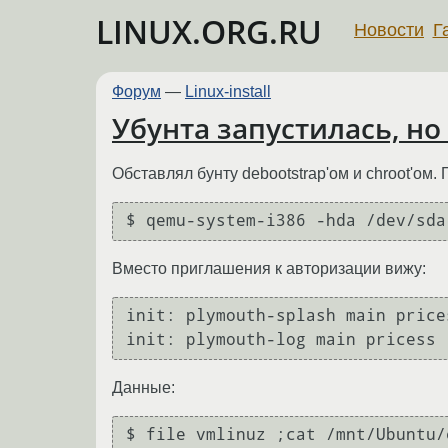
LINUX.ORG.RU
Новости
Г
Форум
—
Linux-install
Убунта запустилась, но
Обставлял бунту debootstrap'ом и chroot'ом.
Вместо приглашения к авторизации вижу:
init: plymouth-splash main price
Данные:
$ file vmlinuz ;cat /mnt/Ubuntu/