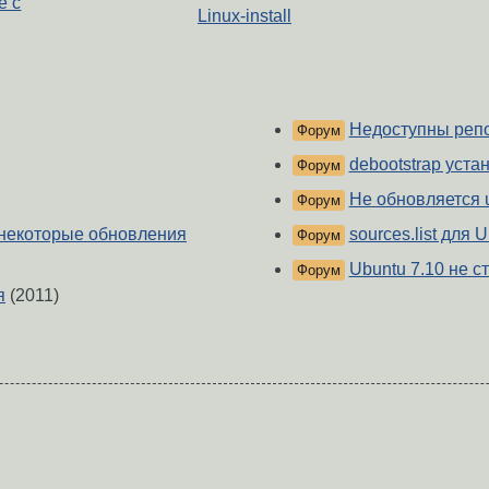
е с
Linux-install
Недоступны репо
Форум
debootstrap устан
Форум
Не обновляется 
Форум
 некоторые обновления
sources.list для 
Форум
Ubuntu 7.10 не ст
Форум
я
(2011)