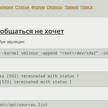
алерея
Статьи
Форум
Опросы
Трекер
Поиск
 общаться не хочет
 При эмуляции:
ss (502) terminated with status 1

etc/apt/sources.list
