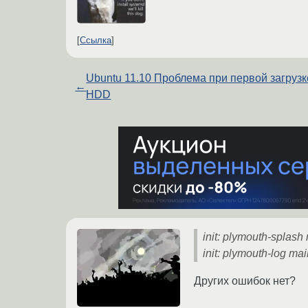
Ссылка
Ubuntu 11.10 Проблема при первой загрузк
←
HDD
init: plymouth-splash 
init: plymouth-log mai
Других ошибок нет?