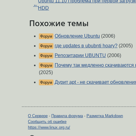
Ubuntu 11.10 Проблема при первой загрузк
←
HDD
Похожие темы
Обновление Ubuntu
(2006)
Форум
где updates в ububnti hoary?
(2005)
Форум
Репозитарии UBUNTU
(2006)
Форум
Почему так медленно скачиваются
Форум
(2025)
Дурит apt - не скачивает обновлени
Форум
О Сервере
-
Правила форума
-
Разметка Markdown
Сообщить об ошибке
https://www.linux.org.ru/