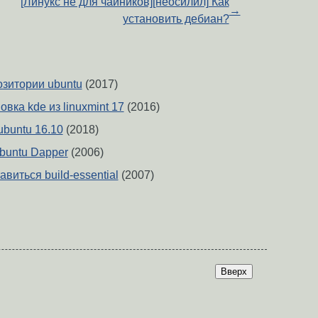
[Линукс не для чайников][неосилил] Как
→
установить дебиан?
зитории ubuntu
(2017)
овка kde из linuxmint 17
(2016)
ubuntu 16.10
(2018)
Ubuntu Dapper
(2006)
авиться build-essential
(2007)
Вверх