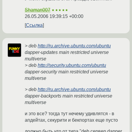
Shaman007
★★★★★
26.05.2006 19:39:15 +00:00
Ссылка
> deb
http://ru.archive.ubuntu.com/ubuntu
dapper-updates main restricted universe
multiverse
> deb
http://security.ubuntu.com/ubuntu
dapper-security main restricted universe
multiverse
> deb
http://ru.archive.ubuntu.com/ubuntu
dapper-backports main restricted universe
multiverse
и это все? тогда тут нечему удивлятся - в
апдейтах, секурити и бекпортах еще пусто
должно быть что от типа "deb сервер dapper