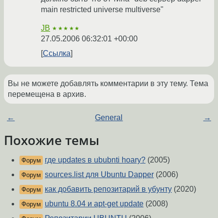
main restricted universe multiverse"
JB
★★★★★
27.05.2006 06:32:01 +00:00
Ссылка
Вы не можете добавлять комментарии в эту тему. Тема
перемещена в архив.
←
General
→
Похожие темы
где updates в ububnti hoary?
(2005)
Форум
sources.list для Ubuntu Dapper
(2006)
Форум
как добавить репозитарий в убунту
(2020)
Форум
ubuntu 8.04 и apt-get update
(2008)
Форум