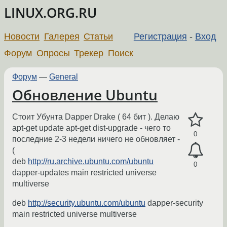
LINUX.ORG.RU
Новости
Галерея
Статьи
Регистрация
-
Вход
Форум
Опросы
Трекер
Поиск
Форум
—
General
Обновление Ubuntu
Стоит Убунта Dapper Drake ( 64 бит ). Делаю
apt-get update apt-get dist-upgrade - чего то
0
последние 2-3 недели ничего не обновляет -
(
deb
http://ru.archive.ubuntu.com/ubuntu
0
dapper-updates main restricted universe
multiverse
deb
http://security.ubuntu.com/ubuntu
dapper-security
main restricted universe multiverse