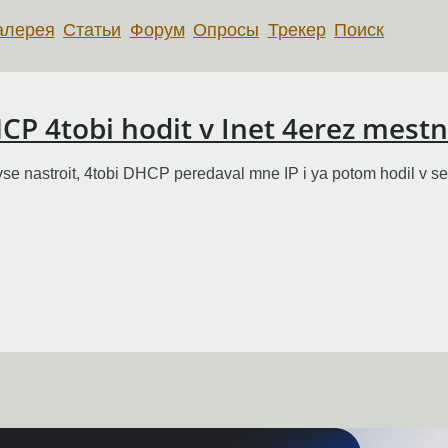
алерея
Статьи
Форум
Опросы
Трекер
Поиск
HCP 4tobi hodit v Inet 4erez mest
se nastroit, 4tobi DHCP peredaval mne IP i ya potom hodil v s