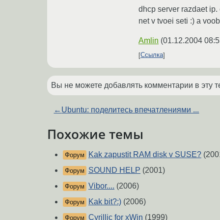
dhcp server razdaet ip. 
net v tvoei seti :) a v
Amlin
(
01.12.2004 08:5
Ссылка
Вы не можете добавлять комментарии в эту т
←
Ubuntu: поделитесь впечатлениями ...
Похожие темы
Kak zapustit RAM disk v SUSE?
(200
Форум
SOUND HELP
(2001)
Форум
Vibor....
(2006)
Форум
Kak bit?:)
(2006)
Форум
Cyrillic for xWin
(1999)
Форум