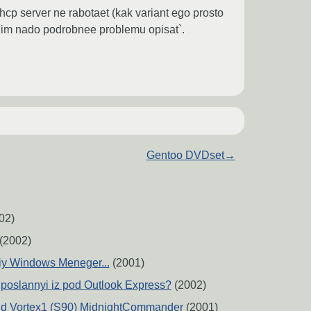
 dhcp server ne rabotaet (kak variant ego prosto
ertnim nado podrobnee problemu opisat`.
Gentoo DVDset
→
02)
(2002)
viy Windows Meneger...
(2001)
, poslannyi iz pod Outlook Express?
(2002)
und Vortex1 (S90) MidnightCommander
(2001)