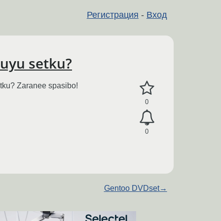
Регистрация
-
Вход
nuyu setku?
etku? Zaranee spasibo!
0
0
Gentoo DVDset
→