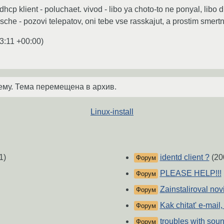
dhcp klient - poluchaet. vivod - libo ya choto-to ne ponyal, libo
oobsche - pozovi telepatov, oni tebe vse rasskajut, a prostim sm
3:11 +00:00
)
ему. Тема перемещена в архив.
Linux-install
1)
identd client ?
(20
Форум
PLEASE HELP!!!
Форум
Zainstaliroval no
Форум
Kak chitat' e-mail
Форум
troubles with so
Форум