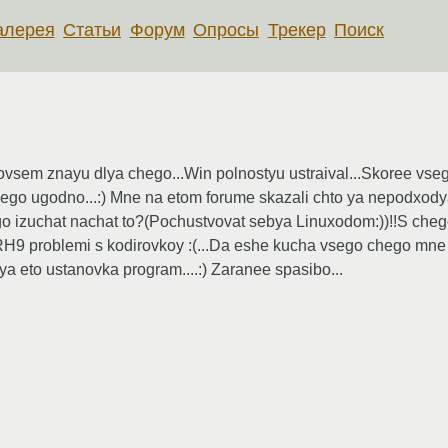
алерея
Статьи
Форум
Опросы
Трекер
Поиск
sovsem znayu dlya chego...Win polnostyu ustraival...Skoree vseg
chego ugodno...:) Mne na etom forume skazali chto ya nepodxodya
 ego izuchat nachat to?(Pochustvovat sebya Linuxodom:))!!S che
H9 problemi s kodirovkoy :(...Da eshe kucha vsego chego mne
 eto ustanovka program....:) Zaranee spasibo...