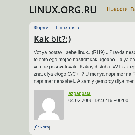
LINUX.ORG.RU
Новости
Г
Форум
—
Linux-install
Kak bit?:)
Vot ya postavil sebe linux...(RH9)... Pravda ne
to chto ego mojno nastroit kak ugodno..i dlya 
vi mne posovetovali...Kakoy distributiv? I kak
znat dlya etogo C/C++? U menya naprimer na R
naprimer nenashel.. A samiy gemoroy dlya menya
azgangsta
04.02.2006 18:46:16 +00:00
Ссылка