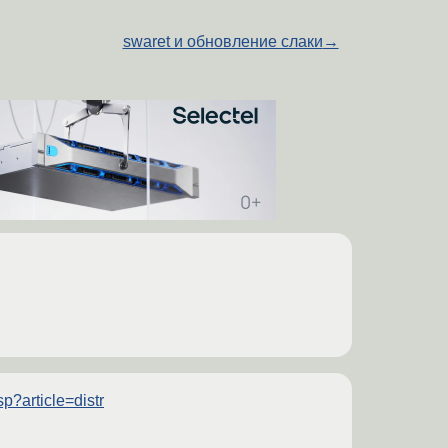
swaret и обновление слаки
→
sp?article=distr