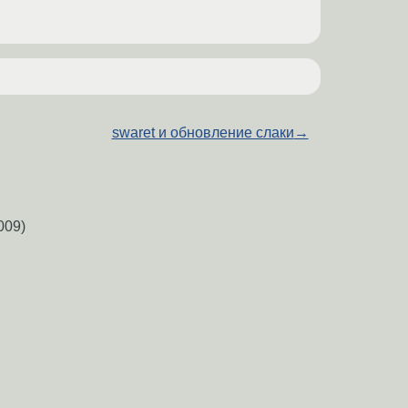
swaret и обновление слаки
→
009)