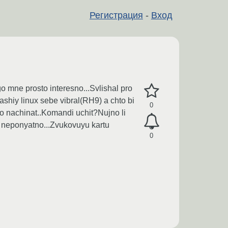
Регистрация
-
Вход
o mne prosto interesno...Svlishal pro
shiy linux sebe vibral(RH9) a chto bi
0
go nachinat..Komandi uchit?Nujno li
 neponyatno...Zvukovuyu kartu
0