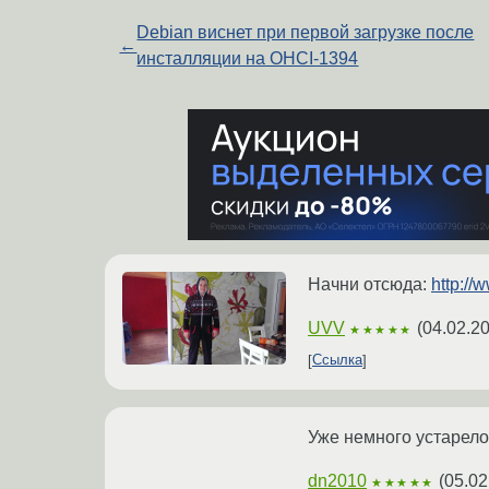
Debian виснет при первой загрузке после
←
инсталляции на OHCI-1394
Начни отсюда:
http://
UVV
(
04.02.20
★★★★★
Ссылка
Уже немного устарело
dn2010
(
05.02
★★★★★