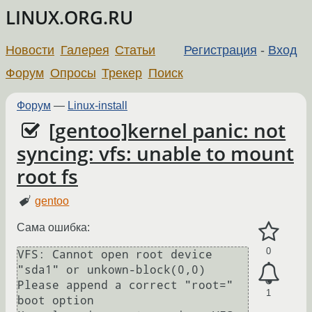
LINUX.ORG.RU
Новости
Галерея
Статьи
Регистрация
-
Вход
Форум
Опросы
Трекер
Поиск
Форум
—
Linux-install
[gentoo]kernel panic: not
syncing: vfs: unable to mount
root fs
gentoo
Сама ошибка:
0
VFS: Cannot open root device 
"sda1" or unkown-block(0,0)

Please append a correct "root=" 
1
boot option
