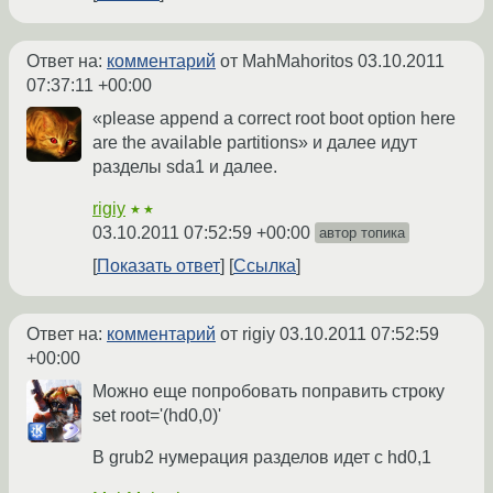
Ответ на:
комментарий
от MahMahoritos
03.10.2011
07:37:11 +00:00
«please append a correct root boot option here
are the available partitions» и далее идут
разделы sda1 и далее.
rigiy
★★
03.10.2011 07:52:59 +00:00
автор топика
Показать ответ
Ссылка
Ответ на:
комментарий
от rigiy
03.10.2011 07:52:59
+00:00
Можно еще попробовать поправить строку
set root='(hd0,0)'
В grub2 нумерация разделов идет с hd0,1