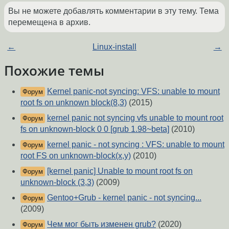
Вы не можете добавлять комментарии в эту тему. Тема
перемещена в архив.
←
Linux-install
→
Похожие темы
Kernel panic-not syncing: VFS: unable to mount
Форум
root fs on unknown block(8,3)
(2015)
kernel panic not syncing vfs unable to mount root
Форум
fs on unknown-block 0 0 [grub 1.98~beta]
(2010)
kernel panic - not syncing : VFS: unable to mount
Форум
root FS on unknown-block(x,y)
(2010)
[kernel panic] Unable to mount root fs on
Форум
unknown-block (3,3)
(2009)
Gentoo+Grub - kernel panic - not syncing...
Форум
(2009)
Чем мог быть изменен grub?
(2020)
Форум