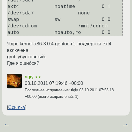
ext4		noatime		0 1

/dev/sda7		none		
swap		sw		0 0

/dev/cdrom		/mnt/cdrom	
Ядро kernel-x86-3.0.4-gentoo-r1, поддержка ext4
включена
grub убунтовский.
Где я ошибся?
rigiy
★★
03.10.2011 07:19:46 +00:00
Последнее исправление: rigiy
03.10.2011 07:53:18
+00:00
(всего исправлений: 1)
Ссылка
←
→