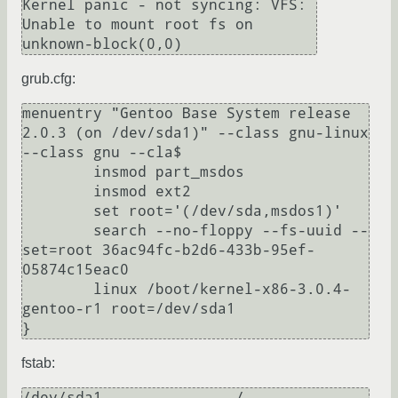
Kernel panic - not syncing: VFS: 
Unable to mount root fs on 
unknown-block(0,0)
grub.cfg:
menuentry "Gentoo Base System release 
2.0.3 (on /dev/sda1)" --class gnu-linux 
--class gnu --cla$

        insmod part_msdos

        insmod ext2

        set root='(/dev/sda,msdos1)'

        search --no-floppy --fs-uuid --
set=root 36ac94fc-b2d6-433b-95ef-
05874c15eac0

        linux /boot/kernel-x86-3.0.4-
gentoo-r1 root=/dev/sda1

fstab:
/dev/sda1		/		