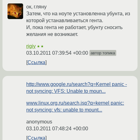
ок, гляну
Затем, что на ноуте установленна убунта, из
которой устанавливаеться гента.
И, пока гента не работает, убунту сносить
желания не возникает.
rigiy
★★
03.10.2011 07:39:54 +00:00
автор топика
Ссылка
http://www.google.ru/search?q=Kernel panic -
not syncing: VFS: Unable to moun...
www.linux.org.ru/search.jsp?q=kernel panic:
not syncing: vfs: unable to mount...
anonymous
03.10.2011 07:48:24 +00:00
Ссылка