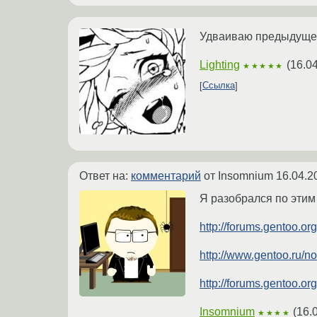
Удваиваю предыдущег
Lighting
(
16.0
★★★★★
Ссылка
Ответ на:
комментарий
от Insomnium
16.04.2
Я разобрался по этим
http://forums.gentoo.o
http://www.gentoo.ru/n
http://forums.gentoo.o
Insomnium
(
16.
★★★★