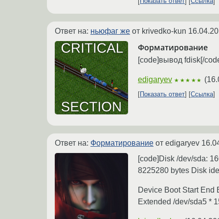
Показать ответ
Ссылка
Ответ на:
ньюфаг же
от krivedko-kun
16.04.20
Форматирование
[code]вывод fdisk[/cod
edigaryev
(
16.
★★★★★
Показать ответ
Ссылка
Ответ на:
Форматирование
от edigaryev
16.0
[code]Disk /dev/sda: 1
8225280 bytes Disk ide
Device Boot Start End
Extended /dev/sda5 * 