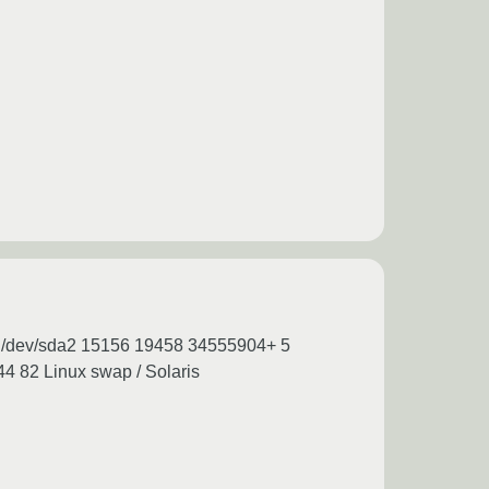
 /dev/sda2 15156 19458 34555904+ 5
 82 Linux swap / Solaris