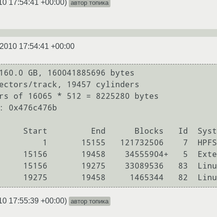
10 17:54:41 +00:00
)
автор топика
.2010 17:54:41 +00:00
160.0 GB, 160041885696 bytes

ectors/track, 19457 cylinders

rs of 16065 * 512 = 8225280 bytes

: 0x476c476b

         1       15155   121732506    7  HPFS
     15156       19458    34555904+   5  Exte
     15156       19275    33089536   83  Linu
10 17:55:39 +00:00
)
автор топика