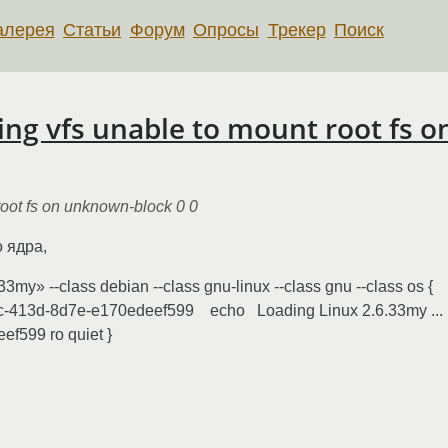
алерея
Статьи
Форум
Опросы
Трекер
Поиск
ing vfs unable to mount root fs 
root fs on unknown-block 0 0
 ядра,
3my» --class debian --class gnu-linux --class gnu --class os 
80ac-413d-8d7e-e170edeef599 echo Loading Linux 2.6.33my ..
f599 ro quiet }