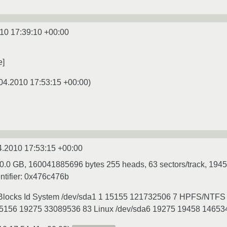
10 17:39:10 +00:00
e]
04.2010 17:53:15 +00:00
)
4.2010 17:53:15 +00:00
60.0 GB, 160041885696 bytes 255 heads, 63 sectors/track, 19457
ntifier: 0x476c476b
 Blocks Id System /dev/sda1 1 15155 121732506 7 HPFS/NTFS
15156 19275 33089536 83 Linux /dev/sda6 19275 19458 1465344