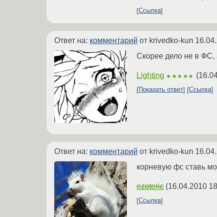
Ссылка
Ответ на:
комментарий
от krivedko-kun
16.04
Скорее дело не в ФС, а
Lighting
(
16.0
★★★★★
Показать ответ
Ссылка
Ответ на:
комментарий
от krivedko-kun
16.04
корневую фс ставь м
ezoteric
(
16.04.2010 18
Ссылка