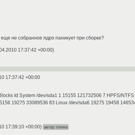
ь еще не собранное ядро паникует при сборке?
04.2010 17:37:42 +00:00
)
10 17:37:42 +00:00
 Blocks Id System /dev/sda1 1 15155 121732506 7 HPFS/NTFS
15156 19275 33089536 83 Linux /dev/sda6 19275 19458 1465344
10 17:39:10 +00:00
)
автор топика