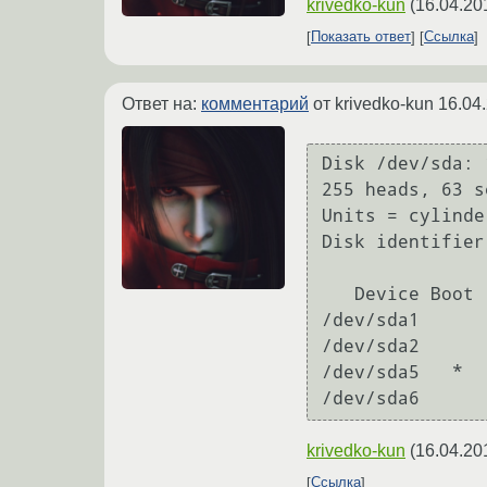
krivedko-kun
(
16.04.20
Показать ответ
Ссылка
Ответ на:
комментарий
от krivedko-kun
16.04
Disk /dev/sda: 
255 heads, 63 s
Units = cylinde
Disk identifier
   Device Boot      Start         End      Blocks   Id  System

/dev/sda1      
/dev/sda2      
/dev/sda5   *  
krivedko-kun
(
16.04.20
Ссылка