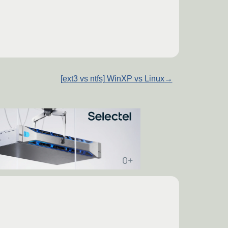
[ext3 vs ntfs] WinXP vs Linux
→