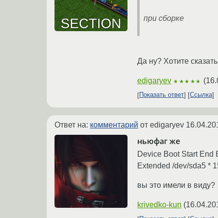
при сборке
Да ну? Хотите сказат
edigaryev
(
16.
★★★★★
Показать ответ
Ссылка
Ответ на:
комментарий
от edigaryev
16.04.20
ньюфаг же
Device Boot Start End
Extended /dev/sda5 * 
вы это имели в виду?
krivedko-kun
(
16.04.20