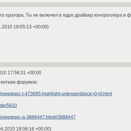
о оратора. Ты не включил в ядро драйвер контроллера и 
4.2010 18:05:13 +00:00
)
010 17:56:31 +00:00
 веткам форумов:
rg/viewtopic-t-473695-highlight-unknownblock+0+0.html
ode/5610
rg/viewtopic-p-3888447.html#3888447
04.2010 18:06:16 +00:00
)