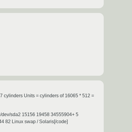
 cylinders Units = cylinders of 16065 * 512 =
 /dev/sda2 15156 19458 34555904+ 5
 82 Linux swap / Solaris[/code]