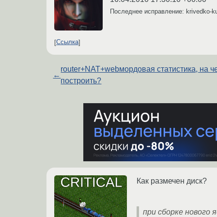
Последнее исправление: krivedko-
Ссылка
router+NAT+webмордовая статистика, на ч
←
построить?
Как размечен диск?
при сборке нового 