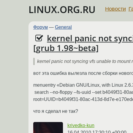
LINUX.ORG.RU
Новости
Г
Форум
—
General
kernel panic not sync
[grub 1.98~beta]
kernel panic not syncing vfs unable to mount 
вот эта ошибка вылезла после сборки нового
menuentry «Debian GNU/Linux, with Linux 2.6.3
search --no-floppy --fs-uuid --set b4049f31-
root=UUID=b4049f31-80ac-413d-8d7e-e170edee
что я сделал не так?
krivedko-kun
16.04.2010 17:30:10 +00:00