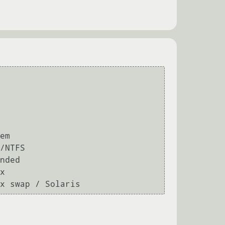
/NTFS

nded

x
