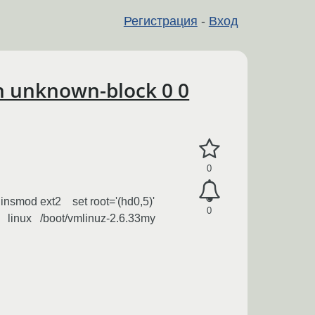
Регистрация
-
Вход
on unknown-block 0 0
0
{ insmod ext2 set root='(hd0,5)'
0
. linux /boot/vmlinuz-2.6.33my