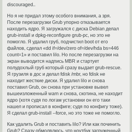
discouraged..
Но я не придал этому особого внимания, а зря.
После перезагрузки Grub упорно отказывается
находить ядро. Я загружался с диска Debian делал
grub-install и dpkg-reconfigure grub-pc, но это не
помогло. Я удалил груб, подчистил boot от его
файлов, сделал «dd if=/dev/zero of=/dev/hda bs=446
count=1» и поставил lilo. Но после перезагрузки на
экран выводится надпись MBR и стартует
полудохлый груб который сразу выдает grub-rescue.
Я грузиля в дос и делал fdisk /mbr, но fdisk не
находит жесткие диски. Я удалил lilo и снова
поставил Grub, он снова при установке вывел
вышеизложенный warn и снова, скотина, не находит
ядро (хотя судя по логам установки он его таки
нашел и прописал в конфиге; судя по конфигу тоже).
Я сделал grub-install --force, но это тоже не помогло.
Как удалить Grub и поставить lilo? Или как починить
Grub? Сразу обмолвлюсь, что ноутбук загруженный