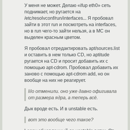
У меня не может. Делаю «ifup eth0» сеть
поднимает, но ругается на
/etc/resolvconf/run/interfaces... Я пробовал
зайти в этот run и посмотреть на interfaces,
но в run чего-то зайти нельзя, а в MC он
выделен красным цветом.
Я пробовал отредактировать apt/sources.list
и оставить в нем только CD, но aptitude
ругается на CD и просит добавить их с
помощью apt-cdrom. Пробовал добавить их
заново с помощью apt-cdrom add, но он
вообще на них не реагирует.
lilo отменили. оно уже давно офигивала
от размера ядра, а теперь всё.
Дык вроде есть. И в unstable есть.
вот это вообще чего такое?