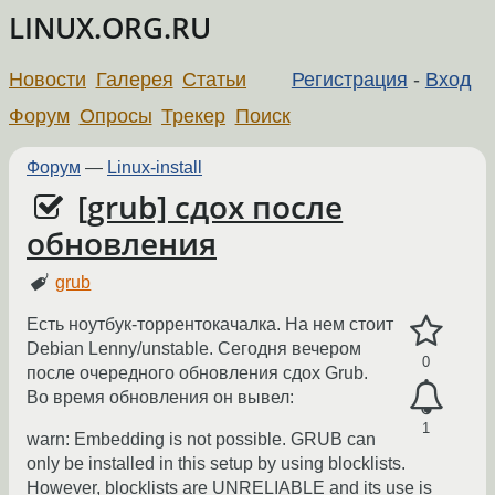
LINUX.ORG.RU
Новости
Галерея
Статьи
Регистрация
-
Вход
Форум
Опросы
Трекер
Поиск
Форум
—
Linux-install
[grub] сдох после
обновления
grub
Есть ноутбук-торрентокачалка. На нем стоит
Debian Lenny/unstable. Сегодня вечером
0
после очередного обновления сдох Grub.
Во время обновления он вывел:
1
warn: Embedding is not possible. GRUB can
only be installed in this setup by using blocklists.
However, blocklists are UNRELIABLE and its use is