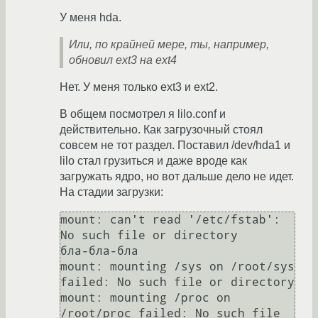
У меня hda.
Или, по крайней мере, ты, например,
обновил ext3 на ext4
Нет. У меня только ext3 и ext2.
В общем посмотрел я lilo.conf и
действительно. Как загрузочный стоял
совсем не тот раздел. Поставил /dev/hda1 и
lilo стал грузиться и даже вроде как
загружать ядро, но вот дальше дело не идет.
На стадии загрузки:
mount: can't read '/etc/fstab': 
No such file or directory

бла-бла-бла

mount: mounting /sys on /root/sys 
failed: No such file or directory

mount: mounting /proc on 
/root/proc failed: No such file 