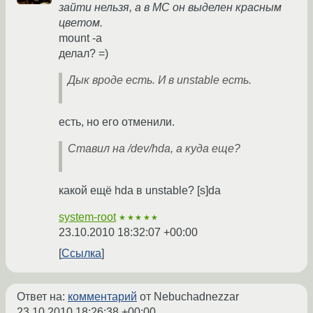
зайти нельзя, а в MC он выделен красным
цветом.
mount -a
делал? =)
Дык вроде есть. И в unstable есть.
есть, но его отменили.
Ставил на /dev/hda, а куда еще?
какой ещё hda в unstable? [s]da
system-root
★★★★★
23.10.2010 18:32:07 +00:00
Ссылка
Ответ на:
комментарий
от Nebuchadnezzar
23.10.2010 18:26:38 +00:00