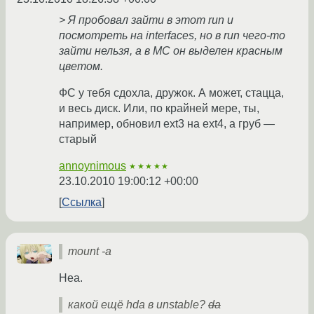
> Я пробовал зайти в этот run и
посмотреть на interfaces, но в run чего-то
зайти нельзя, а в MC он выделен красным
цветом.
ФС у тебя сдохла, дружок. А может, стацца,
и весь диск. Или, по крайней мере, ты,
например, обновил ext3 на ext4, а груб —
старый
annoynimous
★★★★★
23.10.2010 19:00:12 +00:00
Ссылка
mount -a
Неа.
какой ещё hda в unstable?
da