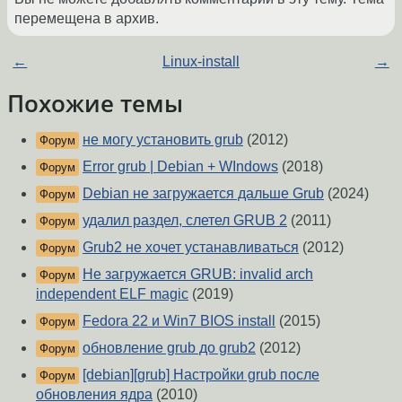
перемещена в архив.
←
Linux-install
→
Похожие темы
не могу установить grub
(2012)
Форум
Error grub | Debian + WIndows
(2018)
Форум
Debian не загружается дальше Grub
(2024)
Форум
удалил раздел, слетел GRUB 2
(2011)
Форум
Grub2 не хочет устанавливаться
(2012)
Форум
Не загружается GRUB: invalid arch
Форум
independent ELF magic
(2019)
Fedora 22 и Win7 BIOS install
(2015)
Форум
обновление grub до grub2
(2012)
Форум
[debian][grub] Настройки grub после
Форум
обновления ядра
(2010)