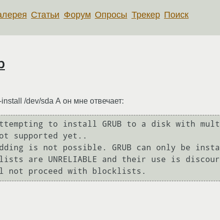
алерея
Статьи
Форум
Опросы
Трекер
Поиск
b
stall /dev/sda А он мне отвечает:
ttempting to install GRUB to a disk with mult
ot supported yet..

dding is not possible. GRUB can only be insta
lists are UNRELIABLE and their use is discour