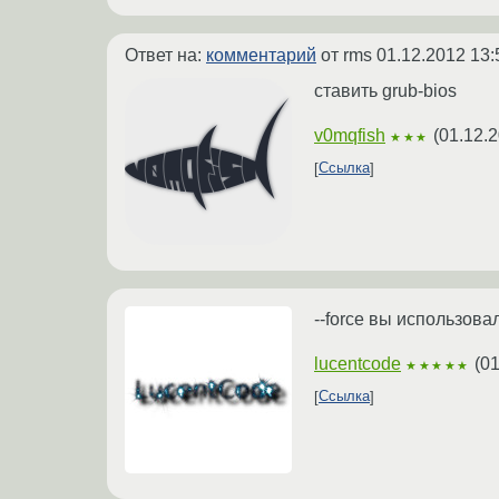
Ответ на:
комментарий
от rms
01.12.2012 13:
ставить grub-bios
v0mqfish
(
01.12.2
★★★
Ссылка
--force вы использова
lucentcode
(
01
★★★★★
Ссылка