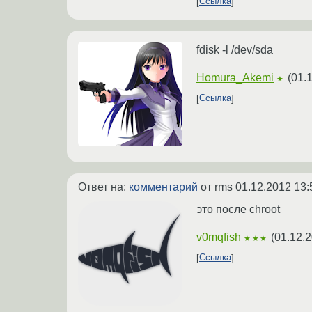
Ссылка
fdisk -l /dev/sda
Homura_Akemi
(
01.
★
Ссылка
Ответ на:
комментарий
от rms
01.12.2012 13:
это после chroot
v0mqfish
(
01.12.2
★★★
Ссылка