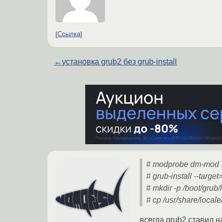
Ссылка
←
установка grub2 без grub-install
# modprobe dm-mod
# grub-install --targe
# mkdir -p /boot/grub/
# cp /usr/share/loc
всегда grub2 ставил 