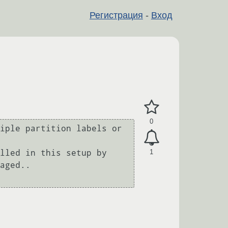
Регистрация
-
Вход
0
iple partition labels or 
1
lled in this setup by 
aged..
