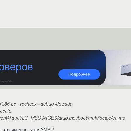
t=i386-pc --recheck --debug /dev/sda
locale
ale/en\@quot/LC_MESSAGES/grub.mo /boot/grub/locale/en.mo
на арч именно так и УМВР