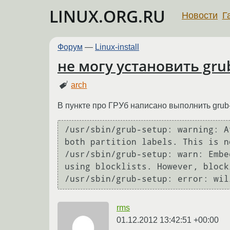
LINUX.ORG.RU
Новости
Г
Форум
—
Linux-install
не могу установить gru
arch
В пункте про ГРУб написано выполнить grub-in
/usr/sbin/grub-setup: warning: A
both partition labels. This is n
/usr/sbin/grub-setup: warn: Embe
using blocklists. However, block
rms
01.12.2012 13:42:51 +00:00