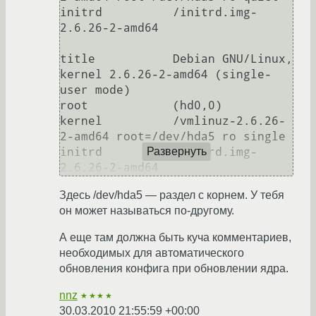
initrd          /initrd.img-
2.6.26-2-amd64

title           Debian GNU/Linux, 
kernel 2.6.26-2-amd64 (single-
user mode)

root            (hd0,0)

kernel          /vmlinuz-2.6.26-
2-amd64 root=/dev/hda5 ro single

initrd          /initrd.img-
Развернуть
Здесь /dev/hda5 — раздел с корнем. У тебя
он может называться по-другому.
А еще там должна быть куча комментариев,
необходимых для автоматического
обновления конфига при обновлении ядра.
nnz
★★★★
30.03.2010 21:55:59 +00:00