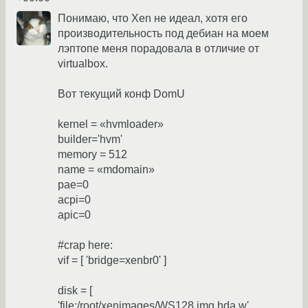
Понимаю, что Xen не идеал, хотя его
производительность под дебиан на моем
лэптопе меня порадовала в отличие от
virtualbox.
Вот текущий конф DomU
kernel = «hvmloader»
builder='hvm'
memory = 512
name = «mdomain»
pae=0
acpi=0
apic=0
#crap here:
vif = [ 'bridge=xenbr0' ]
disk = [
'file:/root/xenimages/WS128.img,hda,w',