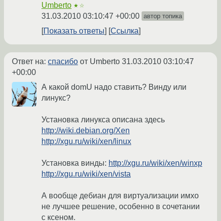
Umberto
★☆
31.03.2010 03:10:47 +00:00
автор топика
Показать ответы
Ссылка
Ответ на:
спасибо
от Umberto
31.03.2010 03:10:47
+00:00
А какой domU надо ставить? Винду или
линукс?
Установка линукса описана здесь
http://wiki.debian.org/Xen
http://xgu.ru/wiki/xen/linux
Установка винды:
http://xgu.ru/wiki/xen/winxp
http://xgu.ru/wiki/xen/vista
А вообще дебиан для виртуализации имхо
не лучшее решение, особенно в сочетании
с ксеном.