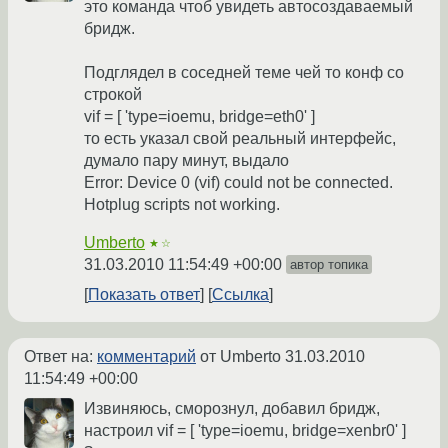
это команда чтоб увидеть автосоздаваемый
бридж.
Подглядел в соседней теме чей то конф со
строкой
vif = [ 'type=ioemu, bridge=eth0' ]
то есть указал свой реальный интерфейс,
думало пару минут, выдало
Error: Device 0 (vif) could not be connected.
Hotplug scripts not working.
Umberto
★☆
31.03.2010 11:54:49 +00:00
автор топика
Показать ответ
Ссылка
Ответ на:
комментарий
от Umberto
31.03.2010
11:54:49 +00:00
Извиняюсь, сморознул, добавил бридж,
настроил vif = [ 'type=ioemu, bridge=xenbr0' ]