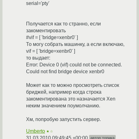
serial='pty'
Получается как то странно, если
закоментировать
#vif = [ 'bridge=xenbr0' ]
То могу собрать машинку, а если включаю,
vif = [ 'bridge=xenbr0' ]
то выдает:
Error: Device 0 (vif) could not be connected.
Could not find bridge device xenbr0
Может как то можно просмотреть список
бриджей, например когда строка
закоментирована это назначается Xen
неким значением поумолчанию.
Хм, попробую запустить сервер.
Umberto
★☆
31.03.2010 09:49:45 +00:00
автор топика