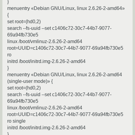
}
menuentry «Debian GNU/Linux, linux 2.6.26-2-amd64»
{
set root=(hd0,2)
search --fs-uuid --set c1406c72-30c7-44b7-9077-
69a94fb730e5
linux /boot/vmlinuz-2.6.26-2-amd64
root=UUID=c1406c72-30c7-44b7-9077-69a94fb730e5
ro
initrd /boot/initrd.img-2.6.26-2-amd64
}
menuentry «Debian GNU/Linux, linux 2.6.26-2-amd64
(single-user mode)» {
set root=(hd0,2)
search --fs-uuid --set c1406c72-30c7-44b7-9077-
69a94fb730e5
linux /boot/vmlinuz-2.6.26-2-amd64
root=UUID=c1406c72-30c7-44b7-9077-69a94fb730e5
ro single
initrd /boot/initrd.img-2.6.26-2-amd64
}