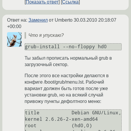
Показать ответ
Ссылка
Ответ на:
Заменил
от Umberto
30.03.2010 20:18:07
+00:00
Что я упускаю?
grub-install --no-floppy hd0
Ты забыл прописать нормальный grub в
загрузочный сектор.
После этого все настройки делаются в
конфиге /boot/grub/menu.lst. Рабочий
вариант должен быть готов после уже
установки grub, но на всякий случай
привожу пункты дефолтного меню:
title           Debian GNU/Linux, 
kernel 2.6.26-2-xen-amd64

root            (hd0,0)
