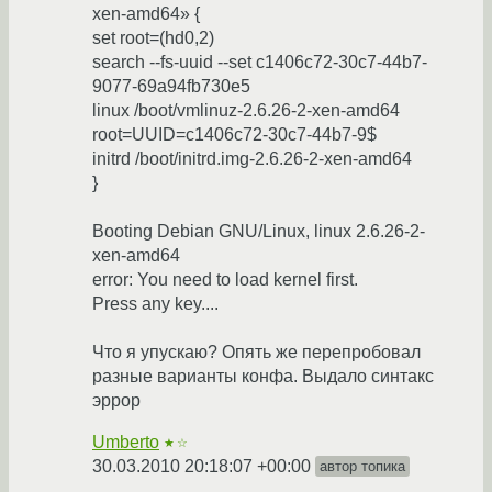
xen-amd64» {
set root=(hd0,2)
search --fs-uuid --set c1406c72-30c7-44b7-
9077-69a94fb730e5
linux /boot/vmlinuz-2.6.26-2-xen-amd64
root=UUID=c1406c72-30c7-44b7-9$
initrd /boot/initrd.img-2.6.26-2-xen-amd64
}
Booting Debian GNU/Linux, linux 2.6.26-2-
xen-amd64
error: You need to load kernel first.
Press any key....
Что я упускаю? Опять же перепробовал
разные варианты конфа. Выдало синтакс
эррор
Umberto
★☆
30.03.2010 20:18:07 +00:00
автор топика