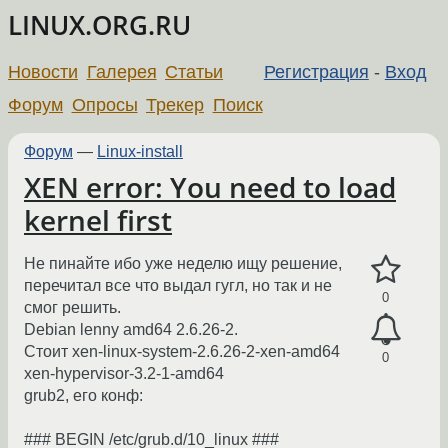
LINUX.ORG.RU
Новости
Галерея
Статьи
Регистрация
-
Вход
Форум
Опросы
Трекер
Поиск
Форум
—
Linux-install
XEN error: You need to load
kernel first
Не пинайте ибо уже неделю ищу решение,
перечитал все что выдал гугл, но так и не
0
смог решить.
Debian lenny amd64 2.6.26-2.
Стоит xen-linux-system-2.6.26-2-xen-amd64
0
xen-hypervisor-3.2-1-amd64
grub2, его конф:
### BEGIN /etc/grub.d/10_linux ###