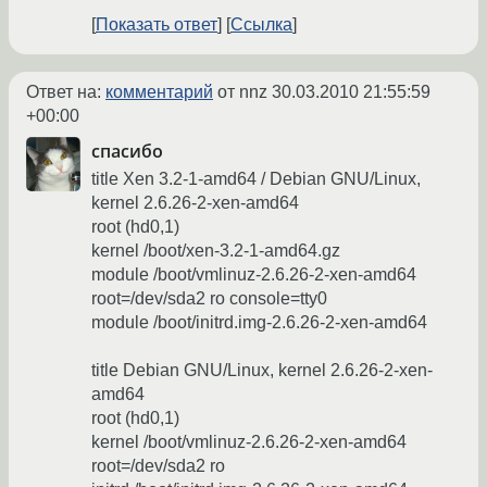
Показать ответ
Ссылка
Ответ на:
комментарий
от nnz
30.03.2010 21:55:59
+00:00
спасибо
title Xen 3.2-1-amd64 / Debian GNU/Linux,
kernel 2.6.26-2-xen-amd64
root (hd0,1)
kernel /boot/xen-3.2-1-amd64.gz
module /boot/vmlinuz-2.6.26-2-xen-amd64
root=/dev/sda2 ro console=tty0
module /boot/initrd.img-2.6.26-2-xen-amd64
title Debian GNU/Linux, kernel 2.6.26-2-xen-
amd64
root (hd0,1)
kernel /boot/vmlinuz-2.6.26-2-xen-amd64
root=/dev/sda2 ro