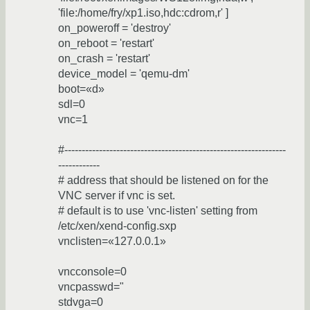
'file:/home/fry/xp1.iso,hdc:cdrom,r' ]
on_poweroff = 'destroy'
on_reboot = 'restart'
on_crash = 'restart'
device_model = 'qemu-dm'
boot=«d»
sdl=0
vnc=1
#----------------------------------------------------------------
------------
# address that should be listened on for the
VNC server if vnc is set.
# default is to use 'vnc-listen' setting from
/etc/xen/xend-config.sxp
vnclisten=«127.0.0.1»
vncconsole=0
vncpasswd="
stdvga=0