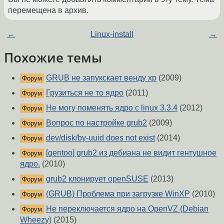
перемещена в архив.
←
Linux-install
→
Похожие темы
GRUB не запукскает венду хр
(2009)
Форум
Грузиться не то ядро
(2011)
Форум
Не могу поменять ядро с linux 3.3.4
(2012)
Форум
Вопрос по настройке grub2
(2009)
Форум
dev/disk/by-uuid does not exist
(2014)
Форум
[gentoo] grub2 из дебиана не видит гентушное
Форум
ядро.
(2010)
grub2 клонирует openSUSE
(2013)
Форум
(GRUB) Проблема при загрузке WinXP
(2010)
Форум
Не переключается ядро на OpenVZ (Debian
Форум
Wheezy)
(2015)