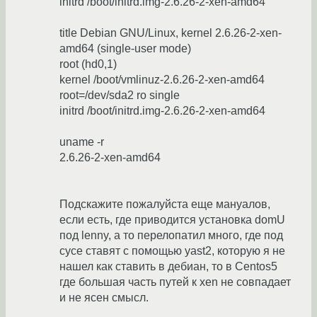
initrd /boot/initrd.img-2.6.26-2-xen-amd64
title Debian GNU/Linux, kernel 2.6.26-2-xen-
amd64 (single-user mode)
root (hd0,1)
kernel /boot/vmlinuz-2.6.26-2-xen-amd64
root=/dev/sda2 ro single
initrd /boot/initrd.img-2.6.26-2-xen-amd64
uname -r
2.6.26-2-xen-amd64
Подскажите пожалуйста еще мануалов,
если есть, где приводится установка domU
под lenny, а то перелопатил много, где под
сусе ставят с помощью yast2, которую я не
нашел как ставить в дебиан, то в Centos5
где большая часть путей к xen не совпадает
и не ясен смысл.