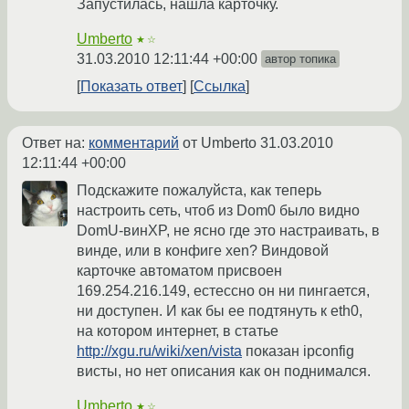
Запустилась, нашла карточку.
Umberto
★☆
31.03.2010 12:11:44 +00:00
автор топика
Показать ответ
Ссылка
Ответ на:
комментарий
от Umberto
31.03.2010
12:11:44 +00:00
Подскажите пожалуйста, как теперь
настроить сеть, чтоб из Dom0 было видно
DomU-винXP, не ясно где это настраивать, в
винде, или в конфиге xen? Виндовой
карточке автоматом присвоен
169.254.216.149, естессно он ни пингается,
ни доступен. И как бы ее подтянуть к eth0,
на котором интернет, в статье
http://xgu.ru/wiki/xen/vista
показан ipconfig
висты, но нет описания как он поднимался.
Umberto
★☆