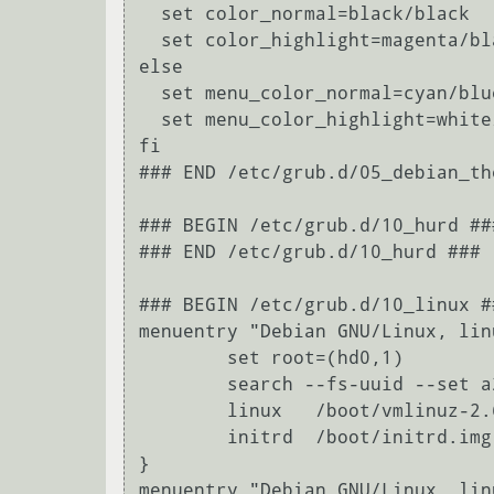
  set color_normal=black/black

  set color_highlight=magenta/black

else

  set menu_color_normal=cyan/blue

  set menu_color_highlight=white/blue

fi

### END /etc/grub.d/05_debian_the
### BEGIN /etc/grub.d/10_hurd ###
### END /etc/grub.d/10_hurd ###

### BEGIN /etc/grub.d/10_linux ##
menuentry "Debian GNU/Linux, lin
        set root=(hd0,1)

        search --fs-uuid --set a2e957b0-5afa-4c7f-9ac9-5ce5d8db2d89

        linux   /boot/vmlinuz-2.6.26-1-amd64 root=UUID=a2e957b0-5afa-4c7f-9ac9-5ce5d8db2d89 ro quiet

        initrd  /boot/initrd.img-2.6.26-1-amd64

}

menuentry "Debian GNU/Linux, lin