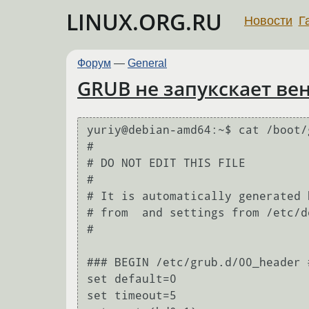
LINUX.ORG.RU
Новости
Г
Форум
—
General
GRUB не запукскает вен
yuriy@debian-amd64:~$ cat /boot/
#                               
# DO NOT EDIT THIS FILE         
#                               
# It is automatically generated 
# from  and settings from /etc/d
#                               
### BEGIN /etc/grub.d/00_header #
set default=0                    
set timeout=5                    