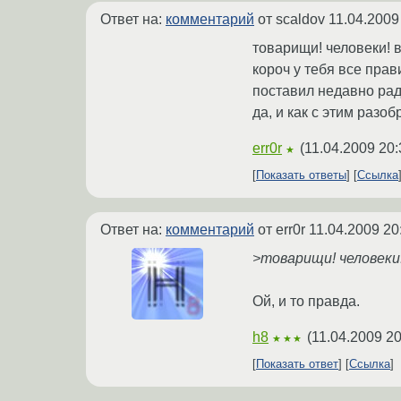
Ответ на:
комментарий
от scaldov
11.04.2009
товарищи! человеки! в
короч у тебя все прави
поставил недавно ради
да, и как с этим разоб
err0r
(
11.04.2009 20:
★
Показать ответы
Ссылка
Ответ на:
комментарий
от err0r
11.04.2009 20
>товарищи! человеки!
Ой, и то правда.
h8
(
11.04.2009 20
★★★
Показать ответ
Ссылка