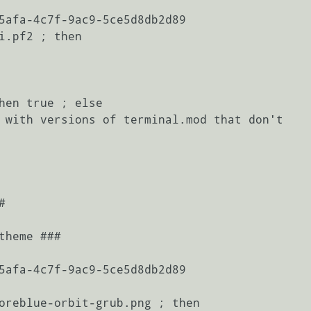
  

5afa-4c7f-9ac9-5ce5d8db2d89

i.pf2 ; then               



theme ###

5afa-4c7f-9ac9-5ce5d8db2d89

oreblue-orbit-grub.png ; then
