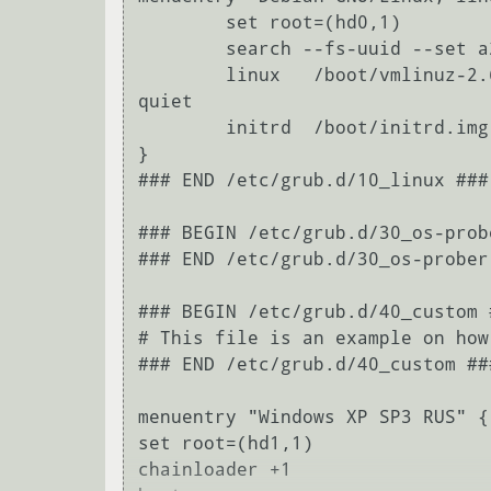
        set root=(hd0,1)

        search --fs-uuid --set a2e957b0-5afa-4c7f-9ac9-5ce5d8db2d89

        linux   /boot/vmlinuz-2.6.26-1-amd64 root=UUID=a2e957b0-5afa-4c7f-9ac9-5ce5d8db2d89 ro single 
quiet

        initrd  /boot/initrd.img-2.6.26-1-amd64

}

### END /etc/grub.d/10_linux ###

### BEGIN /etc/grub.d/30_os-probe
### END /etc/grub.d/30_os-prober 
### BEGIN /etc/grub.d/40_custom #
# This file is an example on how
### END /etc/grub.d/40_custom ###
menuentry "Windows XP SP3 RUS" {

set root=(hd1,1)

chainloader +1
