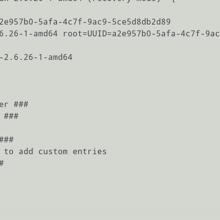
r ###

###

##

 to add custom entries


