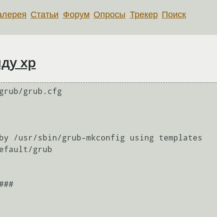
алерея
Статьи
Форум
Опросы
Трекер
Поиск
ду хр
grub/grub.cfg

             

             

             

by /usr/sbin/grub-mkconfig using templates

efault/grub                               

                                          

##

  

  
