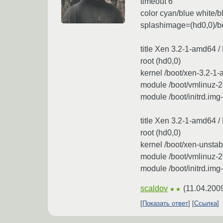
timeout 6
color cyan/blue white/b
splashimage=(hd0,0)/b
title Xen 3.2-1-amd64 
root (hd0,0)
kernel /boot/xen-3.2-1
module /boot/vmlinuz-2
module /boot/initrd.im
title Xen 3.2-1-amd64 
root (hd0,0)
kernel /boot/xen-unsta
module /boot/vmlinuz-2
module /boot/initrd.im
scaldov
(
11.04.200
★★
Показать ответ
Ссылка