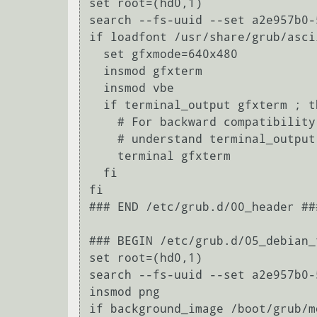
set root=(hd0,1)                 
search --fs-uuid --set a2e957b0-
if loadfont /usr/share/grub/asci
  set gfxmode=640x480                                      

  insmod gfxterm                                           

  insmod vbe                                               

  if terminal_output gfxterm ; then true ; else            

    # For backward compatibility with versions of terminal.mod that don't

    # understand terminal_output                                         

    terminal gfxterm                                                     

  fi                                                                     

fi

### END /etc/grub.d/00_header ###
### BEGIN /etc/grub.d/05_debian_
set root=(hd0,1)

search --fs-uuid --set a2e957b0-
insmod png

if background_image /boot/grub/m