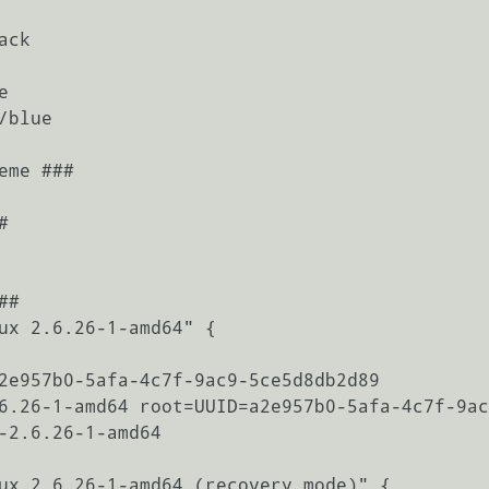
me ###



#

ux 2.6.26-1-amd64" {

ux 2.6.26-1-amd64 (recovery mode)" {
