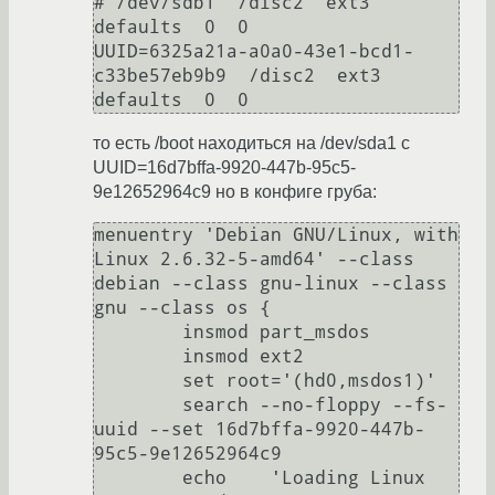
# /dev/sdb1  /disc2  ext3  
defaults  0  0

UUID=6325a21a-a0a0-43e1-bcd1-
c33be57eb9b9  /disc2  ext3  
defaults  0  0
то есть /boot находиться на /dev/sda1 с
UUID=16d7bffa-9920-447b-95c5-
9e12652964c9 но в конфиге груба:
menuentry 'Debian GNU/Linux, with 
Linux 2.6.32-5-amd64' --class 
debian --class gnu-linux --class 
gnu --class os {

        insmod part_msdos

        insmod ext2

        set root='(hd0,msdos1)'

        search --no-floppy --fs-
uuid --set 16d7bffa-9920-447b-
95c5-9e12652964c9

        echo    'Loading Linux 