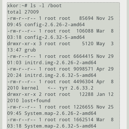
xkor:~# ls -l /boot

total 27009

-rw-r--r-- 1 root root   85694 Nov 25 
09:45 config-2.6.26-2-amd64

-rw-r--r-- 1 root root  106088 Mar  8 
03:18 config-2.6.32-5-amd64

drwxr-xr-x 3 root root    5120 May  3 
13:47 grub

-rw-r--r-- 1 root root 6664415 Nov 29 
01:03 initrd.img-2.6.26-2-amd64

-rw-r--r-- 1 root root 9098571 Apr 29 
20:24 initrd.img-2.6.32-5-amd64

-rw-r--r-- 1 root root 4496304 Apr  8  
2010 kernel   <-- тут 2.6.33.2

drwxr-xr-x 2 root root   12288 Jan 12  
2010 lost+found

-rw-r--r-- 1 root root 1226655 Nov 25 
09:45 System.map-2.6.26-2-amd64

-rw-r--r-- 1 root root 1662514 Mar  8 
03:18 System.map-2.6.32-5-amd64
