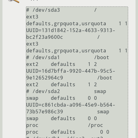
# /dev/sda3           /                
ext3    
defaults,grpquota,usrquota    1 1

UUID=131d1842-152a-4633-9313-
bc2f23a9600c           /                
ext3    
defaults,grpquota,usrquota    1 1

# /dev/sda1           /boot            
ext2    defaults    1 2

UUID=16d7bffa-9920-447b-95c5-
9e12652964c9           /boot            
ext2    defaults    1 2

# /dev/sda2           swap             
swap    defaults    0 0

UUID=c861cbda-a096-45e9-b564-
73b57e986c39           swap             
swap    defaults    0 0

proc                /proc            
proc    defaults        0 0
