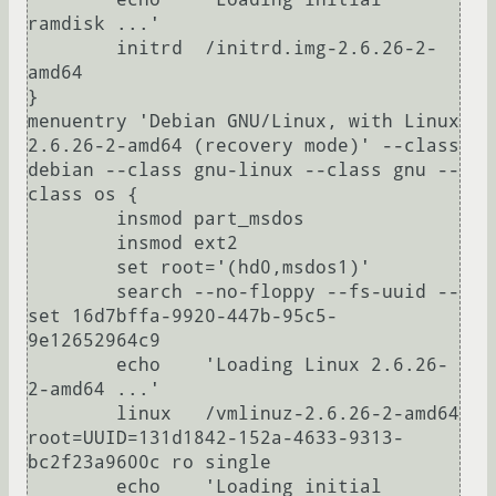
ramdisk ...'

        initrd  /initrd.img-2.6.26-2-
amd64

}

menuentry 'Debian GNU/Linux, with Linux 
2.6.26-2-amd64 (recovery mode)' --class 
debian --class gnu-linux --class gnu --
class os {

        insmod part_msdos

        insmod ext2

        set root='(hd0,msdos1)'

        search --no-floppy --fs-uuid --
set 16d7bffa-9920-447b-95c5-
9e12652964c9

        echo    'Loading Linux 2.6.26-
2-amd64 ...'

        linux   /vmlinuz-2.6.26-2-amd64 
root=UUID=131d1842-152a-4633-9313-
bc2f23a9600c ro single

        echo    'Loading initial 