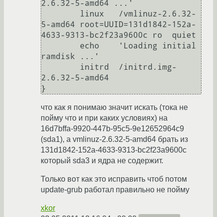
2.6.32-5-amd64 ...'

        linux   /vmlinuz-2.6.32-
5-amd64 root=UUID=131d1842-152a-
4633-9313-bc2f23a9600c ro  quiet

        echo    'Loading initial 
ramdisk ...'

        initrd  /initrd.img-
2.6.32-5-amd64

что как я понимаю значит искать (тока не
пойму что и при каких условиях) на
16d7bffa-9920-447b-95c5-9e12652964c9
(sda1), а vmlinuz-2.6.32-5-amd64 брать из
131d1842-152a-4633-9313-bc2f23a9600c
который sda3 и ядра не содержит.
Только вот как это исправить чтоб потом
update-grub работал правильно не пойму
xkor