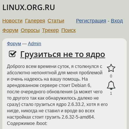
LINUX.ORG.RU
Новости
Галерея
Статьи
Регистрация
-
Вход
Форум
Опросы
Трекер
Поиск
Форум
—
Admin
Грузиться не то ядро
Доброго всем времени суток, я столкнулся с
абсолютно непонятной для меня проблемой
0
и очень надеюсь на вашу помощь. На
арендованном сервере стоит Debian 6,
после очередного обновления (а может чего
1
то другого так как обнаружилось далеко не
сразу) стало грузиться ядро 2.6.33.2, хотя я его
нигде, никогда не ставил и вроде во всех
настройках стоит грузить 2.6.32-5-amd64.
Содержимое /boot: