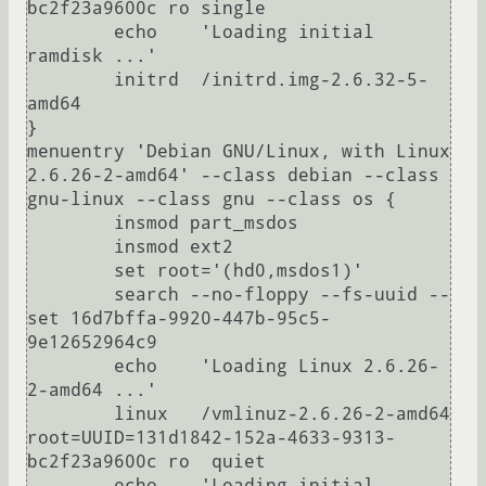
bc2f23a9600c ro single

        echo    'Loading initial 
ramdisk ...'

        initrd  /initrd.img-2.6.32-5-
amd64

}

menuentry 'Debian GNU/Linux, with Linux 
2.6.26-2-amd64' --class debian --class 
gnu-linux --class gnu --class os {

        insmod part_msdos

        insmod ext2

        set root='(hd0,msdos1)'

        search --no-floppy --fs-uuid --
set 16d7bffa-9920-447b-95c5-
9e12652964c9

        echo    'Loading Linux 2.6.26-
2-amd64 ...'

        linux   /vmlinuz-2.6.26-2-amd64 
root=UUID=131d1842-152a-4633-9313-
bc2f23a9600c ro  quiet

        echo    'Loading initial 