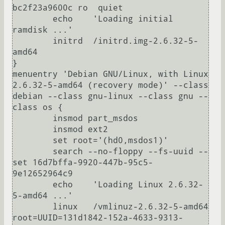
bc2f23a9600c ro  quiet

        echo    'Loading initial 
ramdisk ...'

        initrd  /initrd.img-2.6.32-5-
amd64

}

menuentry 'Debian GNU/Linux, with Linux 
2.6.32-5-amd64 (recovery mode)' --class 
debian --class gnu-linux --class gnu --
class os {

        insmod part_msdos

        insmod ext2

        set root='(hd0,msdos1)'

        search --no-floppy --fs-uuid --
set 16d7bffa-9920-447b-95c5-
9e12652964c9

        echo    'Loading Linux 2.6.32-
5-amd64 ...'

        linux   /vmlinuz-2.6.32-5-amd64 
root=UUID=131d1842-152a-4633-9313-