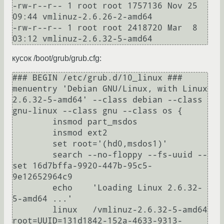
-rw-r--r-- 1 root root 1757136 Nov 25 
09:44 vmlinuz-2.6.26-2-amd64

-rw-r--r-- 1 root root 2418720 Mar  8 
кусок /boot/grub/grub.cfg:
### BEGIN /etc/grub.d/10_linux ###

menuentry 'Debian GNU/Linux, with Linux 
2.6.32-5-amd64' --class debian --class 
gnu-linux --class gnu --class os {

        insmod part_msdos

        insmod ext2

        set root='(hd0,msdos1)'

        search --no-floppy --fs-uuid --
set 16d7bffa-9920-447b-95c5-
9e12652964c9

        echo    'Loading Linux 2.6.32-
5-amd64 ...'

        linux   /vmlinuz-2.6.32-5-amd64 
root=UUID=131d1842-152a-4633-9313-