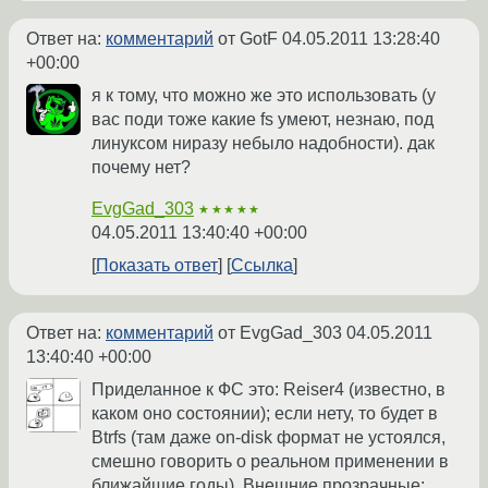
Ответ на:
комментарий
от GotF
04.05.2011 13:28:40
+00:00
я к тому, что можно же это использовать (у
вас поди тоже какие fs умеют, незнаю, под
линуксом ниразу небыло надобности). дак
почему нет?
EvgGad_303
★★★★★
04.05.2011 13:40:40 +00:00
Показать ответ
Ссылка
Ответ на:
комментарий
от EvgGad_303
04.05.2011
13:40:40 +00:00
Приделанное к ФС это: Reiser4 (известно, в
каком оно состоянии); если нету, то будет в
Btrfs (там даже on-disk формат не устоялся,
смешно говорить о реальном применении в
ближайшие годы). Внешние прозрачные: