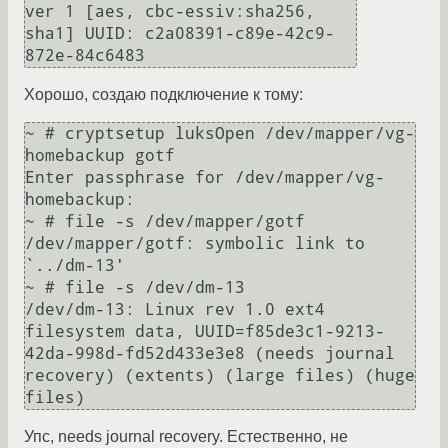
ver 1 [aes, cbc-essiv:sha256, 
sha1] UUID: c2a08391-c89e-42c9-
Хорошо, создаю подключение к тому:
~ # cryptsetup luksOpen /dev/mapper/vg-
homebackup gotf

Enter passphrase for /dev/mapper/vg-
homebackup: 

~ # file -s /dev/mapper/gotf 

/dev/mapper/gotf: symbolic link to 
`../dm-13'

~ # file -s /dev/dm-13

/dev/dm-13: Linux rev 1.0 ext4 
filesystem data, UUID=f85de3c1-9213-
42da-998d-fd52d433e3e8 (needs journal 
recovery) (extents) (large files) (huge 
Упс, needs journal recovery. Естественно, не