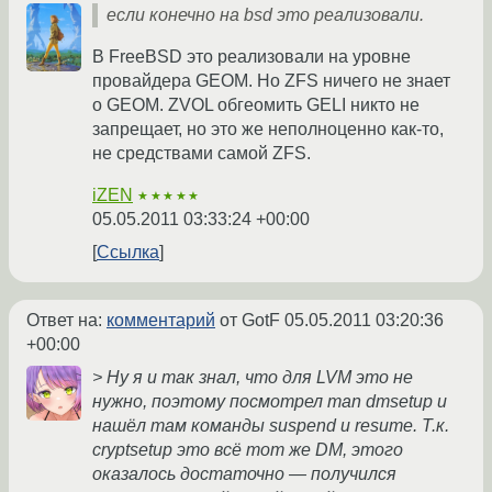
если конечно на bsd это реализовали.
В FreeBSD это реализовали на уровне
провайдера GEOM. Но ZFS ничего не знает
о GEOM. ZVOL обгеомить GELI никто не
запрещает, но это же неполноценно как-то,
не средствами самой ZFS.
iZEN
★★★★★
05.05.2011 03:33:24 +00:00
Ссылка
Ответ на:
комментарий
от GotF
05.05.2011 03:20:36
+00:00
> Ну я и так знал, что для LVM это не
нужно, поэтому посмотрел man dmsetup и
нашёл там команды suspend и resume. Т.к.
cryptsetup это всё тот же DM, этого
оказалось достаточно — получился