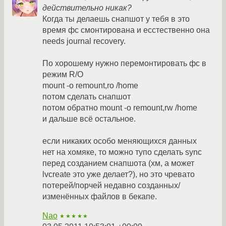
действительно никак?
Когда ты делаешь снапшот у тебя в это
время фс смонтирована и есстественно она
needs journal recovery.
По хорошему нужно перемонтировать фс в
режим R/O
mount -o remount,ro /home
потом сделать снапшот
потом обратно mount -o remount,rw /home
и дальше всё остальное.
если никаких особо меняющихся данных
нет на хомяке, то можно тупо сделать sync
перед созданием снапшота (хм, а может
lvcreate это уже делает?), но это чревато
потерей/порчей недавно созданных/
изменённых файлов в бекапе.
Nao
★★★★★