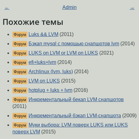
←
Admin
→
Похожие темы
Luks && LVM
(2011)
Форум
Бэкап mysql с помощью снапшотов lvm
(2014)
Форум
LUKS on LVM or LVM on LUKS
(2021)
Форум
efi+luks+lvm
(2014)
Форум
Archlinux (lvm, luks)
(2014)
Форум
LVM on LUKS
(2015)
Форум
hotplug + luks + lvm
(2016)
Форум
Инкрементальный бекап LVM снапшотов
Форум
(2011)
Инкрементальный бэкап LVM-снапшота
(2009)
Форум
Муки выбора: LVM поверх LUKS или LUKS
Форум
поверх LVM
(2015)