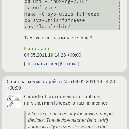
cd util-linux-ng-2.18/

./configure

make -C sys-utils fsfreeze

cp sys-utils/fsfreeze 
Там тупо ioctl вызывается и всё.
Nao
★★★★★
04.05.2011 19:14:23 +00:00
Показать ответ
Ссылка
Ответ на:
комментарий
от Nao
04.05.2011 19:14:23
+00:00
Спасибо. Пока скачивался тарболл,
нагуглил man fsfreeze, а там написано:
fsfreeze is unnecessary for device-mapper
devices. The device-mapper (and LVM)
automatically freezes filesystem on the