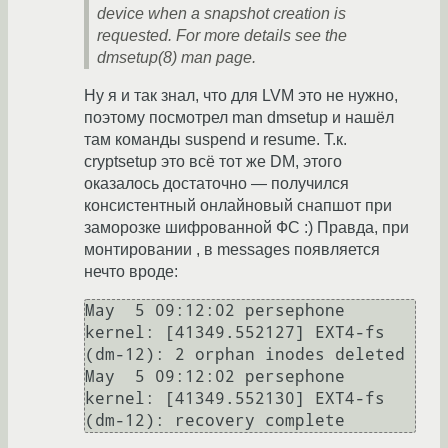
device when a snapshot creation is
requested. For more details see the
dmsetup(8) man page.
Ну я и так знал, что для LVM это не нужно,
поэтому посмотрел man dmsetup и нашёл
там команды suspend и resume. Т.к.
cryptsetup это всё тот же DM, этого
оказалось достаточно — получился
консистентный онлайновый снапшот при
заморозке шифрованной ФС :) Правда, при
монтировании , в messages появляется
нечто вроде:
May  5 09:12:02 persephone 
kernel: [41349.552127] EXT4-fs 
(dm-12): 2 orphan inodes deleted

May  5 09:12:02 persephone 
kernel: [41349.552130] EXT4-fs 