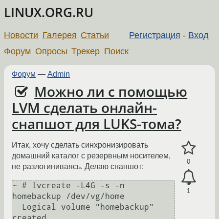
LINUX.ORG.RU
Новости
Галерея
Статьи
Регистрация
-
Вход
Форум
Опросы
Трекер
Поиск
Форум
—
Admin
Можно ли с помощью
LVM сделать онлайн-
снапшот для LUKS-тома?
Итак, хочу сделать синхронизировать
домашний каталог с резервным носителем,
0
не разлогиниваясь. Делаю снапшот:
~ # lvcreate -L4G -s -n 
1
homebackup /dev/vg/home

  Logical volume "homebackup" 
created
