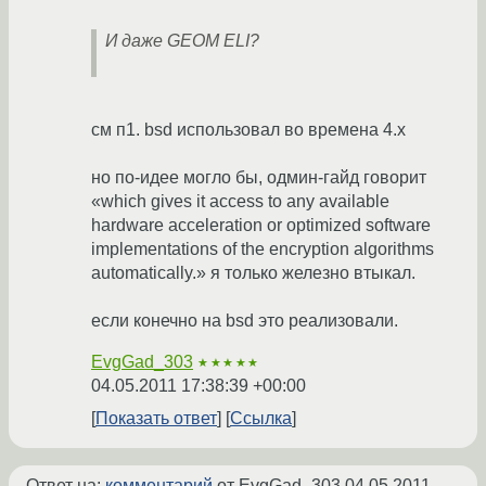
И даже GEOM ELI?
см п1. bsd использовал во времена 4.x
но по-идее могло бы, одмин-гайд говорит
«which gives it access to any available
hardware acceleration or optimized software
implementations of the encryption algorithms
automatically.» я только железно втыкал.
если конечно на bsd это реализовали.
EvgGad_303
★★★★★
04.05.2011 17:38:39 +00:00
Показать ответ
Ссылка
Ответ на:
комментарий
от EvgGad_303
04.05.2011