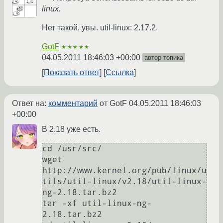
linux.
Нет такой, увы. util-linux: 2.17.2.
GotF
★★★★★
04.05.2011 18:46:03 +00:00
автор топика
Показать ответ
Ссылка
Ответ на:
комментарий
от GotF
04.05.2011 18:46:03
+00:00
В 2.18 уже есть.
cd /usr/src/

wget 
http://www.kernel.org/pub/linux/u
tils/util-linux/v2.18/util-linux-
ng-2.18.tar.bz2

tar -xf util-linux-ng-
2.18.tar.bz2
