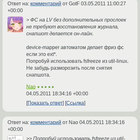
Ответ на:
комментарий
от GotF
03.05.2011 11:00:27
+00:00
> ФС на LV без дополнительных прослоек
не требуют восстановления журнала,
снапшот делается он-лайн.
device-mapper автоматом делает фриз фс
если это ext*.
Попробуй использовать fsfreeze из util-linux.
Не забудь разморозить после снятия
снапшота.
Nao
★★★★★
04.05.2011 18:34:16 +00:00
Показать ответ
Ссылка
Ответ на:
комментарий
от Nao
04.05.2011 18:34:16
+00:00
>> Попробуй использовать fsfreeze из util-