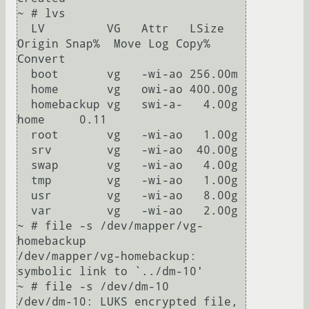
~ # lvs

  LV         VG   Attr   LSize   
Origin Snap%  Move Log Copy%  
Convert

  boot       vg   -wi-ao 256.00m                                      

  home       vg   owi-ao 400.00g                                      

  homebackup vg   swi-a-   4.00g 
home     0.11                        

  root       vg   -wi-ao   1.00g                                      

  srv        vg   -wi-ao  40.00g                                      

  swap       vg   -wi-ao   4.00g                                      

  tmp        vg   -wi-ao   1.00g                                      

  usr        vg   -wi-ao   8.00g                                      

  var        vg   -wi-ao   2.00g

~ # file -s /dev/mapper/vg-
homebackup

/dev/mapper/vg-homebackup: 
symbolic link to `../dm-10'

~ # file -s /dev/dm-10

/dev/dm-10: LUKS encrypted file, 