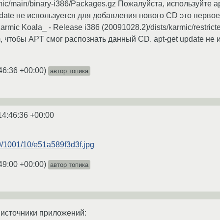
rmic/main/binary-i386/Packages.gz Пожалуйста, используйте 
pdate не используется для добавления нового CD это первое
armic Koala_ - Release i386 (20091028.2)/dists/karmic/restri
m, чтобы APT смог распознать данный CD. apt-get update не
46:36 +00:00
)
автор топика
14:46:36 +00:00
119/1001/10/e51a589f3d3f.jpg
49:00 +00:00
)
автор топика
 источники приложений: