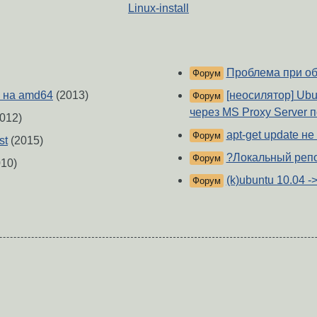
Linux-install
Проблема при об
Форум
6 на amd64
(2013)
[неосилятор] Ubu
Форум
через MS Proxy Server 
012)
apt-get update н
Форум
st
(2015)
?Локальный репо
Форум
10)
(k)ubuntu 10.04 
Форум