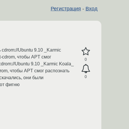
Регистрация
-
Вход
 cdrom://Ubuntu 9.10 _Karmic
pt-cdrom, чтобы APT смог
0
drom://Ubuntu 9.10 _Karmic Koala_
cdrom, чтобы APT смог распознать
0
скачались, они были
вот фигню