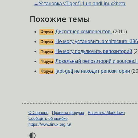
←
Установка vTiger 5.1 на andLinux2beta
Похожие темы
Диспетчер компонентов.
(2011)
Форум
Не могу установить architecture i38
Форум
Не могу подключить репозиторий
(2
Форум
Локальный репозиторий и sources.li
Форум
[apt-get] не находит репозитории
(20
Форум
О Сервере
-
Правила форума
-
Разметка Markdown
Сообщить об ошибке
https://www.linux.org.ru/