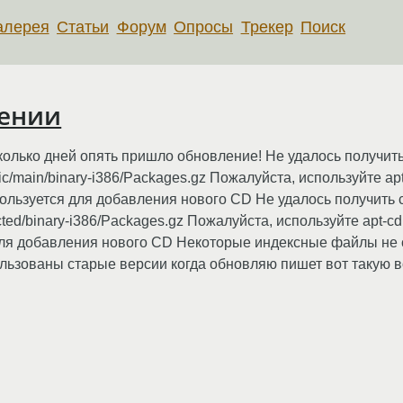
алерея
Статьи
Форум
Опросы
Трекер
Поиск
лении
сколько дней опять пришло обновление! Не удалось получить
mic/main/binary-i386/Packages.gz Пожалуйста, используйте a
пользуется для добавления нового CD Не удалось получить c
tricted/binary-i386/Packages.gz Пожалуйста, используйте apt-
 для добавления нового CD Некоторые индексные файлы не 
льзованы старые версии когда обновляю пишет вот такую 