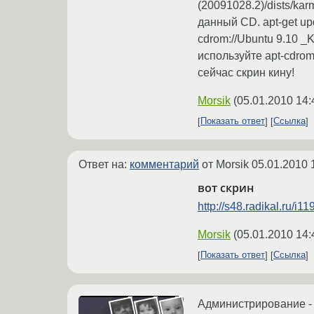
(20091028.2)/dists/ka
данный CD. apt-get u
cdrom://Ubuntu 9.10 _K
используйте apt-cdro
сейчас скрин кину!
Morsik
(
05.01.2010 14:
Показать ответ
Ссылка
Ответ на:
комментарий
от Morsik
05.01.2010 
вот скрин
http://s48.radikal.ru/i
Morsik
(
05.01.2010 14:
Показать ответ
Ссылка
Администрирование -