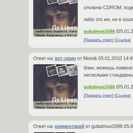
отключи CDROM, подклю
либо это же, но в sour
guttalinux2088
(
05.01.
Показать ответ
Ссылка
Ответ на:
вот скрин
от Morsik
05.01.2010 14:4
блин, можешь поменят
нескольких стандарны
guttalinux2088
(
05.01.
Показать ответ
Ссылка
Ответ на:
комментарий
от guttalinux2088
05.0