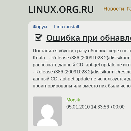
LINUX.ORG.RU
Новости
Г
Форум
—
Linux-install
Ошибка при обнав
Поставил я убунту, сразу обновил, через не
Koala_ - Release i386 (20091028.2)/dists/kar
распознать данный CD. apt-get update не ис
- Release i386 (20091028.2)/dists/karmic/res
данный CD. apt-get update не используется
проигнорированы или вместо них были испо
Morsik
05.01.2010 14:33:56 +00:00