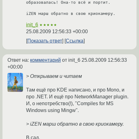
образовалась! Она-то всё и портит.

iZEN марш обратно в свою криокамеру.
init_6
★★★★★
25.08.2009 12:56:33 +00:00
Показать ответ
Ссылка
Ответ на:
комментарий
от init_6
25.08.2009 12:56:33
+00:00
> Открываем и читаем
Там ещё про KDE написано, и про Mono, и
про .NET. И ещё про NetworkManager plugin.
И, о непотребство(!), "Compiles for MS
Windows using Mingw".
> iZEN марш обратно в свою криокамеру.
В сад.