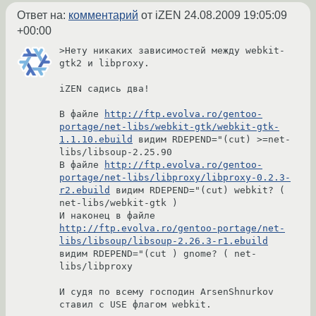
Ответ на:
комментарий
от iZEN
24.08.2009 19:05:09
+00:00
>Нету никаких зависимостей между webkit-
gtk2 и libproxy.

iZEN садись два!

В файле 
http://ftp.evolva.ro/gentoo-
portage/net-libs/webkit-gtk/webkit-gtk-
1.1.10.ebuild
 видим RDEPEND="(cut) >=net-
libs/libsoup-2.25.90 

В файле 
http://ftp.evolva.ro/gentoo-
portage/net-libs/libproxy/libproxy-0.2.3-
r2.ebuild
 видим RDEPEND="(cut) webkit? ( 
net-libs/webkit-gtk )

И наконец в файле 
http://ftp.evolva.ro/gentoo-portage/net-
libs/libsoup/libsoup-2.26.3-r1.ebuild
видим RDEPEND="(cut ) gnome? ( net-
libs/libproxy

И судя по всему господин ArsenShnurkov 
ставил с USE флагом webkit.
