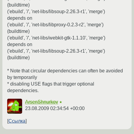
(buildtime)
('ebuild', '/', 'net-libs/libsoup-2.26.3-r1', 'merge')
depends on
('ebuild', '/', 'net-libs/libproxy-0.2.3-r2', 'merge')
(buildtime)
('ebuild', '/', 'net-libs/webkit-gtk-1.1.10', 'merge')
depends on
('ebuild', '/', 'net-libs/libsoup-2.26.3-r1', 'merge')
(buildtime)
* Note that circular dependencies can often be avoided
by temporarily
* disabling USE flags that trigger optional
dependencies.
ArsenShnurkov
★
23.08.2009 02:34:54 +00:00
Ссылка