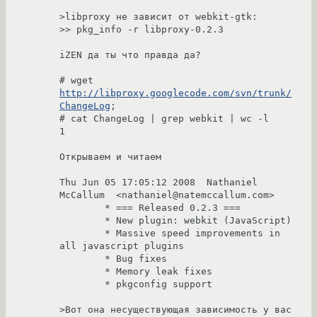
>libproxy не зависит от webkit-gtk:

>> pkg_info -r libproxy-0.2.3

iZEN да ты что правда да?

# wget 
http://libproxy.googlecode.com/svn/trunk/
ChangeLog
;

# cat ChangeLog | grep webkit | wc -l

1

Открываем и читаем

Thu Jun 05 17:05:12 2008  Nathaniel 
McCallum  <nathaniel@natemccallum.com>

	* === Released 0.2.3 ===

	* New plugin: webkit (JavaScript)

	* Massive speed improvements in 
all javascript plugins

        * Bug fixes

	* Memory leak fixes

	* pkgconfig support

>Вот она несуществующая зависимость у вас 