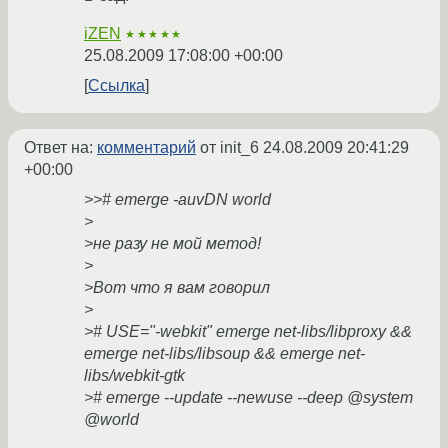
iZEN
★★★★★
25.08.2009 17:08:00 +00:00
Ссылка
Ответ на:
комментарий
от init_6
24.08.2009 20:41:29
+00:00
>># emerge -auvDN world
>
>не разу не мой метод!
>
>Вот что я вам говорил
>
># USE="-webkit" emerge net-libs/libproxy &&
emerge net-libs/libsoup && emerge net-
libs/webkit-gtk
># emerge --update --newuse --deep @system
@world