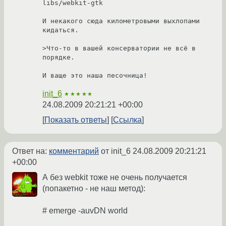
libs/webkit-gtk

И некакого сюда километровыми выхлопами 
кидаться.

>Что-то в вашей консерватории не всё в 
порядке.

И ваще это наша песочница! 
init_6
★★★★★
24.08.2009 20:21:21 +00:00
Показать ответы
Ссылка
Ответ на:
комментарий
от init_6
24.08.2009 20:21:21
+00:00
А без webkit тоже не очень получается
(попакетно - не наш метод):
# emerge -auvDN world