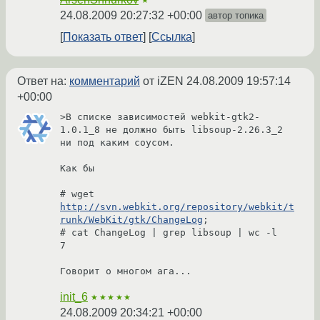
24.08.2009 20:27:32 +00:00
автор топика
Показать ответ
Ссылка
Ответ на:
комментарий
от iZEN
24.08.2009 19:57:14
+00:00
>В списке зависимостей webkit-gtk2-
1.0.1_8 не должно быть libsoup-2.26.3_2 
ни под каким соусом.

Как бы

# wget 
http://svn.webkit.org/repository/webkit/t
runk/WebKit/gtk/ChangeLog
;

# cat ChangeLog | grep libsoup | wc -l

7

Говорит о многом ага...
init_6
★★★★★
24.08.2009 20:34:21 +00:00