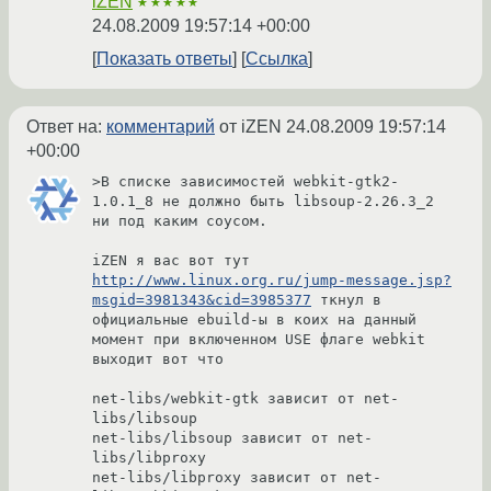
iZEN
★★★★★
24.08.2009 19:57:14 +00:00
Показать ответы
Ссылка
Ответ на:
комментарий
от iZEN
24.08.2009 19:57:14
+00:00
>В списке зависимостей webkit-gtk2-
1.0.1_8 не должно быть libsoup-2.26.3_2 
ни под каким соусом.

iZEN я вас вот тут 
http://www.linux.org.ru/jump-message.jsp?
msgid=3981343&cid=3985377
 ткнул в 
официальные ebuild-ы в коих на данный 
момент при включенном USE флаге webkit 
выходит вот что 

net-libs/webkit-gtk зависит от net-
libs/libsoup

net-libs/libsoup зависит от net-
libs/libproxy

net-libs/libproxy зависит от net-