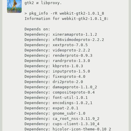
gtk2 и libproxy.

> pkg_info -rR webkit-gtk2-1.0.1_8

Information for webkit-gtk2-1.0.1_8:

Depends on:

Dependency: xineramaproto-1.1.2

Dependency: xf86vidmodeproto-2.2.2

Dependency: xextproto-7.0.5

Dependency: videoproto-2.2.2

Dependency: renderproto-0.9.3

Dependency: randrproto-1.3.0

Dependency: kbproto-1.0.3

Dependency: inputproto-1.5.0

Dependency: fixesproto-4.0

Dependency: dri2proto-2.0

Dependency: damageproto-1.1.0_2

Dependency: compositeproto-0.4

Dependency: font-util-1.0.1

Dependency: encodings-1.0.2,1

Dependency: expat-2.0.1

Dependency: gnome_subr-1.0

Dependency: ca_root_nss-3.11.9_2

Dependency: cups-client-1.3.10_4

Dependency: hicolor-icon-theme-0.10_2
