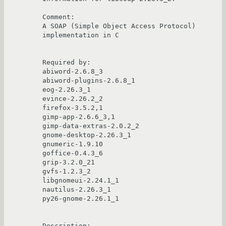
Comment:

A SOAP (Simple Object Access Protocol) 
implementation in C

Required by:

abiword-2.6.8_3

abiword-plugins-2.6.8_1

eog-2.26.3_1

evince-2.26.2_2

firefox-3.5.2,1

gimp-app-2.6.6_3,1

gimp-data-extras-2.0.2_2

gnome-desktop-2.26.3_1

gnumeric-1.9.10

goffice-0.4.3_6

grip-3.2.0_21

gvfs-1.2.3_2

libgnomeui-2.24.1_1

nautilus-2.26.3_1

py26-gnome-2.26.1_1

Description:
