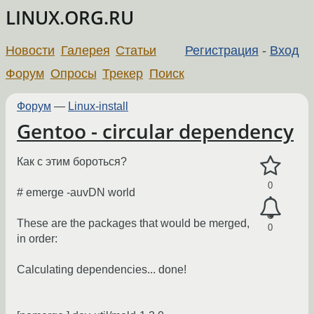
LINUX.ORG.RU
Новости
Галерея
Статьи
Регистрация
-
Вход
Форум
Опросы
Трекер
Поиск
Форум
—
Linux-install
Gentoo - circular dependency
Как с этим бороться?
0
# emerge -auvDN world
These are the packages that would be merged,
0
in order:
Calculating dependencies... done!