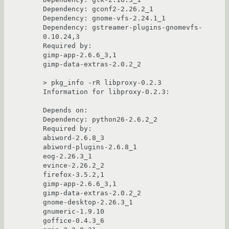
Dependency: gconf2-2.26.2_1

Dependency: gnome-vfs-2.24.1_1

Dependency: gstreamer-plugins-gnomevfs-
0.10.24,3

Required by:

gimp-app-2.6.6_3,1

gimp-data-extras-2.0.2_2

> pkg_info -rR libproxy-0.2.3

Information for libproxy-0.2.3:

Depends on:

Dependency: python26-2.6.2_2

Required by:

abiword-2.6.8_3

abiword-plugins-2.6.8_1

eog-2.26.3_1

evince-2.26.2_2

firefox-3.5.2,1

gimp-app-2.6.6_3,1

gimp-data-extras-2.0.2_2

gnome-desktop-2.26.3_1

gnumeric-1.9.10

goffice-0.4.3_6
