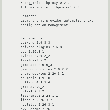
> pkg_info libproxy-0.2.3

Information for libproxy-0.2.3:

Comment:

Library that provides automatic proxy 
configuration management

Required by:

abiword-2.6.8_3

abiword-plugins-2.6.8_1

eog-2.26.3_1

evince-2.26.2_2

firefox-3.5.2,1

gimp-app-2.6.6_3,1

gimp-data-extras-2.0.2_2

gnome-desktop-2.26.3_1

gnumeric-1.9.10

goffice-0.4.3_6

grip-3.2.0_21

gvfs-1.2.3_2

libgnomeui-2.24.1_1

libsoup-2.26.3_2

nautilus-2.26.3_1

py26-gnome-2.26.1_1
