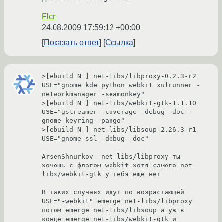
Flcn
24.08.2009 17:59:12 +00:00
Показать ответ
Ссылка
>[ebuild N ] net-libs/libproxy-0.2.3-r2 
USE="gnome kde python webkit xulrunner -
networkmanager -seamonkey" 

>[ebuild N ] net-libs/webkit-gtk-1.1.10 
USE="gstreamer -coverage -debug -doc -
gnome-keyring -pango" 

>[ebuild N ] net-libs/libsoup-2.26.3-r1 
USE="gnome ssl -debug -doc" 

ArsenShnurkov  net-libs/libproxy ты 
хочешь с флагом webkit хотя самого net-
libs/webkit-gtk у тебя еще нет 

В таких случаях идут по возрастающей 
USE="-webkit" emerge net-libs/libproxy 
потом emerge net-libs/libsoup а уж в 
конце emerge net-libs/webkit-gtk и 