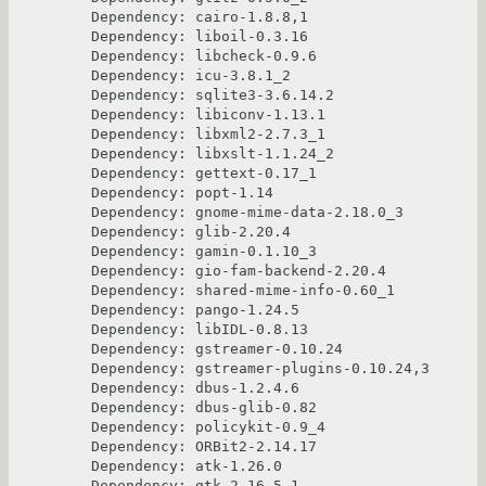
Dependency: cairo-1.8.8,1

Dependency: liboil-0.3.16

Dependency: libcheck-0.9.6

Dependency: icu-3.8.1_2

Dependency: sqlite3-3.6.14.2

Dependency: libiconv-1.13.1

Dependency: libxml2-2.7.3_1

Dependency: libxslt-1.1.24_2

Dependency: gettext-0.17_1

Dependency: popt-1.14

Dependency: gnome-mime-data-2.18.0_3

Dependency: glib-2.20.4

Dependency: gamin-0.1.10_3

Dependency: gio-fam-backend-2.20.4

Dependency: shared-mime-info-0.60_1

Dependency: pango-1.24.5

Dependency: libIDL-0.8.13

Dependency: gstreamer-0.10.24

Dependency: gstreamer-plugins-0.10.24,3

Dependency: dbus-1.2.4.6

Dependency: dbus-glib-0.82

Dependency: policykit-0.9_4

Dependency: ORBit2-2.14.17

Dependency: atk-1.26.0

Dependency: gtk-2.16.5_1
