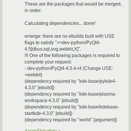
These are the packages that would be merged,
in order:
Calculating dependencies... done!
emerge: there are no ebuilds built with USE
flags to satisfy ">=dev-python/PyQt4-
4.5[dbus,sql,svg,webkit,X]".
!!! One of the following packages is required to
complete your request:
- dev-python/PyQt4-4.5.4-r4 (Change USE:
+webkit)
(dependency required by "kde-base/pykde4-
4.3.0" [ebuild])
(dependency required by "kde-base/plasma-
workspace-4.3.0" [ebuild])
(dependency required by "kde-base/kdebase-
startkde-4.3.0" [ebuild])
(dependency required by "world" [argument])
ArsenShnurkov
★