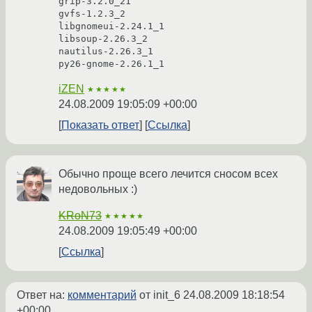
grip-3.2.0_21

gvfs-1.2.3_2

libgnomeui-2.24.1_1

libsoup-2.26.3_2

nautilus-2.26.3_1

py26-gnome-2.26.1_1
iZEN
★★★★★
24.08.2009 19:05:09 +00:00
Показать ответ
Ссылка
Обычно проще всего лечится сносом всех
недовольных :)
KRoN73
★★★★★
24.08.2009 19:05:49 +00:00
Ссылка
Ответ на:
комментарий
от init_6
24.08.2009 18:18:54
+00:00