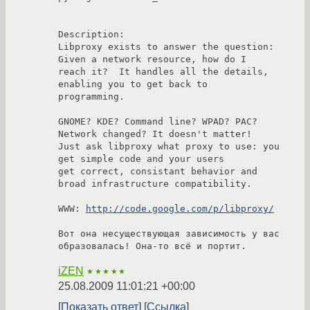
Description:

Libproxy exists to answer the question: 
Given a network resource, how do I

reach it?  It handles all the details, 
enabling you to get back to

programming.

GNOME? KDE? Command line? WPAD? PAC? 
Network changed? It doesn't matter!

Just ask libproxy what proxy to use: you 
get simple code and your users

get correct, consistant behavior and 
broad infrastructure compatibility.

WWW: 
http://code.google.com/p/libproxy/
Вот она несуществующая зависимость у вас 
образовалась! Она-то всё и портит.
iZEN
★★★★★
25.08.2009 11:01:21 +00:00
Показать ответ
Ссылка