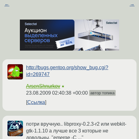
←
→
http://bugs.gentoo.org/show_bug.cgi?
id=269747
ArsenShnurkov
★
23.08.2009 02:40:38 +00:00
автор топика
Ссылка
потри вручную.. libproxy-0.2.3-r2 или webkit-
gtk-1.1.10 а лучше все 3 которые не
довольны. "emerge -C ..."