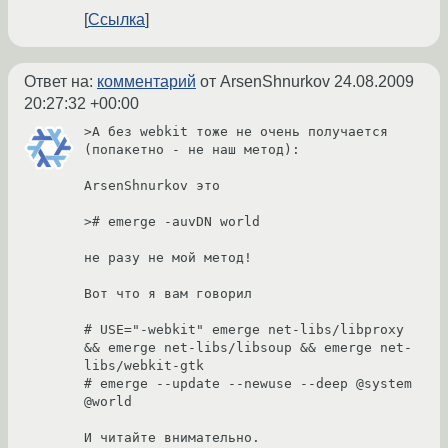
Ссылка
Ответ на:
комментарий
от ArsenShnurkov
24.08.2009
20:27:32 +00:00
>А без webkit тоже не очень получается 
(попакетно - не наш метод): 

ArsenShnurkov это 

># emerge -auvDN world 

не разу не мой метод!

Вот что я вам говорил

# USE="-webkit" emerge net-libs/libproxy 
&& emerge net-libs/libsoup && emerge net-
libs/webkit-gtk

# emerge --update --newuse --deep @system 
@world

И читайте внимательно.