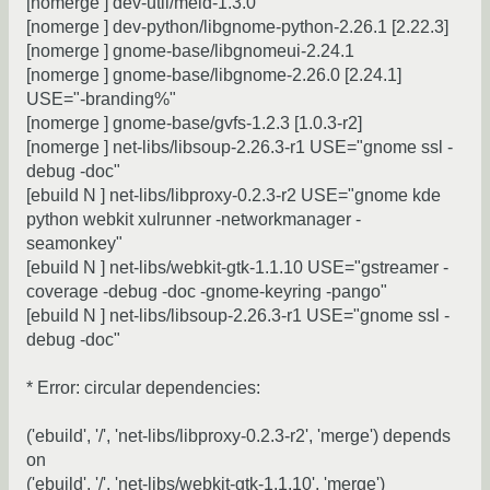
[nomerge ] dev-util/meld-1.3.0
[nomerge ] dev-python/libgnome-python-2.26.1 [2.22.3]
[nomerge ] gnome-base/libgnomeui-2.24.1
[nomerge ] gnome-base/libgnome-2.26.0 [2.24.1]
USE="-branding%"
[nomerge ] gnome-base/gvfs-1.2.3 [1.0.3-r2]
[nomerge ] net-libs/libsoup-2.26.3-r1 USE="gnome ssl -
debug -doc"
[ebuild N ] net-libs/libproxy-0.2.3-r2 USE="gnome kde
python webkit xulrunner -networkmanager -
seamonkey"
[ebuild N ] net-libs/webkit-gtk-1.1.10 USE="gstreamer -
coverage -debug -doc -gnome-keyring -pango"
[ebuild N ] net-libs/libsoup-2.26.3-r1 USE="gnome ssl -
debug -doc"
* Error: circular dependencies:
('ebuild', '/', 'net-libs/libproxy-0.2.3-r2', 'merge') depends
on
('ebuild', '/', 'net-libs/webkit-gtk-1.1.10', 'merge')