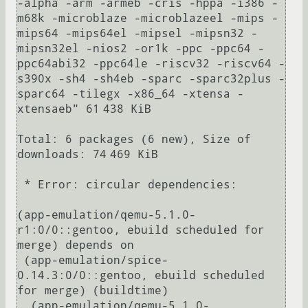
-alpha -arm -armeb -cris -hppa -i386 -
m68k -microblaze -microblazeel -mips -
mips64 -mips64el -mipsel -mipsn32 -
mipsn32el -nios2 -or1k -ppc -ppc64 -
ppc64abi32 -ppc64le -riscv32 -riscv64 -
s390x -sh4 -sh4eb -sparc -sparc32plus -
sparc64 -tilegx -x86_64 -xtensa -
xtensaeb" 61 438 KiB

Total: 6 packages (6 new), Size of 
downloads: 74 469 KiB

 * Error: circular dependencies:

(app-emulation/qemu-5.1.0-
r1:0/0::gentoo, ebuild scheduled for 
merge) depends on

 (app-emulation/spice-
0.14.3:0/0::gentoo, ebuild scheduled 
for merge) (buildtime)

  (app-emulation/qemu-5.1.0-