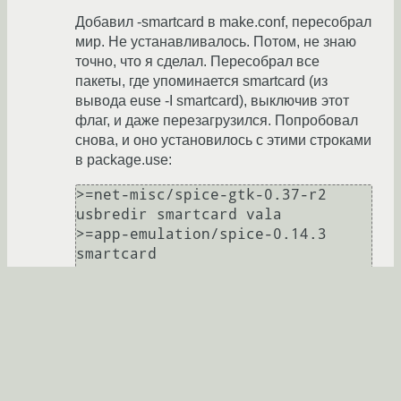
Добавил -smartcard в make.conf, пересобрал
мир. Не устанавливалось. Потом, не знаю
точно, что я сделал. Пересобрал все
пакеты, где упоминается smartcard (из
выводa euse -I smartcard), выключив этот
флаг, и даже перезагрузился. Попробовал
снова, и оно установилось с этими строками
в package.use:
>=net-misc/spice-gtk-0.37-r2 
usbredir smartcard vala

>=app-emulation/spice-0.14.3 
smartcard

>=app-emulation/qemu-5.1.0-r1 
usbredir smartcard spice
З.Ы. Интересно, зачем smartcard вообще.
Спасибо, вроде все работает.
novus
★★