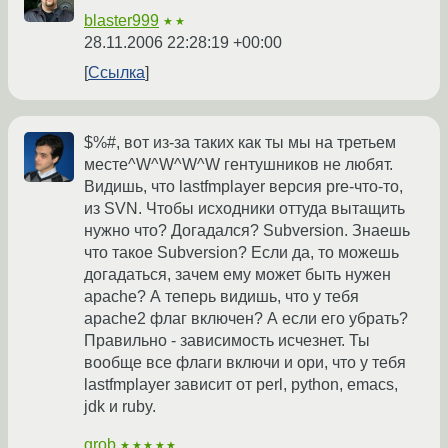
blaster999
★★
28.11.2006 22:28:19 +00:00
Ссылка
$%#, вот из-за таких как ты мы на третьем
месте^W^W^W^W гентушников не любят.
Видишь, что lastfmplayer версия pre-что-то,
из SVN. Чтобы исходники оттуда вытащить
нужно что? Догадался? Subversion. Знаешь
что такое Subversion? Если да, то можешь
догадаться, зачем ему может быть нужен
apache? А теперь видишь, что у тебя
apache2 флаг включен? А если его убрать?
Правильно - зависимость исчезнет. Ты
вообще все флаги включи и ори, что у тебя
lastfmplayer зависит от perl, python, emacs,
jdk и ruby.
grob
★★★★★