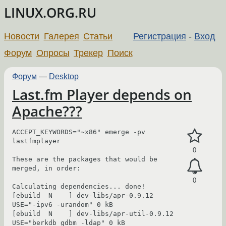
LINUX.ORG.RU
Новости
Галерея
Статьи
Регистрация
-
Вход
Форум
Опросы
Трекер
Поиск
Форум
—
Desktop
Last.fm Player depends on
Apache???
ACCEPT_KEYWORDS="~x86" emerge -pv 
lastfmplayer

0
These are the packages that would be 
merged, in order:

0
Calculating dependencies... done!

[ebuild  N    ] dev-libs/apr-0.9.12  
USE="-ipv6 -urandom" 0 kB

[ebuild  N    ] dev-libs/apr-util-0.9.12  
USE="berkdb gdbm -ldap" 0 kB
