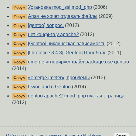
Установка mod_ssl mod_php
(2006)
Форум
Апач не хочет отдавать файлы
(2009)
Форум
[gentoo] вопрос.
(2012)
Форум
нет конфига у apache2
(2012)
Форум
[Gentoo] циклическая зависимость
(2012)
Форум
[libreoffice 3.4.3] [Gentoo] Попоболь
(2011)
Форум
emerge игнорирует файл package.use gentoo
Форум
(2014)
«emerge jmeter», проблемы
(2013)
Форум
Owncloud в Gentoo
(2014)
Форум
gentoo apache2+mod_php пустая страница
Форум
(2012)
О Сервере
-
Правила форума
-
Разметка Markdown