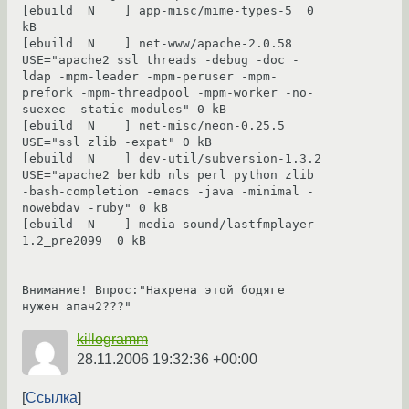
[ebuild  N    ] app-misc/mime-types-5  0 
kB

[ebuild  N    ] net-www/apache-2.0.58  
USE="apache2 ssl threads -debug -doc -
ldap -mpm-leader -mpm-peruser -mpm-
prefork -mpm-threadpool -mpm-worker -no-
suexec -static-modules" 0 kB

[ebuild  N    ] net-misc/neon-0.25.5  
USE="ssl zlib -expat" 0 kB

[ebuild  N    ] dev-util/subversion-1.3.2  
USE="apache2 berkdb nls perl python zlib 
-bash-completion -emacs -java -minimal -
nowebdav -ruby" 0 kB

[ebuild  N    ] media-sound/lastfmplayer-
1.2_pre2099  0 kB

Внимание! Впрос:"Нахрена этой бодяге 
нужен апач2???"
killogramm
28.11.2006 19:32:36 +00:00
Ссылка