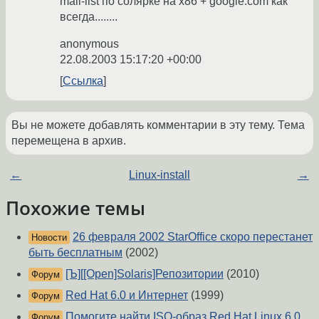
mail-list по солярке на x86 + google.com как
всегда........
anonymous
22.08.2003 15:17:20 +00:00
Ссылка
Вы не можете добавлять комментарии в эту тему. Тема
перемещена в архив.
←
Linux-install
→
Похожие темы
26 февраля 2002 StarOffice скоро перестанет
Новости
быть бесплатным
(2002)
[Ъ][[Open]Solaris]Репозитории
(2010)
Форум
Red Hat 6.0 и Интернет
(1999)
Форум
Помогите найти ISO-образ Red Hat Linux 6.0
Форум