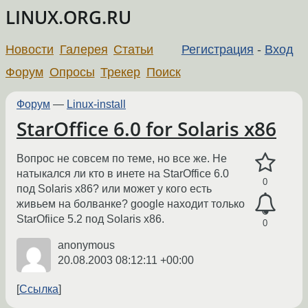
LINUX.ORG.RU
Новости
Галерея
Статьи
Регистрация
-
Вход
Форум
Опросы
Трекер
Поиск
Форум
—
Linux-install
StarOffice 6.0 for Solaris x86
Вопрос не совсем по теме, но все же. Не
натыкался ли кто в инете на StarOffice 6.0
0
под Solaris x86? или может у кого есть
живьем на болванке? google находит только
StarOfiice 5.2 под Solaris x86.
0
anonymous
20.08.2003 08:12:11 +00:00
Ссылка