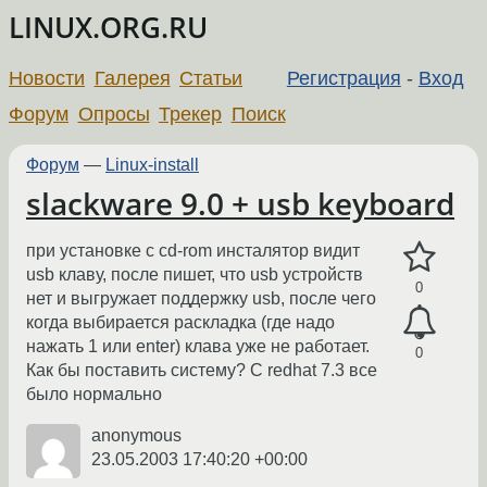
LINUX.ORG.RU
Новости
Галерея
Статьи
Регистрация
-
Вход
Форум
Опросы
Трекер
Поиск
Форум
—
Linux-install
slackware 9.0 + usb keyboard
при установке с cd-rom инсталятор видит
usb клаву, после пишет, что usb устройств
0
нет и выгружает поддержку usb, после чего
когда выбирается раскладка (где надо
нажать 1 или enter) клава уже не работает.
0
Как бы поставить систему? С redhat 7.3 все
было нормально
anonymous
23.05.2003 17:40:20 +00:00