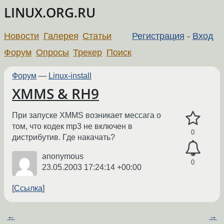
LINUX.ORG.RU
Новости
Галерея
Статьи
Регистрация
-
Вход
Форум
Опросы
Трекер
Поиск
Форум
—
Linux-install
XMMS & RH9
При запуске XMMS возникает мессага о
том, что кодек mp3 не включен в
0
дистрибутив. Где накачать?
anonymous
0
23.05.2003 17:24:14 +00:00
Ссылка
←
→