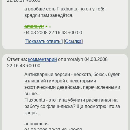
22:16:17 +00:00
а вообще есть Fluxbuntu, но он у тебя
врядли там заведётся.
amoralyrr
★☆
04.03.2008 22:16:43 +00:00
Показать ответы
Ссылка
Ответ на:
комментарий
от amoralyrr
04.03.2008
22:16:43 +00:00
Антикварные версии - неохота, боюсь будет
излишний гиморой с некоторыми
экзотическими девайсами, перечисленными
выше...
Fluxbuntu - это типа убунити расчитаная на
работу со флеш-диска? Ща посмотрю что за
зверь...
anonymous