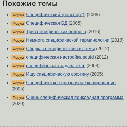
Похожие темы
Специфический транспорт))
(2009)
Форум
Специфическая БД
(2005)
Форум
Три специфических вопроса
(2016)
Форум
Немного специфической терминологии
(2013)
Форум
Сборка специфической системы
(2012)
Форум
специфическая настройка squid
(2012)
Форум
специфическая задача exim
(2008)
Форум
Ищу специфическую софтину
(2005)
Форум
Специфическое прозрачное кеширование
Форум
(2005)
Очень специфическая прикладная программа
Форум
(2020)