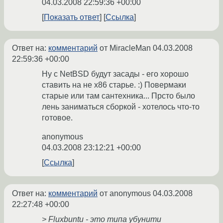
04.03.2008 22:59:36 +00:00
Показать ответ
Ссылка
Ответ на:
комментарий
от MiracleMan
04.03.2008
22:59:36 +00:00
Ну с NetBSD будут засады - его хорошо
ставить на не х86 старье. :) Повермаки
старые или там сантехника... Прсто было
лень заниматься сборкой - хотелось что-то
готовое.
anonymous
04.03.2008 23:12:21 +00:00
Ссылка
Ответ на:
комментарий
от anonymous
04.03.2008
22:27:48 +00:00
> Fluxbuntu - это типа убунити