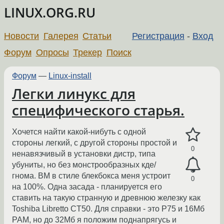
LINUX.ORG.RU
Новости
Галерея
Статьи
Регистрация
-
Вход
Форум
Опросы
Трекер
Поиск
Форум
—
Linux-install
Легки линукс для
специфического старья.
Хочется найти какой-нибуть с одной
стороны легкий, с другой стороны простой и
0
ненавязчивый в установки дистр, типа
убуниты, но без монстрообразных кде/
гнома. ВМ в стиле блекбокса меня устроит
0
на 100%. Одна засада - планируется его
ставить на такую странную и древнюю железку как
Toshiba Libretto CT50. Для справки - это Р75 и 16Мб
РАМ, но до 32Мб я положим поднапрягусь и