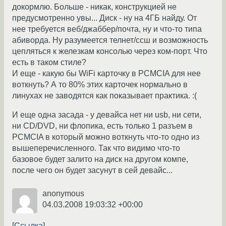
докормлю. Больше - никак, конструкцией не
предусмотренно увы... Диск - ну на 4ГБ найду. От
нее требуется веб/джаббер/почта, ну и что-то типа
абиворда. Ну разумеется телнет/ссш и возможность
цепляться к железкам консолью через ком-порт. Что
есть в таком стиле?
И еще - какую бы WiFi карточку в PCMCIA для нее
воткнуть? А то 80% этих карточек нормально в
линухах не заводятся как показывает практика. :(
И еще одна засада - у девайса нет ни usb, ни сети,
ни CD/DVD, ни флопика, есть только 1 разъем в
PCMCIA в который можно воткнуть что-то одно из
вышеперечисленного. Так что видимо что-то
базовое будет залито на диск на другом компе,
после чего он будет засунут в сей девайс...
anonymous
04.03.2008 19:03:32 +00:00
Ссылка