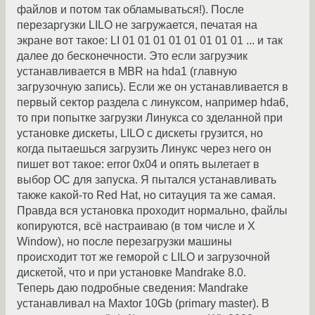
файлов и потом так обламываться!). После
перезаргузки LILO не загружается, печатая на
экране вот такое: LI 01 01 01 01 01 01 01 01 ... и так
далее до бесконечности. Это если загрузчик
устанавливается в MBR на hda1 (главную
загрузочную запись). Если же он устанавливается в
первый сектор раздела с линуксом, например hda6,
то при попытке загрузки Линукса со зделанной при
установке дискеты, LILO с дискеты грузится, но
когда пытаешься загрузить Линукс через него он
пишет вот такое: error 0x04 и опять вылетает в
выбор ОС для запуска. Я пытался устанавливать
также какой-то Red Hat, но ситауция та же самая.
Правда вся установка проходит нормально, файлы
копируются, всё настраиваю (в том числе и X
Window), но после перезагрузки машины
происходит тот же геморой с LILO и загрузочной
дискетой, что и при установке Mandrake 8.0.
Теперь даю подробные сведения: Mandrake
устанавливал на Maxtor 10Gb (primary master). В