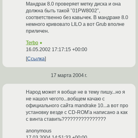
Мандрак 8.0 проверяет метку диска и она
должна быть такой "01PW8002",
соответственно без кавычек. В мандраке 8.0
немного кривовато LILO а вот Grub вполне
приличен.
Terbo
★
16.05.2002 17:17:15 +00:00
Ссылка
17 марта 2004 г.
Народ может я вобще не в тему пишу...но я
не нашол чегото...вобщем качаю с
официального сайта mandrake 10...а вот про
установку везде с CD-ROM'a написано а как
с винта ставить????????????????
anonymous
17.03.2004 14:51:33 +00:00