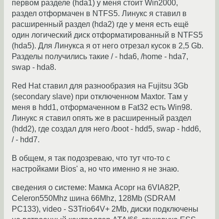
первом разделе (hda1) у меня стоит Win2000,
раздел отформачен в NTFS5. Линукс я ставил в
расширенный раздел (hda2) где у меня есть ещё
один логический диск отформатированный в NTFS5
(hda5). Для Линукса я от него отрезал кусок в 2,5 Gb.
Разделы получились такие / - hda6, /home - hda7,
swap - hda8.
Red Hat ставил для разнообразия на Fujitsu 3Gb
(secondary slave) при отключенном Maxtor. Там у
меня в hdd1, отформаченном в Fat32 есть Win98.
Линукс я ставил опять же в расширенный раздел
(hdd2), где создал для него /boot - hdd5, swap - hdd6,
/ - hdd7.
В общем, я так подозреваю, что тут что-то с
настройками Bios' а, но что именно я не знаю.
сведения о системе: Мамка Acopr на 6VIA82P,
Celeron550Mhz шина 66Mhz, 128Mb (SDRAM
PC133), video - S3Trio64V+ 2Mb, диски подключены