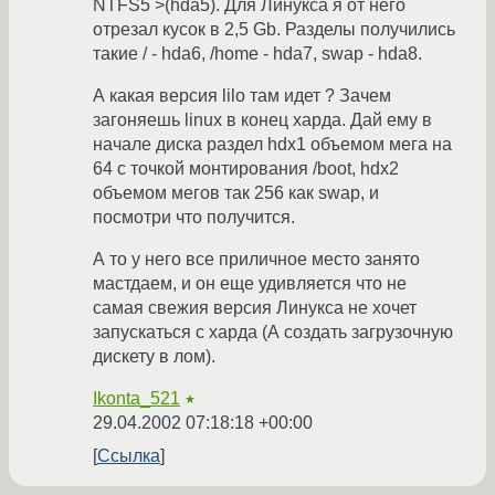
NTFS5 >(hda5). Для Линукса я от него
отрезал кусок в 2,5 Gb. Разделы получились
такие / - hda6, /home - hda7, swap - hda8.
А какая версия lilo там идет ? Зачем
загоняешь linux в конец харда. Дай ему в
начале диска раздел hdx1 объемом мега на
64 с точкой монтирования /boot, hdx2
объемом мегов так 256 как swap, и
посмотри что получится.
А то у него все приличное место занято
мастдаем, и он еще удивляется что не
самая свежия версия Линукса не хочет
запускаться с харда (А создать загрузочную
дискету в лом).
Ikonta_521
★
29.04.2002 07:18:18 +00:00
Ссылка