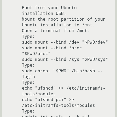
Boot from your Ubuntu 
installation USB.

Mount the root partition of your 
Ubuntu installation to /mnt.

Open a terminal from /mnt.

Type:

sudo mount --bind /dev "$PWD/dev"

sudo mount --bind /proc 
"$PWD/proc"

sudo mount --bind /sys "$PWD/sys"

Type:

sudo chroot "$PWD" /bin/bash --
login

Type:

echo "ufshcd" >> /etc/initramfs-
tools/modules

echo "ufshcd-pci" >> 
/etc/initramfs-tools/modules

Type:

update-initramfs -u -k all
