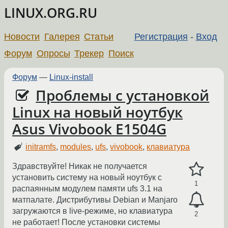
LINUX.ORG.RU
Новости
Галерея
Статьи
Регистрация
-
Вход
Форум
Опросы
Трекер
Поиск
Форум
—
Linux-install
Проблемы с установкой
Linux на новый ноутбук
Asus Vivobook E1504G
initramfs
,
modules
,
ufs
,
vivobook
,
клавиатура
Здравствуйте! Никак не получается
установить систему на новый ноутбук с
1
распаянным модулем памяти ufs 3.1 на
матпалате. Дистрибутивы Debian и Manjaro
загружаются в live-режиме, но клавиатура
2
не работает! После установки системы