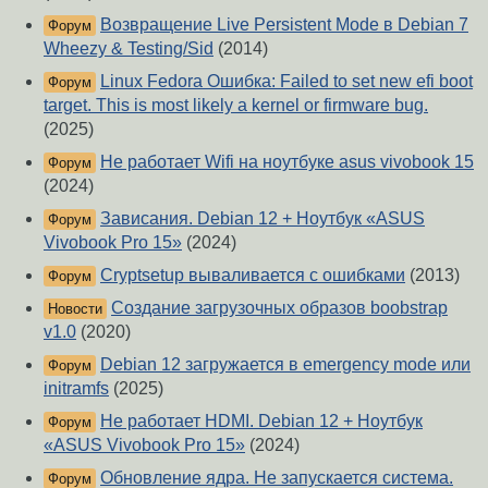
Возвращение Live Persistent Mode в Debian 7
Форум
Wheezy & Testing/Sid
(2014)
Linux Fedora Ошибка: Failed to set new efi boot
Форум
target. This is most likely a kernel or firmware bug.
(2025)
Не работает Wifi на ноутбуке asus vivobook 15
Форум
(2024)
Зависания. Debian 12 + Ноутбук «ASUS
Форум
Vivobook Pro 15»
(2024)
Cryptsetup вываливается с ошибками
(2013)
Форум
Создание загрузочных образов boobstrap
Новости
v1.0
(2020)
Debian 12 загружается в emergency mode или
Форум
initramfs
(2025)
Не работает HDMI. Debian 12 + Ноутбук
Форум
«ASUS Vivobook Pro 15»
(2024)
Обновление ядра. Не запускается система.
Форум