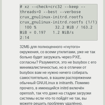
# xz --check=crc32 --keep --
threads=0 --best --verbose 
crux_gnulinux-initrd.rootfs

crux_gnulinux-initrd.rootfs (1/1)

  100 %        32.2 MiB / 163.2 
MiB = 0.197   1.2 MiB/s       
2:14             
32МБ для полноценного «гнутого»
окружения, со всеми утилитами, уже не так
больно будет загружать через PXE,
согласны? Разумеется, это не busybox с его
минималистичностью, но в отличии от
busybox вам не нужно ничего собирать
самостоятельно, в вашем распоряжении
обычный GNU/Linux в initramfs. Помимо
прочего, в имеющийся initrd включён
openssh, так что даже на стадии загрузки
системы если что-то пойдёт не так, вы
можете решить проблему удалённо.