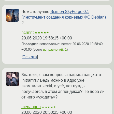
Чем это лучше
Вышел SkyForge 0.1
(Инструмент создания корневых ФС Debian)
?
ncrmnt
★★★★★
20.06.2020 19:58:15 +00:00
Последнее исправление: ncrmnt
20.06.2020 19:58:40
+00:00
(всего
исправлений: 1
)
Ссылка
Знатоки, к вам вопрос: а нафига ваще этот
initramfs? Ведь можно в ядро уже
вкомпилить ext4, и усё, нет нужды,
получается, в этом аппендиксе? Не пора ли
от него «уходить»?
menangen
★★★★★
20.06.2020 20:50:25 +00:00