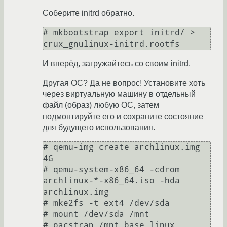
Соберите initrd обратно.
# mkbootstrap export initrd/ > 
crux_gnulinux-initrd.rootfs
И вперёд, загружайтесь со своим initrd.
Другая ОС? Да не вопрос! Установите хоть
через виртуальную машину в отдельный
файл (образ) любую ОС, затем
подмонтируйте его и сохраните состояние
для будущего использования.
# qemu-img create archlinux.img 
4G

# qemu-system-x86_64 -cdrom 
archlinux-*-x86_64.iso -hda 
archlinux.img

# mke2fs -t ext4 /dev/sda

# mount /dev/sda /mnt

# pacstrap /mnt base linux
