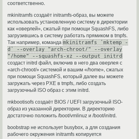
соответственно.
mkinitramfs создаёт initramfs-образ, вы можете
использовать установленную систему в директории
как «оверлей», сжатый при помощи SquashFS, либо
загрузившись в систему работать прямиком в tmpfs.
mkinitramfs `mktemp -
Так например, команда
d` --overlay "arch-chroot/" --overlay
"/home" --squashfs-xz --output initrd
создаст initrd файл, включив в него два оверлея с
«arch-chroot/» системой и вашим «/home», сжатых
при помощи SquashFS, который далее вы можете
загружать через PXE в tmpfs, либо создать
загрузочный ISO образ с этим initrd.
mkbootisofs создаёт BIOS / UEFI загрузочный ISO-
образ из указанной директории. В директорию
достаточно положить /boot/vmlinuz и /boot/initrd.
boobstrap не использует busybox, а для создания
рабочего окружения initramfs копируется