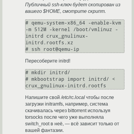
Публичный ssh-ключ будет скопирован из
вашего $HOME, смотрите скрипт.
# qemu-system-x86_64 -enable-kvm 
-m 512M -kernel /boot/vmlinuz -
initrd crux_gnulinux-
initrd.rootfs.xz

# ssh root@qemu-ip
Пересоберите initrd!
# mkdir initrd/

# mkbootstrap import initrd/ < 
crux_gnulinux-initrd.rootfs
Напишите свой
/etc/rc.local
чтобы после
загрузки initramfs, например, система
скачивалась через bittorrent используя
torsocks после чего уже выполняла
switch_root в неё, — всё зависит только от
вашей фантазии.