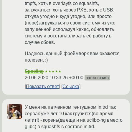
tmpfs, хоть в overlayfs со squashfs,
загружаться хоть через PXE, хоть с USB,
откуда угодно и куда угодно, или просто
(пере)загружаться в свою систему из уже
запущённой используя kexec, обновлять
систему и восстанавливать её работу в
случае сбоев.
Надеюсь данный фреймворк вам окажется
полезен. :)
Spoofing
★★★★★
20.06.2020 10:33:26 +00:00
автор топика
Показать ответ
Ссылка
У меня на патченном гентушном initrd так
сервак уже лет 10 как грузится(во время
летит!) - корень(да еще и на uclibc-ng вместо
glibc) в squashfs в составе initrd.