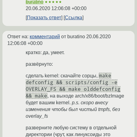
buratino
★★★★★
20.06.2020 12:06:08 +00:00
Показать ответ
Ссылка
Ответ на:
комментарий
от buratino
20.06.2020
12:06:08 +00:00
кратко: да, умеет.
развёрнуто:
make
сделать kernel: скачайте сорцы,
defconfig && scripts/config -e
OVERLAY_FS && make olddefconfig
&& make
, на выходе arch/x86/boot/bzImage
будет вашим kernel.
p.s. скоро внесу
изменения чтобы был чистый tmpfs, без
overlay_fs
разверните любую систему в отдельной
директории (чрут, как линуксоиды это