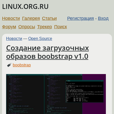
LINUX.ORG.RU
Новости
Галерея
Статьи
Регистрация
-
Вход
Форум
Опросы
Трекер
Поиск
Новости
—
Open Source
Создание загрузочных
образов boobstrap v1.0
boobstrap