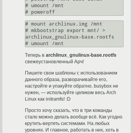
# umount /mnt

# poweroff
# mount archlinux.img /mnt

# mkbootstrap export mnt/ > 
archlinux_gnulinux-base.rootfs

# umount /mnt
Теперь в
archlinux_gnulinux-base.rootfs
свежеустановленный Арч!
Пишите свои шаблоны с использованием
данного образа, разворачивайте его,
настройте и упакуйте обратно. busybox не
нужен, — используйте целиком весь Arch
Linux как initramfs! :D
Просто хочу сказать, что в три команды
стало можно делать вообще всё. Как угодно
крутить-вертеть системами. На любых
уровнях. И главное, работать в них, хоть в