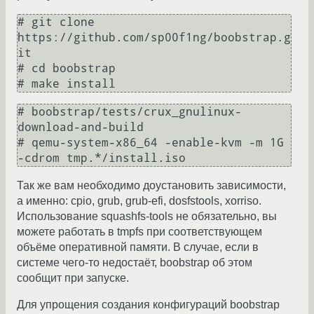
# git clone 
https://github.com/sp00f1ng/boobstrap.g
it

# cd boobstrap

# make install
# boobstrap/tests/crux_gnulinux-
download-and-build

# qemu-system-x86_64 -enable-kvm -m 1G 
-cdrom tmp.*/install.iso
Так же вам необходимо доустановить зависимости,
а именно: cpio, grub, grub-efi, dosfstools, xorriso.
Использование squashfs-tools не обязательно, вы
можете работать в tmpfs при соответствующем
объёме оперативной памяти. В случае, если в
системе чего-то недостаёт, boobstrap об этом
сообщит при запуске.
Для упрощения создания конфигураций boobstrap