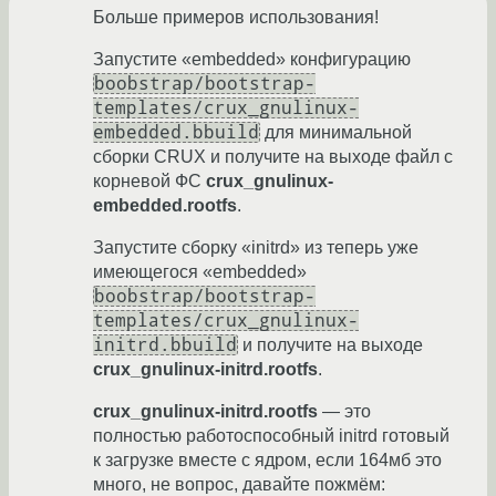
Больше примеров использования!
Запустите «embedded» конфигурацию
boobstrap/bootstrap-
templates/crux_gnulinux-
embedded.bbuild
для минимальной
сборки CRUX и получите на выходе файл с
корневой ФС
crux_gnulinux-
embedded.rootfs
.
Запустите сборку «initrd» из теперь уже
имеющегося «embedded»
boobstrap/bootstrap-
templates/crux_gnulinux-
initrd.bbuild
и получите на выходе
crux_gnulinux-initrd.rootfs
.
crux_gnulinux-initrd.rootfs
— это
полностью работоспособный initrd готовый
к загрузке вместе с ядром, если 164мб это
много, не вопрос, давайте пожмём: