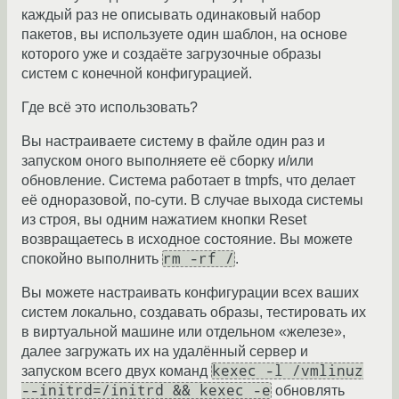
каждый раз не описывать одинаковый набор
пакетов, вы используете один шаблон, на основе
которого уже и создаёте загрузочные образы
систем с конечной конфигурацией.
Где всё это использовать?
Вы настраиваете систему в файле один раз и
запуском оного выполняете её сборку и/или
обновление. Система работает в tmpfs, что делает
её одноразовой, по-сути. В случае выхода системы
из строя, вы одним нажатием кнопки Reset
возвращаетесь в исходное состояние. Вы можете
rm -rf /
спокойно выполнить
.
Вы можете настраивать конфигурации всех ваших
систем локально, создавать образы, тестировать их
в виртуальной машине или отдельном «железе»,
далее загружать их на удалённый сервер и
kexec -l /vmlinuz
запуском всего двух команд
--initrd=/initrd && kexec -e
обновлять