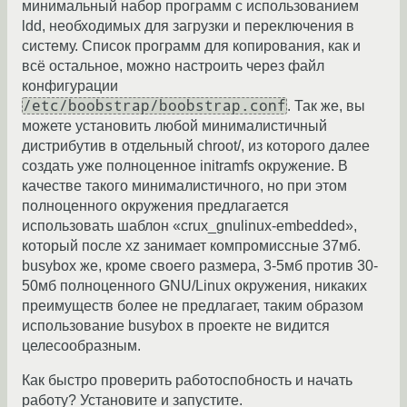
минимальный набор программ с использованием
ldd, необходимых для загрузки и переключения в
систему. Список программ для копирования, как и
всё остальное, можно настроить через файл
конфигурации
/etc/boobstrap/boobstrap.conf
. Так же, вы
можете установить любой минималистичный
дистрибутив в отдельный chroot/, из которого далее
создать уже полноценное initramfs окружение. В
качестве такого минималистичного, но при этом
полноценного окружения предлагается
использовать шаблон «crux_gnulinux-embedded»,
который после xz занимает компромиссные 37мб.
busybox же, кроме своего размера, 3-5мб против 30-
50мб полноценного GNU/Linux окружения, никаких
преимуществ более не предлагает, таким образом
использование busybox в проекте не видится
целесообразным.
Как быстро проверить работоспобность и начать
работу? Установите и запустите.