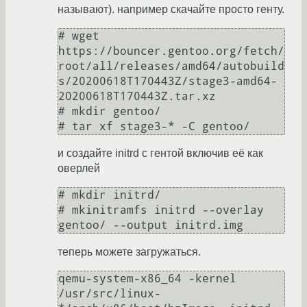
называют). например скачайте просто генту.
# wget 
https://bouncer.gentoo.org/fetch/
root/all/releases/amd64/autobuild
s/20200618T170443Z/stage3-amd64-
20200618T170443Z.tar.xz

# mkdir gentoo/

# tar xf stage3-* -C gentoo/
и создайте initrd с гентой включив её как
оверлей
# mkdir initrd/

# mkinitramfs initrd --overlay 
gentoo/ --output initrd.img
теперь можете загружаться.
qemu-system-x86_64 -kernel 
/usr/src/linux-