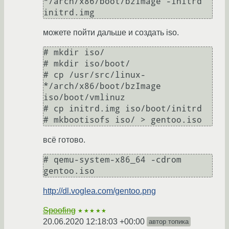
*/arch/x86/boot/bzImage -initrd 
initrd.img
можете пойти дальше и создать iso.
# mkdir iso/

# mkdir iso/boot/

# cp /usr/src/linux-
*/arch/x86/boot/bzImage 
iso/boot/vmlinuz

# cp initrd.img iso/boot/initrd

# mkbootisofs iso/ > gentoo.iso
всё готово.
# qemu-system-x86_64 -cdrom 
gentoo.iso
http://dl.voglea.com/gentoo.png
Spoofing
★★★★★
20.06.2020 12:18:03 +00:00
автор топика