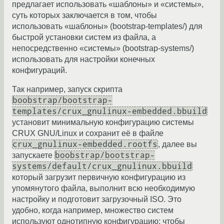
предлагает использовать «шаблоны» и «системы»,
суть которых заключается в том, чтобы
использовать «шаблоны» (bootstrap-templates/) для
быстрой установки систем из файла, а
непосредственно «системы» (bootstrap-systems/)
использовать для настройки конечных
конфигураций.
Так например, запуск скрипта
boobstrap/bootstrap-
templates/crux_gnulinux-embedded.bbuild
установит минимальную конфигурацию системы
CRUX GNU/Linux и сохранит её в файле
crux_gnulinux-embedded.rootfs
, далее вы
boobstrap/bootstrap-
запускаете
systems/default/crux_gnulinux.bbuild
который загрузит первичную конфигурацию из
упомянутого файла, выполнит всю необходимую
настройку и подготовит загрузочный ISO. Это
удобно, когда например, множество систем
используют однотипную конфигурацию: чтобы