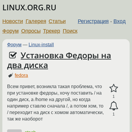
LINUX.ORG.RU
Новости
Галерея
Статьи
Регистрация
-
Вход
Форум
Опросы
Трекер
Поиск
Форум
—
Linux-install
Установка Федоры на
два диска
fedora
Всем привет, возникла такая проблема, что
при установке федоры, хочу поставить / на
1
один диск, а /home на другой, но когда
например ставлю сначала /, а потом хом, то
/ переходит на диск с хомом автоматически,
1
так же наоборот