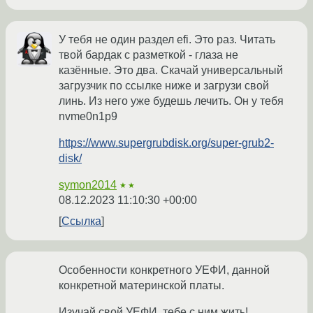
У тебя не один раздел efi. Это раз. Читать
твой бардак с разметкой - глаза не
казённые. Это два. Скачай универсальный
загрузчик по ссылке ниже и загрузи свой
линь. Из него уже будешь лечить. Он у тебя
nvme0n1p9
https://www.supergrubdisk.org/super-grub2-
disk/
symon2014
★★
08.12.2023 11:10:30 +00:00
Ссылка
Особенности конкретного УЕФИ, данной
конкретной материнской платы.
Изучай свой УЕФИ, тебе с ним жить!