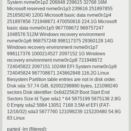
System nvme0n1p2 206848 239615 32768 16M
Microsoft reserved nvme0n1p3 239616 251897855
251658240 120G Microsoft basic data nvme0n1p4
251897856 721948671 470050816 224.1G Microsoft
basic data nvme0n1p5 967708672 968757247
1048576 512M Windows recovery environment
nvme0n1p6 968757248 998117375 29360128 14G
Windows recovery environment nvme0n1p7
998117376 1000214527 2097152 1G Windows
recovery environment nvme0n1p8 721948672
724045822 2097151 1024M EFI System nvme0n1p9
724045824 967708671 243662848 116.2G Linux
filesystem Partition table entries are not in disk order.
Disk sda: 57.74 GiB, 62002298880 bytes, 121098240
sectors Disk identifier: 0x6d22562f Boot Start End
Sectors Size Id Type sda1 * 64 5875199 5875136 2.8G
0 Empty sda2 5884 13051 7168 3.5M ef EFI (FAT-
12/16/32) sda3 5877760 121098239 115220480 54.9G
83 Linux
parted -lm (filtered):