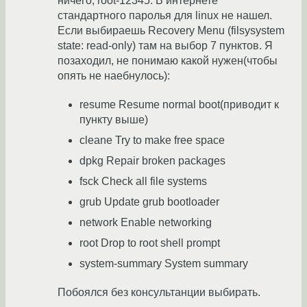
ничего, root-12345. В интернете
стандартного паролья для linux не нашел.
Если выбираешь Recovery Menu (filsysystem
state: read-only) там на выбор 7 пунктов. Я
позаходил, не понимаю какой нужен(чтобы
опять не наебнулось):
resume Resume normal boot(приводит к
пункту выше)
cleane Try to make free space
dpkg Repair broken packages
fsck Check all file systems
grub Update grub bootloader
network Enable networking
root Drop to root shell prompt
system-summary System summary
Побоялся без консультанции выбирать.