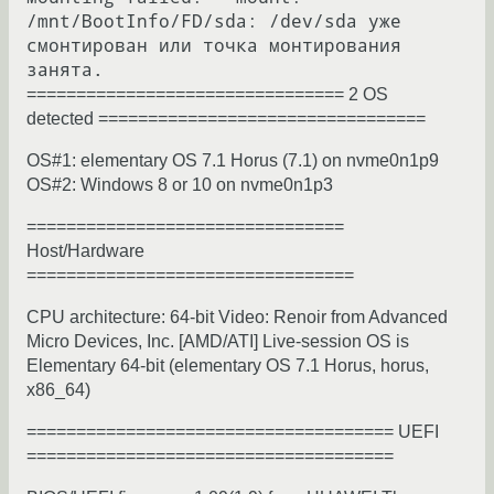
/mnt/BootInfo/FD/sda: /dev/sda уже 
смонтирован или точка монтирования 
================================ 2 OS
detected =================================
OS#1: elementary OS 7.1 Horus (7.1) on nvme0n1p9
OS#2: Windows 8 or 10 on nvme0n1p3
================================
Host/Hardware
=================================
CPU architecture: 64-bit Video: Renoir from Advanced
Micro Devices, Inc. [AMD/ATI] Live-session OS is
Elementary 64-bit (elementary OS 7.1 Horus, horus,
x86_64)
===================================== UEFI
=====================================