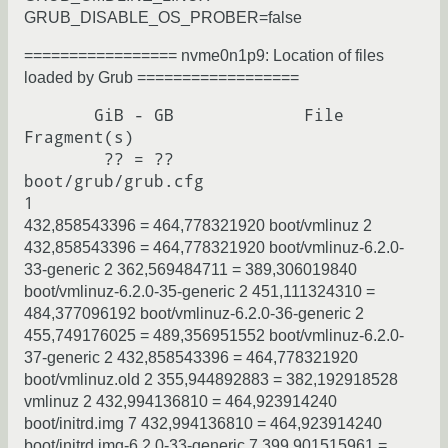
GRUB_DISABLE_OS_PROBER=false
================= nvme0n1p9: Location of files
loaded by Grub ==================
       GiB - GB             File                                 
Fragment(s)

        ?? = ??             
boot/grub/grub.cfg                             
432,858543396 = 464,778321920 boot/vmlinuz 2
432,858543396 = 464,778321920 boot/vmlinuz-6.2.0-
33-generic 2 362,569484711 = 389,306019840
boot/vmlinuz-6.2.0-35-generic 2 451,111324310 =
484,377096192 boot/vmlinuz-6.2.0-36-generic 2
455,749176025 = 489,356951552 boot/vmlinuz-6.2.0-
37-generic 2 432,858543396 = 464,778321920
boot/vmlinuz.old 2 355,944892883 = 382,192918528
vmlinuz 2 432,994136810 = 464,923914240
boot/initrd.img 7 432,994136810 = 464,923914240
boot/initrd.img-6.2.0-33-generic 7 399,901515961 =