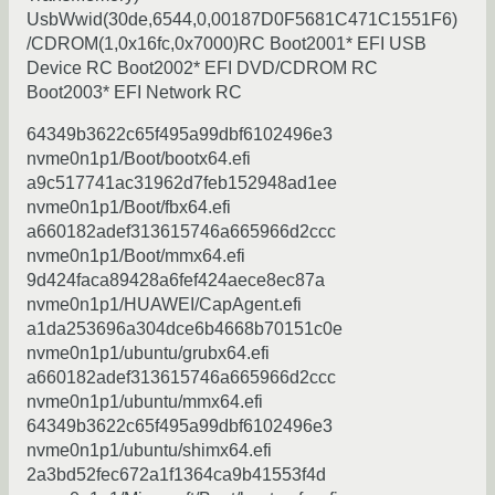
UsbWwid(30de,6544,0,00187D0F5681C471C1551F6)
/CDROM(1,0x16fc,0x7000)RC Boot2001* EFI USB
Device RC Boot2002* EFI DVD/CDROM RC
Boot2003* EFI Network RC
64349b3622c65f495a99dbf6102496e3
nvme0n1p1/Boot/bootx64.efi
a9c517741ac31962d7feb152948ad1ee
nvme0n1p1/Boot/fbx64.efi
a660182adef313615746a665966d2ccc
nvme0n1p1/Boot/mmx64.efi
9d424faca89428a6fef424aece8ec87a
nvme0n1p1/HUAWEI/CapAgent.efi
a1da253696a304dce6b4668b70151c0e
nvme0n1p1/ubuntu/grubx64.efi
a660182adef313615746a665966d2ccc
nvme0n1p1/ubuntu/mmx64.efi
64349b3622c65f495a99dbf6102496e3
nvme0n1p1/ubuntu/shimx64.efi
2a3bd52fec672a1f1364ca9b41553f4d