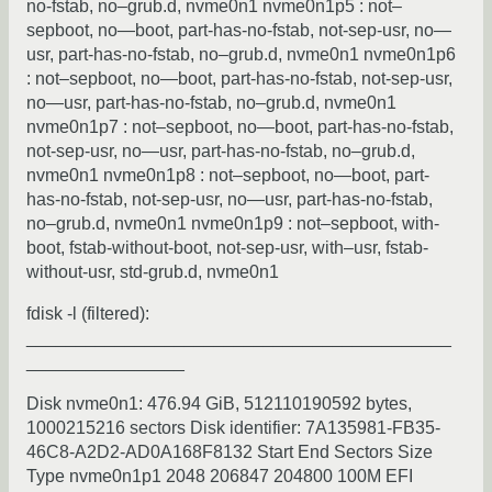
no-fstab, no–grub.d, nvme0n1 nvme0n1p5 : not–
sepboot, no—boot, part-has-no-fstab, not-sep-usr, no—
usr, part-has-no-fstab, no–grub.d, nvme0n1 nvme0n1p6
: not–sepboot, no—boot, part-has-no-fstab, not-sep-usr,
no—usr, part-has-no-fstab, no–grub.d, nvme0n1
nvme0n1p7 : not–sepboot, no—boot, part-has-no-fstab,
not-sep-usr, no—usr, part-has-no-fstab, no–grub.d,
nvme0n1 nvme0n1p8 : not–sepboot, no—boot, part-
has-no-fstab, not-sep-usr, no—usr, part-has-no-fstab,
no–grub.d, nvme0n1 nvme0n1p9 : not–sepboot, with-
boot, fstab-without-boot, not-sep-usr, with–usr, fstab-
without-usr, std-grub.d, nvme0n1
fdisk -l (filtered):
___________________________________________
________________
Disk nvme0n1: 476.94 GiB, 512110190592 bytes,
1000215216 sectors Disk identifier: 7A135981-FB35-
46C8-A2D2-AD0A168F8132 Start End Sectors Size
Type nvme0n1p1 2048 206847 204800 100M EFI