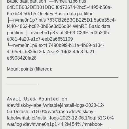
Basic data partition ├─nvme0n1p6 ntfs
04DEB032DEB01DBC f0d73674-2bc5-4495-b50a-
6b7b44f50cb5 Onekey Basic data partition
├─nvme0n1p7 ntfs 763CB26B3CB225D1 5a0e35c4-
f440-4862-bc82-3b86e3d06d84 WinRE Basic data
partition ├─nvme0n1p8 vfat 3F63-C39E ed3b30f5-
e081-4a20-a1c7-eeb2a6651109
└─nvme0n1p9 ext4 7490b9f9-b11a-4b69-b134-
4165ebcb826d 20a7eae2-14d2-49c3-9a21-
e6908420fa28
Mount points (filtered):
___________________________________________
____________
/dev/disk/by-label/writable[/install-logs-2023-12-
06.1/crash] 51G 0% /var/crash /dev/disk/by-
label/writable[/install-logs-2023-12-06.1/log] 51G 0%
/var/log /dev/nvme0n1p1 44.2M 54% /mnt/boot-