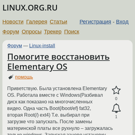
LINUX.ORG.RU
Новости
Галерея
Статьи
Регистрация
-
Вход
Форум
Опросы
Трекер
Поиск
Форум
—
Linux-install
Помогите восстановить
Elementary OS
помощь
Приветствую. Была установлена Elementary
OS. Работала вместе с Windows(Разбивал
0
диск как показано на многочисленных
видео. Одна часть Boot{/boot/ef} fat32,
вторая Root(/) ext4) Т.е. выбирал при
1
загрузке что запускать. После замены
материнской платы все рухнуло – загружалась
только windows. Запускал заново установку