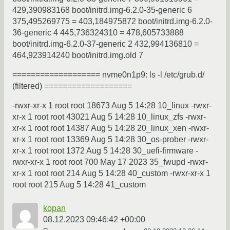
429,390983168 boot/initrd.img-6.2.0-35-generic 6
375,495269775 = 403,184975872 boot/initrd.img-6.2.0-
36-generic 4 445,736324310 = 478,605733888
boot/initrd.img-6.2.0-37-generic 2 432,994136810 =
464,923914240 boot/initrd.img.old 7
=================== nvme0n1p9: ls -l /etc/grub.d/
(filtered) ===================
-rwxr-xr-x 1 root root 18673 Aug 5 14:28 10_linux -rwxr-
xr-x 1 root root 43021 Aug 5 14:28 10_linux_zfs -rwxr-
xr-x 1 root root 14387 Aug 5 14:28 20_linux_xen -rwxr-
xr-x 1 root root 13369 Aug 5 14:28 30_os-prober -rwxr-
xr-x 1 root root 1372 Aug 5 14:28 30_uefi-firmware -
rwxr-xr-x 1 root root 700 May 17 2023 35_fwupd -rwxr-
xr-x 1 root root 214 Aug 5 14:28 40_custom -rwxr-xr-x 1
root root 215 Aug 5 14:28 41_custom
kopan
08.12.2023 09:46:42 +00:00