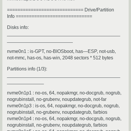
============================= Drive/Partition
Info =============================
Disks info:
___________________________________________
_________________________
nvme0n1 : is-GPT, no-BIOSboot, has—ESP, not-usb,
not-mmc, has-os, has-win, 2048 sectors * 512 bytes
Partitions info (1/3):
___________________________________________
______________
nvme0n1p1 : no-os, 64, nopakmgr, no-docgrub, nogrub,
nogrubinstall, no-grubenv, noupdategrub, not-far
nvme0n1p3 : is-os, 64, nopakmgr, no-docgrub, nogrub,
nogrubinstall, no-grubenv, noupdategrub, farbios
nvme0n1p4 : no-os, 64, nopakmgr, no-docgrub, nogrub,
nogrubinstall, no-grubenv, noupdategrub, farbios