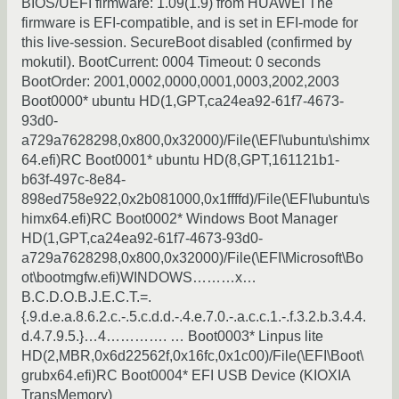
BIOS/UEFI firmware: 1.09(1.9) from HUAWEI The
firmware is EFI-compatible, and is set in EFI-mode for
this live-session. SecureBoot disabled (confirmed by
mokutil). BootCurrent: 0004 Timeout: 0 seconds
BootOrder: 2001,0002,0000,0001,0003,2002,2003
Boot0000* ubuntu HD(1,GPT,ca24ea92-61f7-4673-
93d0-
a729a7628298,0x800,0x32000)/File(\EFI\ubuntu\shimx
64.efi)RC Boot0001* ubuntu HD(8,GPT,161121b1-
b63f-497c-8e84-
898ed758e922,0x2b081000,0x1ffffd)/File(\EFI\ubuntu\s
himx64.efi)RC Boot0002* Windows Boot Manager
HD(1,GPT,ca24ea92-61f7-4673-93d0-
a729a7628298,0x800,0x32000)/File(\EFI\Microsoft\Bo
ot\bootmgfw.efi)WINDOWS………x…
B.C.D.O.B.J.E.C.T.=.
{.9.d.e.a.8.6.2.c.-.5.c.d.d.-.4.e.7.0.-.a.c.c.1.-.f.3.2.b.3.4.4.
d.4.7.9.5.}…4…………. … Boot0003* Linpus lite
HD(2,MBR,0x6d22562f,0x16fc,0x1c00)/File(\EFI\Boot\
grubx64.efi)RC Boot0004* EFI USB Device (KIOXIA
TransMemory)