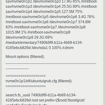
sav/nvme0n1p1 /dev/nvme0n1p3 17.9G 85% /mnt/boot-
sav/nvme0n1p3 /dev/nvme0n1p4 25.5G 89% /mnt/boot-
sav/nvme0n1p4 /dev/nvme0n1p5 127.5M 75%
/mnt/boot-sav/nvme0n1p5 /dev/nvme0n1p6 3.4G 76%
/mnt/boot-sav/nvme0n1p6 /dev/nvme0n1p7 374.6M
63% /mnt/boot-sav/nvme0n1p7 /dev/nvme0n1p8
1015.9M 1% /mnt/boot-sav/nvme0n1p8
/dev/nvme0n1p9 29.3G 69%
/media/elementary/7490b9f9-b11a-4b69-b134-
4165ebcb826d /dev/sda1 0 100% /cdrom
Mount options (filtered):
___________________________________________
___________
===================
nvme0n1p1/efi/ubuntu/grub.cfg (filtered)
===================
search.fs_uuid 7490b9f9-b11a-4b69-b134-
4165ebcb826d root set prefix=($root)‘/boot/grub’