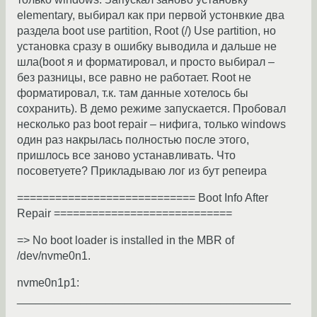
elementary, выбирал как при первой устонвкие два
раздела boot use partition, Root (/) Use partition, но
установка сразу в ошибку выводила и дальше не
шла(boot я и форматировал, и просто выбирал –
без разницы, все равно не работает. Root не
форматировал, т.к. там данные хотелось бы
сохранить). В демо режиме запускается. Пробовал
несколько раз boot repair – нифига, только windows
один раз накрылась полностью после этого,
пришлось все заново устанавливать. Что
посоветуете? Прикладываю лог из бут репеира
============================ Boot Info After
Repair ============================
=> No boot loader is installed in the MBR of
/dev/nvme0n1.
nvme0n1p1:
___________________________________________
__________________________