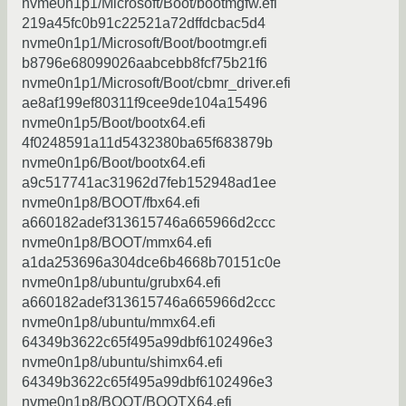
nvme0n1p1/Microsoft/Boot/bootmgfw.efi
219a45fc0b91c22521a72dffdcbac5d4
nvme0n1p1/Microsoft/Boot/bootmgr.efi
b8796e68099026aabcebb8fcf75b21f6
nvme0n1p1/Microsoft/Boot/cbmr_driver.efi
ae8af199ef80311f9cee9de104a15496
nvme0n1p5/Boot/bootx64.efi
4f0248591a11d5432380ba65f683879b
nvme0n1p6/Boot/bootx64.efi
a9c517741ac31962d7feb152948ad1ee
nvme0n1p8/BOOT/fbx64.efi
a660182adef313615746a665966d2ccc
nvme0n1p8/BOOT/mmx64.efi
a1da253696a304dce6b4668b70151c0e
nvme0n1p8/ubuntu/grubx64.efi
a660182adef313615746a665966d2ccc
nvme0n1p8/ubuntu/mmx64.efi
64349b3622c65f495a99dbf6102496e3
nvme0n1p8/ubuntu/shimx64.efi
64349b3622c65f495a99dbf6102496e3
nvme0n1p8/BOOT/BOOTX64.efi