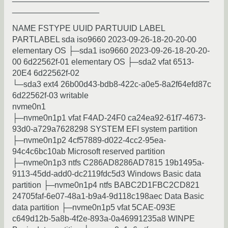
___________________
NAME FSTYPE UUID PARTUUID LABEL
PARTLABEL sda iso9660 2023-09-26-18-20-20-00
elementary OS ├─sda1 iso9660 2023-09-26-18-20-20-
00 6d22562f-01 elementary OS ├─sda2 vfat 6513-
20E4 6d22562f-02
└─sda3 ext4 26b00d43-bdb8-422c-a0e5-8a2f64efd87c
6d22562f-03 writable
nvme0n1
├─nvme0n1p1 vfat F4AD-24F0 ca24ea92-61f7-4673-
93d0-a729a7628298 SYSTEM EFI system partition
├─nvme0n1p2 4cf57889-d022-4cc2-95ea-
94c4c6bc10ab Microsoft reserved partition
├─nvme0n1p3 ntfs C286AD8286AD7815 19b1495a-
9113-45dd-add0-dc2119fdc5d3 Windows Basic data
partition ├─nvme0n1p4 ntfs BABC2D1FBC2CD821
24705faf-6e07-48a1-b9a4-9d118c198aec Data Basic
data partition ├─nvme0n1p5 vfat 5CAE-093E
c649d12b-5a8b-4f2e-893a-0a46991235a8 WINPE