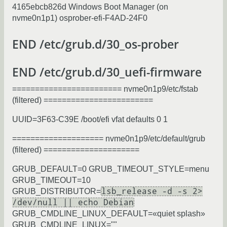
4165ebcb826d Windows Boot Manager (on
nvme0n1p1) osprober-efi-F4AD-24F0
END /etc/grub.d/30_os-prober
END /etc/grub.d/30_uefi-firmware
======================== nvme0n1p9/etc/fstab
(filtered) ========================
UUID=3F63-C39E /boot/efi vfat defaults 0 1
==================== nvme0n1p9/etc/default/grub
(filtered) =====================
GRUB_DEFAULT=0 GRUB_TIMEOUT_STYLE=menu
GRUB_TIMEOUT=10
lsb_release -d -s 2>
GRUB_DISTRIBUTOR=
/dev/null || echo Debian
GRUB_CMDLINE_LINUX_DEFAULT=«quiet splash»
GRUB_CMDLINE_LINUX=""