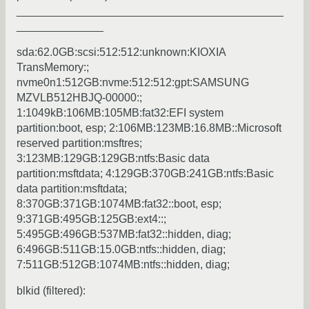
___________________________________________
______________
sda:62.0GB:scsi:512:512:unknown:KIOXIA
TransMemory:;
nvme0n1:512GB:nvme:512:512:gpt:SAMSUNG
MZVLB512HBJQ-00000:;
1:1049kB:106MB:105MB:fat32:EFI system
partition:boot, esp; 2:106MB:123MB:16.8MB::Microsoft
reserved partition:msftres;
3:123MB:129GB:129GB:ntfs:Basic data
partition:msftdata; 4:129GB:370GB:241GB:ntfs:Basic
data partition:msftdata;
8:370GB:371GB:1074MB:fat32::boot, esp;
9:371GB:495GB:125GB:ext4::;
5:495GB:496GB:537MB:fat32::hidden, diag;
6:496GB:511GB:15.0GB:ntfs::hidden, diag;
7:511GB:512GB:1074MB:ntfs::hidden, diag;
blkid (filtered):
___________________________________________