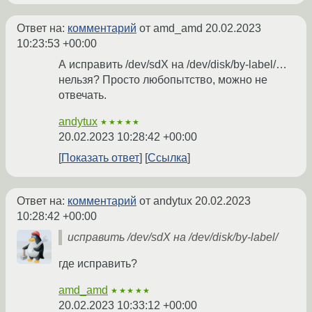
Ответ на:
комментарий
от amd_amd
20.02.2023
10:23:53 +00:00
А исправить /dev/sdX на /dev/disk/by-label/…
нельзя? Просто любопытство, можно не
отвечать.
andytux
★★★★★
20.02.2023 10:28:42 +00:00
Показать ответ
Ссылка
Ответ на:
комментарий
от andytux
20.02.2023
10:28:42 +00:00
исправить /dev/sdX на /dev/disk/by-label/
где исправить?
amd_amd
★★★★★
20.02.2023 10:33:12 +00:00