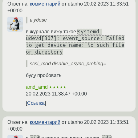
Ответ на:
комментарий
от utanho
20.02.2023 11:33:51
+00:00
в удеве
systemd-
в журнале вижу такое
udevd[307]: event_source: Failed
to get device name: No such file
or directory
scsi_mod.disable_async_probing=
буду пробовать
amd_amd
★★★★★
20.02.2023 11:38:47 +00:00
Ссылка
Ответ на:
комментарий
от utanho
20.02.2023 11:33:51
+00:00