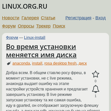
LINUX.ORG.RU
Новости
Галерея
Статьи
Регистрация
-
Вход
Форум
Опросы
Трекер
Поиск
Форум
—
Linux-install
Во время установки
меняется имя диска
anaconda
,
install
,
rosa desktop fresh
,
диск
Добра всем. В общем ставлю росу фреш, в
момент установки, не с live режима,
0
анаконда выдает ошибку на этапе
настройки устройств хранения и предлагает
завершить установку. В live режиме
1
запускаю установку та же самая ошибка,
иду в gparted, он отображает загрузочную флешку
как sda, а диск как sdb, изначально было на оборот.