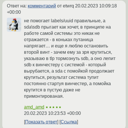
Ответ на:
комментарий
от etwrq
20.02.2023 10:09:18
+00:00
не помогает labels/uuid правильные, а
sda\sdb прыгает как хочет, в принципе на
работе самой системы это никак не
отражается - в коньках путаница
напрягает… и еще я люблю остановить
второй винт - зачем ему за зря крутиться,
указываю в tlp тормознуть sdb, а оно лепит
sdb к винчестеру с системой - который
вырубается, а sda c помойкой продолжает
крутиться, результат система тупит
постоянно стартуя винчестер, а помойка
крутится в пустую даже не
примонтированая.
amd_amd
★★★★★
20.02.2023 10:23:53 +00:00
Показать ответ
Ссылка