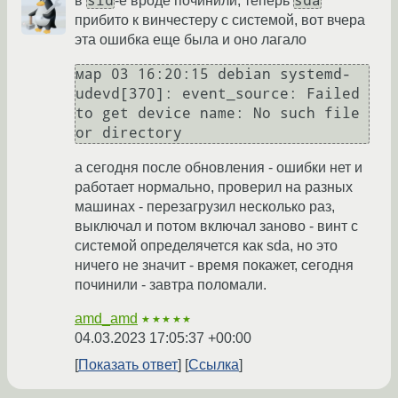
sid
sda
в
-е вроде починили, теперь
прибито к винчестеру с системой, вот вчера
эта ошибка еще была и оно лагало
мар 03 16:20:15 debian systemd-
udevd[370]: event_source: Failed 
to get device name: No such file 
а сегодня после обновления - ошибки нет и
работает нормально, проверил на разных
машинах - перезагрузил несколько раз,
выключал и потом включал заново - винт с
системой определячется как sda, но это
ничего не значит - время покажет, сегодня
починили - завтра поломали.
amd_amd
★★★★★
04.03.2023 17:05:37 +00:00
Показать ответ
Ссылка