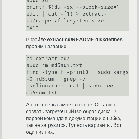
sudo su

printf $(du -sx --block-size=1 
edit | cut -f1) > extract-
cd/casper/filesystem.size

В файле
extract-cd/README.diskdefines
правим название.
cd extract-cd/

sudo rm md5sum.txt 

find -type f -print0 | sudo xargs 
-0 md5sum | grep -v 
isolinux/boot.cat | sudo tee 
А вот теперь самое сложное. Осталось
создать загрузочный iso-образ диска. В
первой команде в документации ошибка,
так не загрузится. Тут есть варианты. Вот
один из них.