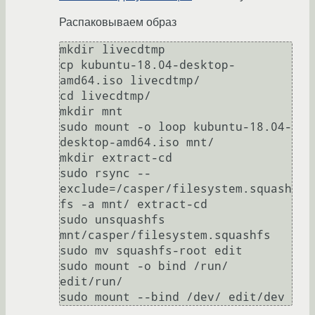
Распаковываем образ
mkdir livecdtmp

cp kubuntu-18.04-desktop-
amd64.iso livecdtmp/

cd livecdtmp/

mkdir mnt

sudo mount -o loop kubuntu-18.04-
desktop-amd64.iso mnt/

mkdir extract-cd

sudo rsync --
exclude=/casper/filesystem.squash
fs -a mnt/ extract-cd

sudo unsquashfs 
mnt/casper/filesystem.squashfs

sudo mv squashfs-root edit

sudo mount -o bind /run/ 
edit/run/
