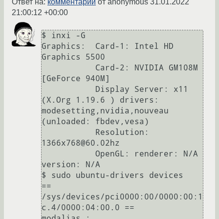
Ответ на:
комментарий
от anonymous
31.01.2022
21:00:12 +00:00
$ inxi -G

Graphics:  Card-1: Intel HD 
Graphics 5500

           Card-2: NVIDIA GM108M 
[GeForce 940M]

           Display Server: x11 
(X.Org 1.19.6 ) drivers: 
modesetting,nvidia,nouveau 
(unloaded: fbdev,vesa)

           Resolution: 
1366x768@60.02hz

           OpenGL: renderer: N/A 
version: N/A

$ sudo ubuntu-drivers devices

== 
/sys/devices/pci0000:00/0000:00:1
c.4/0000:04:00.0 ==

modalias : 