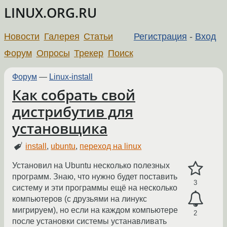
LINUX.ORG.RU
Новости
Галерея
Статьи
Регистрация
-
Вход
Форум
Опросы
Трекер
Поиск
Форум
—
Linux-install
Как собрать свой
дистрибутив для
установщика
install
,
ubuntu
,
переход на linux
Установил на Ubuntu несколько полезных
программ. Знаю, что нужно будет поставить
3
систему и эти программы ещё на несколько
компьютеров (с друзьями на линукс
мигрируем), но если на каждом компьютере
2
после установки системы устанавливать