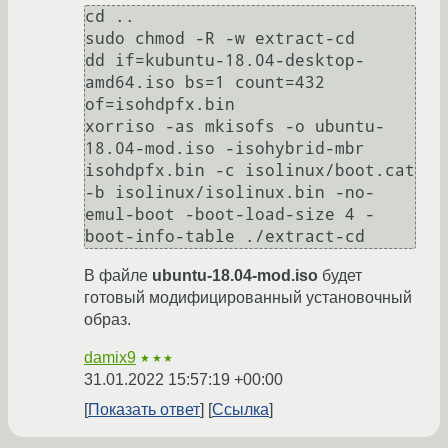
cd ..

sudo chmod -R -w extract-cd

dd if=kubuntu-18.04-desktop-
amd64.iso bs=1 count=432 
of=isohdpfx.bin

xorriso -as mkisofs -o ubuntu-
18.04-mod.iso -isohybrid-mbr 
isohdpfx.bin -c isolinux/boot.cat 
-b isolinux/isolinux.bin -no-
emul-boot -boot-load-size 4 -
В файле
ubuntu-18.04-mod.iso
будет
готовый модифицированный установочный
образ.
damix9
★★★
31.01.2022 15:57:19 +00:00
Показать ответ
Ссылка