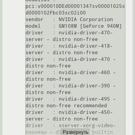
pci:v000010DEd00001347sv00001025s
d0000102Fbc03sc02i00

vendor   : NVIDIA Corporation

model    : GM108M [GeForce 940M]

driver   : nvidia-driver-470-
server - distro non-free

driver   : nvidia-driver-418-
server - distro non-free

driver   : nvidia-driver-470 - 
distro non-free

driver   : nvidia-driver-460 - 
distro non-free

driver   : nvidia-driver-390 - 
distro non-free

driver   : nvidia-driver-495 - 
distro non-free recommended

driver   : nvidia-driver-450-
server - distro non-free

driver   : xserver-xorg-video-
nouveau - distro free builtin

Развернуть