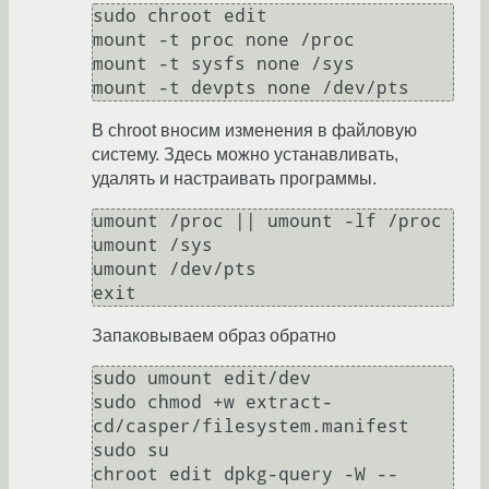
sudo chroot edit

mount -t proc none /proc

mount -t sysfs none /sys

В chroot вносим изменения в файловую
систему. Здесь можно устанавливать,
удалять и настраивать программы.
umount /proc || umount -lf /proc

umount /sys

umount /dev/pts

Запаковываем образ обратно
sudo umount edit/dev

sudo chmod +w extract-
cd/casper/filesystem.manifest

sudo su

chroot edit dpkg-query -W --