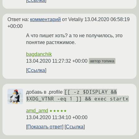
Ссылка
Ответ на:
комментарий
от Vetaliy
13.04.2020 06:58:19
+00:00
А что пишет хоть? а то не получилось, это
понятие растяжимое.
bagdanchik
13.04.2020 11:27:32 +00:00
автор топика
Ссылка
[[ -z $DISPLAY &&
добавь в .profile
$XDG_VTNR -eq 1 ]] && exec startx
amd_amd
★★★★★
13.04.2020 11:34:10 +00:00
Показать ответ
Ссылка