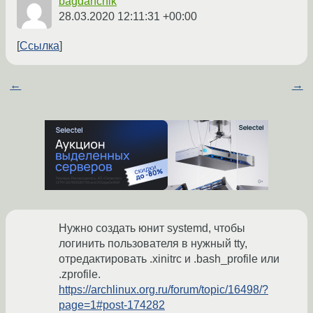
bagdanchik
28.03.2020 12:11:31 +00:00
Ссылка
←
→
Нужно создать юнит systemd, чтобы
логинить пользователя в нужный tty,
отредактировать .xinitrc и .bash_profile или
.zprofile.
https://archlinux.org.ru/forum/topic/16498/?
page=1#post-174282