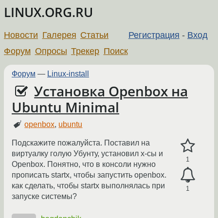
LINUX.ORG.RU
Новости
Галерея
Статьи
Регистрация
-
Вход
Форум
Опросы
Трекер
Поиск
Форум
—
Linux-install
Установка Openbox на
Ubuntu Minimal
openbox
,
ubuntu
Подскажите пожалуйста. Поставил на
виртуалку голую Убунту, установил x-сы и
1
Openbox. Понятно, что в консоли нужно
прописать startx, чтобы запустить openbox.
как сделать, чтобы startx выполнялась при
1
запуске системы?