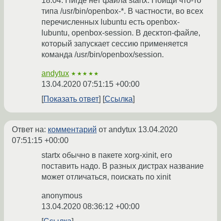
18.04. Нигде нет файла startx. Поищи что-то
типа /usr/bin/openbox-*. В частности, во всех
перечисленных lubuntu есть openbox-
lubuntu, openbox-session. В десктоп-файле,
который запускает сессию применяется
команда /usr/bin/openbox/session.
andytux
★★★★★
13.04.2020 07:51:15 +00:00
Показать ответ
Ссылка
Ответ на:
комментарий
от andytux
13.04.2020
07:51:15 +00:00
startx обычно в пакете xorg-xinit, его
поставить надо. В разных дистрах название
может отличаться, поискать по xinit
anonymous
13.04.2020 08:36:12 +00:00