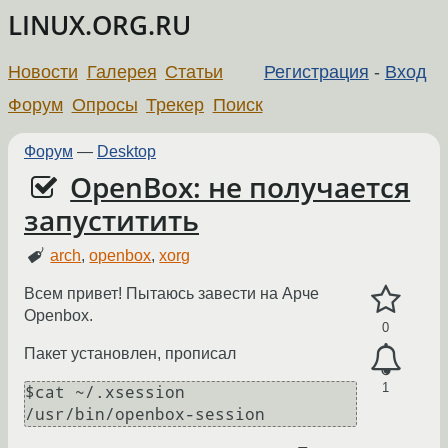
LINUX.ORG.RU
Новости
Галерея
Статьи
Регистрация
-
Вход
Форум
Опросы
Трекер
Поиск
Форум
—
Desktop
OpenBox: не получается
запуститить
arch
,
openbox
,
xorg
Всем привет! Пытаюсь завести на Арче
Openbox.
0
Пакет установлен, прописал
1
$cat ~/.xsession 
