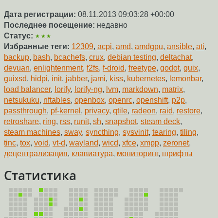
Дата регистрации:
08.11.2013 09:03:28 +00:00
Последнее посещение:
недавно
Статус:
★★★
Избранные теги:
12309
,
acpi
,
amd
,
amdgpu
,
ansible
,
ati
,
backup
,
bash
,
bcachefs
,
crux
,
debian testing
,
deltachat
,
devuan
,
enlightenment
,
f2fs
,
f-droid
,
freetype
,
godot
,
guix
,
guixsd
,
hidpi
,
init
,
jabber
,
jami
,
kiss
,
kubernetes
,
lemonbar
,
load balancer
,
lorify
,
lorify-ng
,
lvm
,
markdown
,
matrix
,
netsukuku
,
nftables
,
openbox
,
openrc
,
openshift
,
p2p
,
passthrough
,
pf-kernel
,
privacy
,
qtile
,
radeon
,
raid
,
restore
,
retroshare
,
ring
,
rss
,
runit
,
sh
,
snapshot
,
steam deck
,
steam machines
,
sway
,
syncthing
,
sysvinit
,
tearing
,
tiling
,
tinc
,
tox
,
void
,
vt-d
,
wayland
,
wicd
,
xfce
,
xmpp
,
zeronet
,
децентрализация
,
клавиатура
,
мониторинг
,
шрифты
Статистика