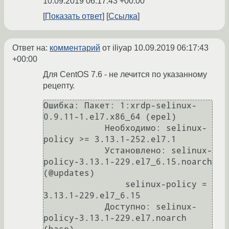
10.09.2019 06:17:43 +00:00
Показать ответ
Ссылка
Ответ на:
комментарий
от iliyap
10.09.2019 06:17:43
+00:00
Для CentOS 7.6 - не лечится по указанному
рецепту.
Ошибка: Пакет: 1:xrdp-selinux-
0.9.11-1.el7.x86_64 (epel)

            Необходимо: selinux-
policy >= 3.13.1-252.el7.1

            Установлено: selinux-
policy-3.13.1-229.el7_6.15.noarch 
(@updates)

                selinux-policy = 
3.13.1-229.el7_6.15

            Доступно: selinux-
policy-3.13.1-229.el7.noarch 