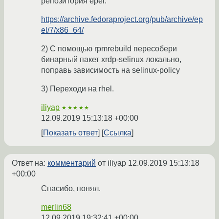
репозитория epel:
https://archive.fedoraproject.org/pub/archive/ep
el/7/x86_64/
2) С помощью rpmrebuild пересобери
бинарный пакет xrdp-selinux локально,
поправь зависимость на selinux-policy
3) Переходи на rhel.
iliyap
★★★★★
12.09.2019 15:13:18 +00:00
Показать ответ
Ссылка
Ответ на:
комментарий
от iliyap
12.09.2019 15:13:18
+00:00
Спасибо, понял.
merlin68
12.09.2019 19:32:41 +00:00