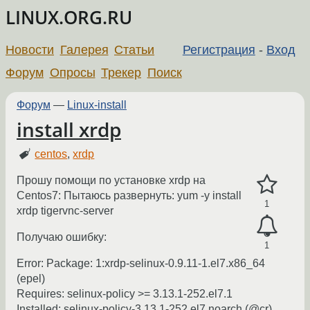
LINUX.ORG.RU
Новости
Галерея
Статьи
Регистрация
-
Вход
Форум
Опросы
Трекер
Поиск
Форум
—
Linux-install
install xrdp
centos
,
xrdp
Прошу помощи по установке xrdp на
Centos7: Пытаюсь развернуть: yum -y install
1
xrdp tigervnc-server
Получаю ошибку:
1
Error: Package: 1:xrdp-selinux-0.9.11-1.el7.x86_64
(epel)
Requires: selinux-policy >= 3.13.1-252.el7.1
Installed: selinux-policy-3.13.1-252.el7.noarch (@cr)