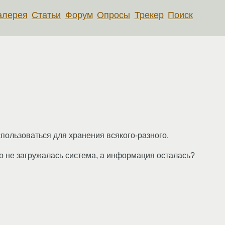
алерея
Статьи
Форум
Опросы
Трекер
Поиск
пользоваться для хранения всякого-разного.
его не загружалась система, а информация осталась?