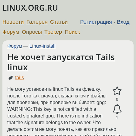
LINUX.ORG.RU
Новости
Галерея
Статьи
Регистрация
-
Вход
Форум
Опросы
Трекер
Поиск
Форум
—
Linux-install
Не хочет запускатся Tails
linux
tails
Не могу установить linux Tails на флешку,
после того как скачал, скачал ключ и файлы
0
для проверки, при проверке выбивает: gpg:
WARNING: This key is not certified with a
trusted signature! gpg: There is no indication
1
that the signature belongs to the owner. Что
делать с этим не могу понять, как его правильно
проверить, штудирую официальный сайт но что-то