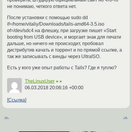
не понимаю, четкого ответа нет.
После установки с помощью sudo dd
if=/home/vitaliy/Downloads/tails-amd64-3.5.iso
of=/dev/sdc4 на флешку, при загрузке пишет «Start
booting from USB device», и моргает знак для печати
дальше, но ничего не происходит, пробовал
дистрибутив качать и торрент и по прямой ссылке, а
так же записывать с винды через UltraISO.
Есть у кого уже опыт работы с Tails? Где я туплю?
TheLinuxUser
★★
06.03.2018 20:06:16 +00:00
Ссылка
←
→