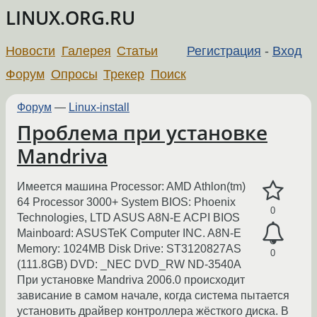
LINUX.ORG.RU
Новости
Галерея
Статьи
Регистрация
-
Вход
Форум
Опросы
Трекер
Поиск
Форум
—
Linux-install
Проблема при установке
Mandriva
Имеется машина Processor: AMD Athlon(tm)
64 Processor 3000+ System BIOS: Phoenix
0
Technologies, LTD ASUS A8N-E ACPI BIOS
Mainboard: ASUSTeK Computer INC. A8N-E
Memory: 1024MB Disk Drive: ST3120827AS
0
(111.8GB) DVD: _NEC DVD_RW ND-3540A
При установке Mandriva 2006.0 происходит
зависание в самом начале, когда система пытается
установить драйвер контроллера жёсткого диска. В