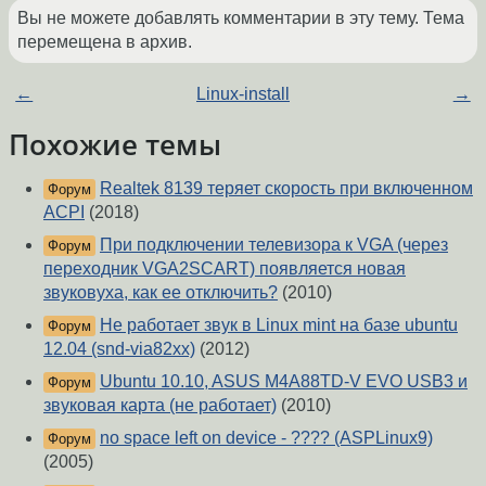
Вы не можете добавлять комментарии в эту тему. Тема
перемещена в архив.
←
Linux-install
→
Похожие темы
Realtek 8139 теряет скорость при включенном
Форум
ACPI
(2018)
При подключении телевизора к VGA (через
Форум
переходник VGA2SCART) появляется новая
звуковуха, как ее отключить?
(2010)
Не работает звук в Linux mint на базе ubuntu
Форум
12.04 (snd-via82xx)
(2012)
Ubuntu 10.10, ASUS M4A88TD-V EVO USB3 и
Форум
звуковая карта (не работает)
(2010)
no space left on device - ???? (ASPLinux9)
Форум
(2005)