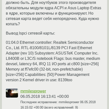
должно быть. Для ноутбуков этого производителя
обязательны модули ядра ACPI и Asus Laptop Extras
в ядре, которые включены и функционируют. Но
сетевая карта ведет себя непорядочно. Куда нужно
копать?
Вывод lspci сетевой карты:
01:04.0 Ethernet controller: Realtek Semiconductor
Co., Ltd. RTL-8100/8101L/8139 PCI Fast Ethernet
Adapter (rev 10) Subsystem: ASUSTeK Computer Inc.
L8400B or L3C/S notebook Flags: bus master, medium
devsel, latency 64, IRQ 11 I/O ports at c800 [size=256]
Memory at ff7efc00 (32-bit, non-prefetchable)
[size=256] Capabilities: [50] Power Management
version 2 Kernel driver in use: 8139too
mrmilesprower
06.05.2018 16:13:41 +00:00
Последнее исправление: mrmilesprower
06.05.2018
16:15:02 +00:00
(всего исправлений: 9)