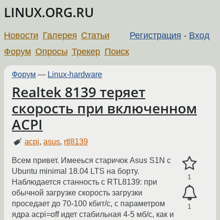
LINUX.ORG.RU
Новости
Галерея
Статьи
Регистрация
-
Вход
Форум
Опросы
Трекер
Поиск
Форум
—
Linux-hardware
Realtek 8139 теряет
скорость при включенном
ACPI
acpi
,
asus
,
rtl8139
Всем привет. Имееься старичок Asus S1N с
Ubuntu minimal 18.04 LTS на борту.
1
Наблюдается станность с RTL8139: при
обычной загрузке скорость загрузки
проседает до 70-100 кбит/с, с параметром
1
ядра acpi=off идет стабильная 4-5 мб/с, как и