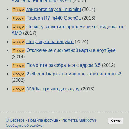
Swift 5 на Elementary OS 5.1
(2020)
заикается звук в linuxmint
(2014)
Форум
Radeon R7 m440 OpenCL
(2016)
Форум
Не могу запустить приложение от видеокарты
Форум
AMD
(2017)
Нету звука на линуксе
(2024)
Форум
Отключение дискретной карты в ноутбуке
Форум
(2014)
Помогите разобраться с ядром 3.5
(2012)
Форум
2 ethernet карты на машине - как настроить?
Форум
(2002)
NVidia. срочно дать лупу.
(2013)
Форум
О Сервере
-
Правила форума
-
Разметка Markdown
Вверх
Сообщить об ошибке