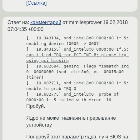
Ссылка
Ответ на:
комментарий
от mrmilesprower
19.02.2018
07:04:35 +00:00
[   19.343134] snd_intel8x0 0000:00:1f.5: 
enabling device (0005 -> 0007)

[   19.343155] snd_intel8x0 0000:00:1f.5: 
can't find IRQ for PCI INT B; please try 
using pci=biosirq
[   19.602694] genirq: Flags mismatch irq 
0. 00000080 (snd_intel8x0) vs. 00015a00 
(timer)

[   19.602711] snd_intel8x0 0000:00:1f.5: 
unable to grab IRQ 0

[   19.602775] snd_intel8x0: probe of 
Пробуй.
Ядро не может назначить прерывание
устройству.
Попробуй этот параметр ядра, ну и BIOS на