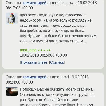
Ответ на:
комментарий
от mrmilesprower
19.02.2018
08:17:03 +00:00
прогресс - недоноут с недожелезом с
недобиосом, на какую только рухлядь не
ставил пингвина - звук везде взлетал
безпроблем, но эта рухлядь не была
ноутбуками - то были блоки с человеческим
железом пускай даже очень старым...
amd_amd
★★★★★
19.02.2018 08:24:08 +00:00
Показать ответ
Ссылка
Ответ на:
комментарий
от amd_amd
19.02.2018
08:24:08 +00:00
Попрошу Вас не обижать моего старичка.
Он очень во многих ситуациях выручал не
раз. Здесь по большей части мои
недоспособности в сфере linux. Не так уж