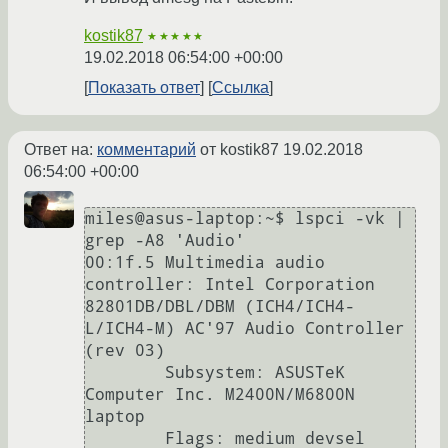
kostik87
★★★★★
19.02.2018 06:54:00 +00:00
Показать ответ
Ссылка
Ответ на:
комментарий
от kostik87
19.02.2018
06:54:00 +00:00
miles@asus-laptop:~$ lspci -vk | 
grep -A8 'Audio'

00:1f.5 Multimedia audio 
controller: Intel Corporation 
82801DB/DBL/DBM (ICH4/ICH4-
L/ICH4-M) AC'97 Audio Controller 
(rev 03)

	Subsystem: ASUSTeK 
Computer Inc. M2400N/M6800N 
laptop

	Flags: medium devsel
