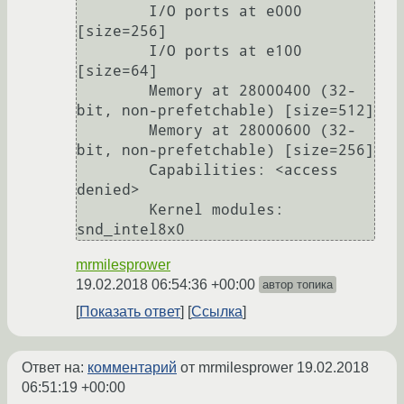
	I/O ports at e000 
[size=256]

	I/O ports at e100 
[size=64]

	Memory at 28000400 (32-
bit, non-prefetchable) [size=512]

	Memory at 28000600 (32-
bit, non-prefetchable) [size=256]

	Capabilities: <access 
denied>

	Kernel modules: 
mrmilesprower
19.02.2018 06:54:36 +00:00
автор топика
Показать ответ
Ссылка
Ответ на:
комментарий
от mrmilesprower
19.02.2018
06:51:19 +00:00