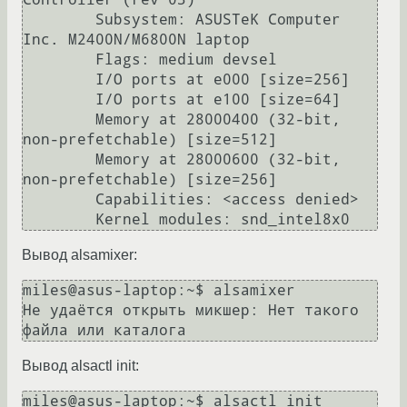
	Subsystem: ASUSTeK Computer 
Inc. M2400N/M6800N laptop

	Flags: medium devsel

	I/O ports at e000 [size=256]

	I/O ports at e100 [size=64]

	Memory at 28000400 (32-bit, 
non-prefetchable) [size=512]

	Memory at 28000600 (32-bit, 
non-prefetchable) [size=256]

	Capabilities: <access denied>

Вывод alsamixer:
miles@asus-laptop:~$ alsamixer

Не удаётся открыть микшер: Нет такого 
Вывод alsactl init:
miles@asus-laptop:~$ alsactl init
