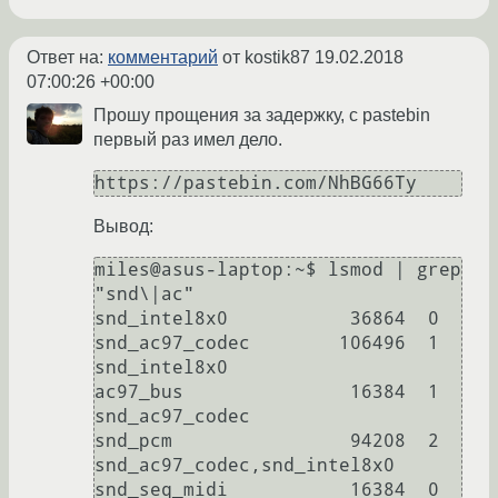
Ответ на:
комментарий
от kostik87
19.02.2018
07:00:26 +00:00
Прошу прощения за задержку, с pastebin
первый раз имел дело.
Вывод:
miles@asus-laptop:~$ lsmod | grep 
"snd\|ac"

snd_intel8x0           36864  0

snd_ac97_codec        106496  1 
snd_intel8x0

ac97_bus               16384  1 
snd_ac97_codec

snd_pcm                94208  2 
snd_ac97_codec,snd_intel8x0

snd_seq_midi           16384  0
