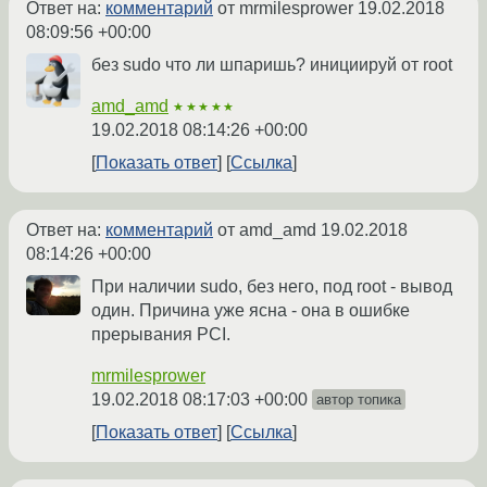
Ответ на:
комментарий
от mrmilesprower
19.02.2018
08:09:56 +00:00
без sudo что ли шпаришь? инициируй от root
amd_amd
★★★★★
19.02.2018 08:14:26 +00:00
Показать ответ
Ссылка
Ответ на:
комментарий
от amd_amd
19.02.2018
08:14:26 +00:00
При наличии sudo, без него, под root - вывод
один. Причина уже ясна - она в ошибке
прерывания PCI.
mrmilesprower
19.02.2018 08:17:03 +00:00
автор топика
Показать ответ
Ссылка