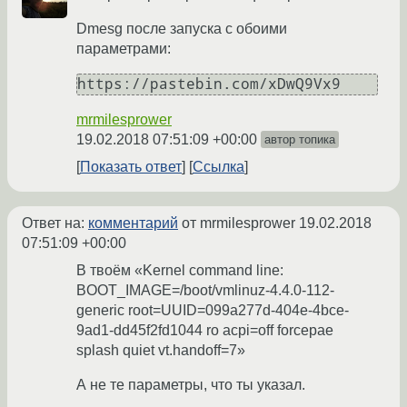
Dmesg после запуска с обоими
параметрами:
mrmilesprower
19.02.2018 07:51:09 +00:00
автор топика
Показать ответ
Ссылка
Ответ на:
комментарий
от mrmilesprower
19.02.2018
07:51:09 +00:00
В твоём «Kernel command line:
BOOT_IMAGE=/boot/vmlinuz-4.4.0-112-
generic root=UUID=099a277d-404e-4bce-
9ad1-dd45f2fd1044 ro acpi=off forcepae
splash quiet vt.handoff=7»
А не те параметры, что ты указал.