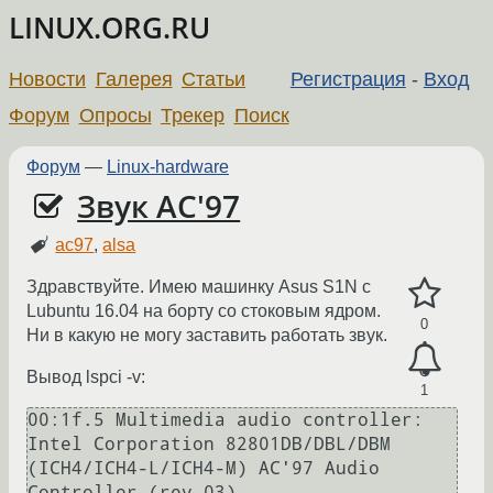
LINUX.ORG.RU
Новости
Галерея
Статьи
Регистрация
-
Вход
Форум
Опросы
Трекер
Поиск
Форум
—
Linux-hardware
Звук AC'97
ac97
,
alsa
Здравствуйте. Имею машинку Asus S1N с
Lubuntu 16.04 на борту со стоковым ядром.
0
Ни в какую не могу заставить работать звук.
Вывод lspci -v:
1
00:1f.5 Multimedia audio controller: 
Intel Corporation 82801DB/DBL/DBM 
(ICH4/ICH4-L/ICH4-M) AC'97 Audio 
Controller (rev 03)
