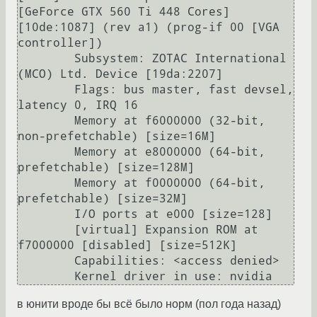
[GeForce GTX 560 Ti 448 Cores] 
[10de:1087] (rev a1) (prog-if 00 [VGA 
controller])

        Subsystem: ZOTAC International 
(MCO) Ltd. Device [19da:2207]

        Flags: bus master, fast devsel, 
latency 0, IRQ 16

        Memory at f6000000 (32-bit, 
non-prefetchable) [size=16M]

        Memory at e8000000 (64-bit, 
prefetchable) [size=128M]

        Memory at f0000000 (64-bit, 
prefetchable) [size=32M]

        I/O ports at e000 [size=128]

        [virtual] Expansion ROM at 
f7000000 [disabled] [size=512K]

        Capabilities: <access denied>

в юнити вроде бы всё было норм (пол года назад)