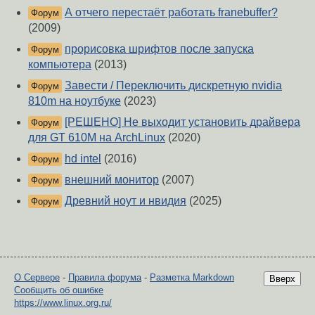
А отчего перестаёт работать franebuffer?
Форум
(2009)
прорисовка шрифтов после запуска
Форум
компьютера
(2013)
Завести / Переключить дискретную nvidia
Форум
810m на ноутбуке
(2023)
[РЕШЕНО] Не выходит установить драйвера
Форум
для GT 610M на ArchLinux
(2020)
hd intel
(2016)
Форум
внешний монитор
(2007)
Форум
Древний ноут и нвидия
(2025)
Форум
О Сервере
-
Правила форума
-
Разметка Markdown
Вверх
Сообщить об ошибке
https://www.linux.org.ru/