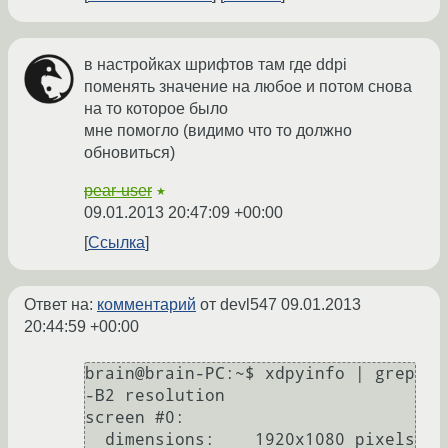
в настройках шрифтов там где ddpi
поменять значение на любое и потом снова
на то которое было
мне помогло (видимо что то должно
обновиться)
pear-user
★
09.01.2013 20:47:09 +00:00
Ссылка
Ответ на:
комментарий
от devl547
09.01.2013
20:44:59 +00:00
brain@brain-PC:~$ xdpyinfo | grep 
-B2 resolution

screen #0:

  dimensions:    1920x1080 pixels 