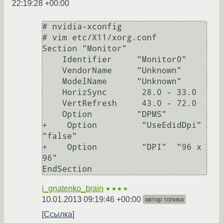
22:19:28 +00:00
# nvidia-xconfig

# vim etc/X11/xorg.conf

Section "Monitor"

    Identifier     "Monitor0"

    VendorName     "Unknown"

    ModelName      "Unknown"

    HorizSync       28.0 - 33.0

    VertRefresh     43.0 - 72.0

    Option         "DPMS"

+    Option         "UseEdidDpi"  
"false"

+    Option         "DPI"  "96 x 
96"

i_gnatenko_brain
★★★★
10.01.2013 09:19:46 +00:00
автор топика
Ссылка