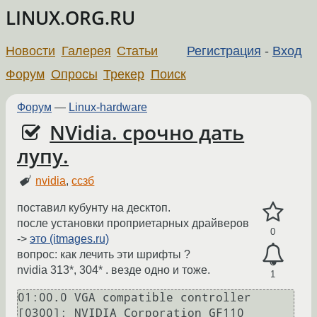
LINUX.ORG.RU
Новости
Галерея
Статьи
Регистрация
-
Вход
Форум
Опросы
Трекер
Поиск
Форум
—
Linux-hardware
NVidia. срочно дать
лупу.
nvidia
,
ссзб
поставил кубунту на десктоп.
после установки проприетарных драйверов
0
->
это (itmages.ru)
вопрос: как лечить эти шрифты ?
nvidia 313*, 304* . везде одно и тоже.
1
01:00.0 VGA compatible controller 
[0300]: NVIDIA Corporation GF110 