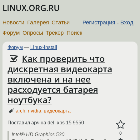
LINUX.ORG.RU
Новости
Галерея
Статьи
Регистрация
-
Вход
Форум
Опросы
Трекер
Поиск
Форум
—
Linux-install
Как проверить что
дискретная видеокарта
включена и на нее
расходуется батарея
ноутбука?
arch
,
nvidia
,
видеокарта
Поставил арч на dell xps 15 9550
0
Intel® HD Graphics 530