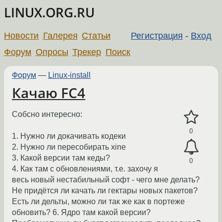
LINUX.ORG.RU
Новости
Галерея
Статьи
Регистрация
-
Вход
Форум
Опросы
Трекер
Поиск
Форум
—
Linux-install
Качаю FC4
Собсно интересно:
0
1. Нужно ли докачивать кодеки
2. Нужно ли пересобирать xine
3. Какой версии там кеды?
0
4. Как там с обновлениями, т.е. захочу я
весь новый нестабильный софт - чего мне делать?
Не придётся ли качать ли гектары новых пакетов?
Есть ли дельты, можно ли так же как в портеже
обновить? 6. Ядро там какой версии?