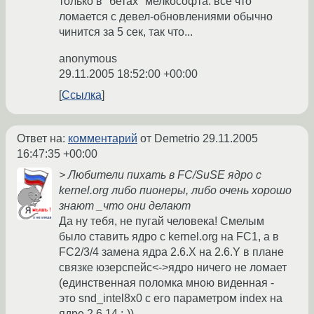
только в "бетах" мелкософта. всё что
ломается с девел-обновлениями обычно
чинится за 5 сек, так что...
anonymous
29.11.2005 18:52:00 +00:00
Ссылка
Ответ на:
комментарий
от Demetrio
29.11.2005
16:47:35 +00:00
> Любители пихать в FC/SuSE ядро с
kernel.org либо пионеры, либо очень хорошо
знают _что они делают
Да ну тебя, не пугай человека! Смелым
было ставить ядро с kernel.org на FC1, а в
FC2/3/4 замена ядра 2.6.X на 2.6.Y в плане
связке юзерспейс<->ядро ничего не ломает
(единственная поломка мною виденная -
это snd_intel8x0 с его параметром index на
ядре 2.6.14 :-))