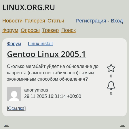
LINUX.ORG.RU
Новости
Галерея
Статьи
Регистрация
-
Вход
Форум
Опросы
Трекер
Поиск
Форум
—
Linux-install
Gentoo Linux 2005.1
Сколько мегабайт уйдёт на обновление до
каррента (самого нестабильного) самым
0
экономичным способом обновления?
anonymous
0
29.11.2005 16:31:14 +00:00
Ссылка
←
→