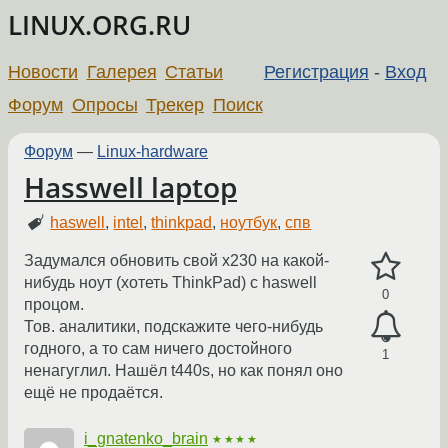
LINUX.ORG.RU
Новости
Галерея
Статьи
Регистрация
-
Вход
Форум
Опросы
Трекер
Поиск
Форум
—
Linux-hardware
Hasswell laptop
haswell
,
intel
,
thinkpad
,
ноутбук
,
спв
Задумался обновить свой x230 на какой-
нибудь ноут (хотеть ThinkPad) с haswell
0
процом.
Тов. аналитики, подскажите чего-нибудь
годного, а то сам ничего достойного
1
ненагуглил. Нашёл t440s, но как понял оно
ещё не продаётся.
i_gnatenko_brain
★★★★