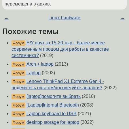
перемещена в архив.
←
Linux-hardware
→
Похожие темы
Б/У ноут за 15-20 тыр с более-менее
Форум
современным процом для работы в качестве
системника?
(2019)
Arch + laptop
(2013)
Форум
Laptop
(2003)
Форум
Lenovo ThinkPad X1 Extreme Gen 4 -
Форум
поделитесь опытом/посоветуйте аналоги?
(2022)
[laptop]помогите выбрать
(2010)
Форум
[Laptop]Internal Bluetooth
(2008)
Форум
Laptop keyboard to USB
(2021)
Форум
desktop storage for laptop
(2022)
Форум