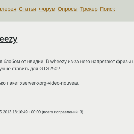
алерея
Статьи
Форум
Опросы
Трекер
Поиск
eezy
 блобом от нвидии. В wheezy из-за него напрягают фризы ш
 лучше ставить для GTS250?
ко пакет xserver-xorg-video-nouveau
5.2013 18:16:49 +00:00
(всего исправлений: 3)