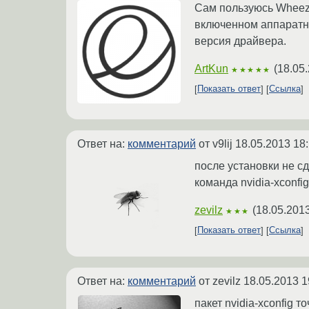
Сам пользуюсь Wheez
включенном аппаратно
версия драйвера.
ArtKun
(
18.05.
★★★★★
Показать ответ
Ссылка
Ответ на:
комментарий
от v9lij
18.05.2013 18
после установки не сд
команда nvidia-xconfi
zevilz
(
18.05.2013
★★★
Показать ответ
Ссылка
Ответ на:
комментарий
от zevilz
18.05.2013 1
пакет nvidia-xconfig 