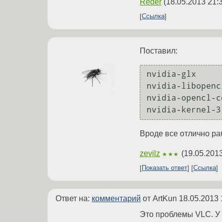
Reder
(
18.05.2013 21:
Ссылка
Поставил:
nvidia-glx

nvidia-libopencl
nvidia-opencl-c
nvidia-kernel-3
Вроде все отлично ра
zevilz
(
19.05.2013
★★★
Показать ответ
Ссылка
Ответ на:
комментарий
от ArtKun
18.05.2013 
Это проблемы VLC. У 