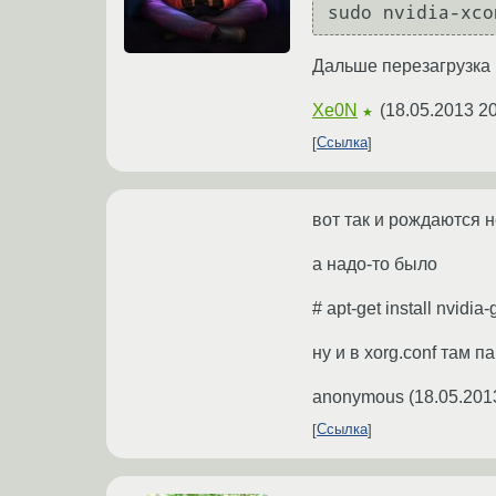
sudo nvidia-xco
Дальше перезагрузка 
Xe0N
(
18.05.2013 20
★
Ссылка
вот так и рождаются н
а надо-то было
# apt-get install nvidia-
ну и в xorg.conf там п
anonymous
(
18.05.201
Ссылка