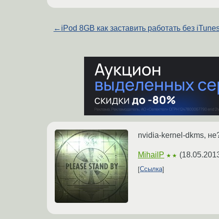
←
iPod 8GB как заставить работать без iTune
nvidia-kernel-dkms, не
MihailP
(
18.05.201
★★
Ссылка