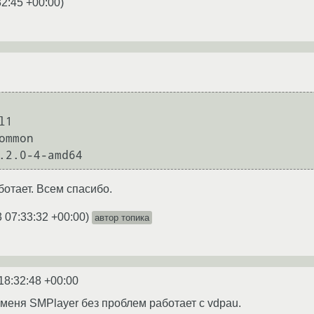
32:45 +00:00
)
1

ommon

.2.0-4-amd64
ботает. Всем спасибо.
 07:33:32 +00:00
)
автор топика
18:32:48 +00:00
меня SMPlayer без проблем работает с vdpau.