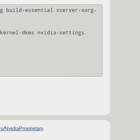
g build-essential xserver-xorg-
kernel-dkms nvidia-settings 
/ru/NvidiaProprietary