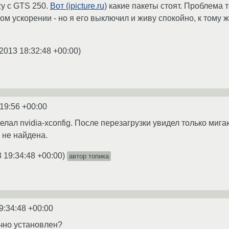
y с GTS 250.
Вот (ipicture.ru)
какие пакеты стоят. Проблема т
м ускорении - но я его выключил и живу спокойно, к тому 
2013 18:32:48 +00:00
)
:19:56 +00:00
елал nvidia-xconfig. После перезагрузки увидел только ми
g не найдена.
 19:34:48 +00:00
)
автор топика
9:34:48 +00:00
точно установлен?