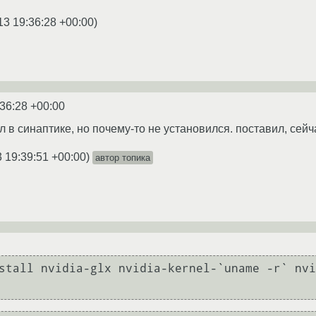
13 19:36:28 +00:00
)
:36:28 +00:00
л в синаптике, но почему-то не установился. поставил, сей
 19:39:51 +00:00
)
автор топика
stall nvidia-glx nvidia-kernel-`uname -r` nvi