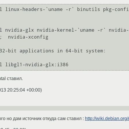
l linux-headers-`uname -r` binutils pkg-confi
l nvidia-glx nvidia-kernel-`uname -r` nvidia-
;  nvidia-xconfig

32-bit applications in 64-bit system:

tal ставил.
013 20:25:04 +00:00
)
о но дам источник откуда сам ставил :
http://wiki.debian.org