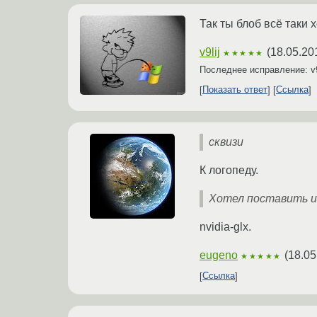
Так ты блоб всё таки х
v9lij
(
18.05.20
★★★★★
Последнее исправление: v9
Показать ответ
Ссылка
сквизи
К логопеду.
Хотел поставить из
nvidia-glx.
eugeno
(
18.05
★★★★★
Ссылка