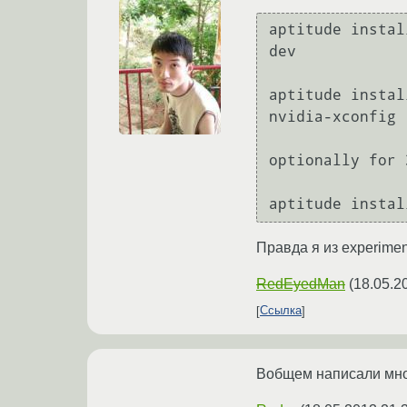
aptitude instal
dev

aptitude instal
nvidia-xconfig 
optionally for 
Правда я из experimen
RedEyedMan
(
18.05.2
Ссылка
Вобщем написали мног