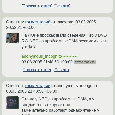
Показать ответ
Ссылка
Ответ на:
комментарий
от madworm
03.03.2005
20:52:21 +00:00
На ЛОРе проскакивали сведения, что у DVD
RW NEC'ов проблемы с DMA режимами, как
у тебя?
anonymous_incognito
★★★★★
03.03.2005 21:48:50 +00:00
автор топика
Показать ответ
Ссылка
Ответ на:
комментарий
от anonymous_incognito
03.03.2005 21:48:50 +00:00
Это не у NEC'ов проблемы с DMA, а у
виндов, т.к. в линуксе они
замечательно работают, однако чтение у