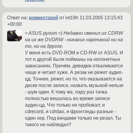
Ответ на:
комментарий
от int19h
11.03.2005 13:15:43
+00:00
> ASUS рулит =) Недавно сменил их CDRW
на их же DVDRW - никаких нареканий ни на
то, ни на другое.
У меня есть DVD-ROM и CD-RW от ASUS. И
тот и другой были пойманы на непонятных
зависаниях. Причём, дивидюк отваливается
чаще и читает хуже. А резак не режет аудио-
цд. Точнее, режет, но то, что оказывается на
диске после записи, назвать музыкой нельзя
- шум один. К тому же, пару раз тачка
полностью вешалась во время записи
аудио-цд. Что только не пробовал: и
cdrecord, и cdrdao, и фронтэнды разные -
один хер. Под виндами только не резал. Ты
такого не наблюдал?