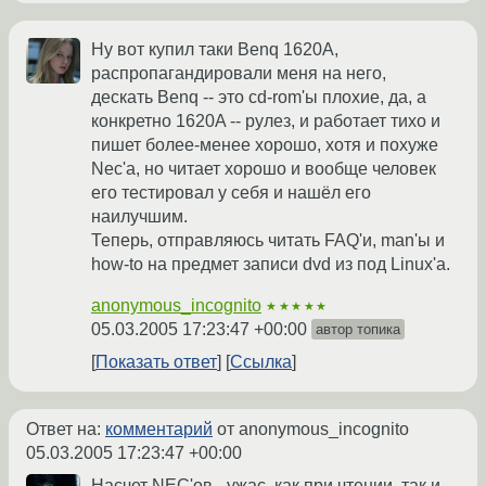
Ну вот купил таки Benq 1620A,
распропагандировали меня на него,
дескать Benq -- это cd-rom'ы плохие, да, а
конкретно 1620A -- рулез, и работает тихо и
пишет более-менее хорошо, хотя и похуже
Nec'а, но читает хорошо и вообще человек
его тестировал у себя и нашёл его
наилучшим.
Теперь, отправляюсь читать FAQ'и, man'ы и
how-to на предмет записи dvd из под Linux'а.
anonymous_incognito
★★★★★
05.03.2005 17:23:47 +00:00
автор топика
Показать ответ
Ссылка
Ответ на:
комментарий
от anonymous_incognito
05.03.2005 17:23:47 +00:00
Насчет NEC'ов - ужас, как при чтении, так и