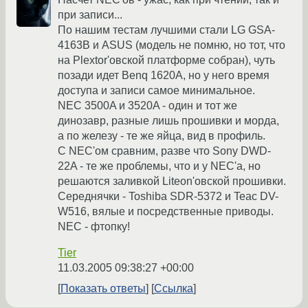
при записи...
По нашим тестам лучшими стали LG GSA-
4163B и ASUS (модель не помню, но тот, что
на Plextor'овской платформе собран), чуть
позади идет Benq 1620A, но у него время
доступа и записи самое минимальное.
NEC 3500A и 3520A - один и тот же
динозавр, разные лишь прошивки и морда,
а по железу - те же яйца, вид в профиль.
С NEC'ом сравним, разве что Sony DWD-
22A - те же проблемы, что и у NEC'a, но
решаются заливкой Liteon'овской прошивки.
Середнячки - Toshiba SDR-5372 и Teac DV-
W516, вялые и посредственные приводы.
NEC - фтопку!
Tier
11.03.2005 09:38:27 +00:00
Показать ответы
Ссылка