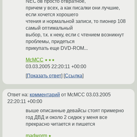
NEC'ов просто отвратное,
причем у всех, а как писалки они лучшие,
если хочется хорошего
чтения и нормальной записи, то пионер 108
самый оптимальный
выбор, т.к. к неку, если с чтением возникнут
проблемы, придеться
прикупать еще DVD-ROM...
McMCC
★★★
03.03.2005 22:20:11 +00:00
Показать ответ
Ссылка
Ответ на:
комментарий
от McMCC
03.03.2005
22:20:11 +00:00
выше описанные девайсы стоят примерно
год ДВД и около 2 сидюк у меня все
прекрасно читается и пишется
madworm
★