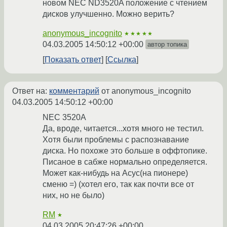
новом NEC ND3520A положение с чтением
дисков улучшенно. Можно верить?
anonymous_incognito
★★★★★
04.03.2005 14:50:12 +00:00
автор топика
Показать ответ
Ссылка
Ответ на:
комментарий
от anonymous_incognito
04.03.2005 14:50:12 +00:00
NEC 3520A
Да, вроде, читается...хотя много не тестил.
Хотя были проблемы с распознавание
диска. Но похоже это больше в оффтопике.
Писаное в сабже нормально определяется.
Может как-нибудь на Асус(на пионере)
сменю =) (хотел его, так как почти все от
них, но не было)
RM
★
04.03.2005 20:47:26 +00:00