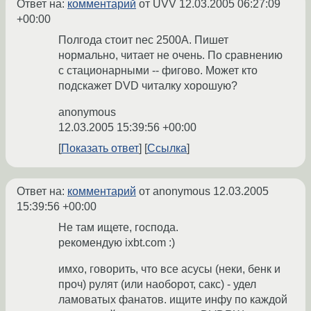
Ответ на:
комментарий
от UVV
12.03.2005 06:27:09
+00:00
Полгода стоит nec 2500A. Пишет
нормально, читает не очень. По сравнению
с стационарными -- фигово. Может кто
подскажет DVD читалку хорошую?
anonymous
12.03.2005 15:39:56 +00:00
Показать ответ
Ссылка
Ответ на:
комментарий
от anonymous
12.03.2005
15:39:56 +00:00
Не там ищете, господа.
рекомендую ixbt.com :)
имхо, говорить, что все асусы (неки, бенк и
проч) рулят (или наоборот, сакс) - удел
ламоватых фанатов. ищите инфу по каждой