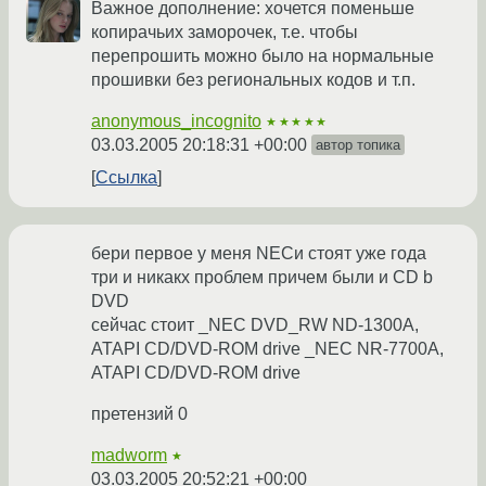
Важное дополнение: хочется поменьше
копирачьих заморочек, т.е. чтобы
перепрошить можно было на нормальные
прошивки без региональных кодов и т.п.
anonymous_incognito
★★★★★
03.03.2005 20:18:31 +00:00
автор топика
Ссылка
бери первое у меня NECи стоят уже года
три и никакх проблем причем были и CD b
DVD
сейчас стоит _NEC DVD_RW ND-1300A,
ATAPI CD/DVD-ROM drive _NEC NR-7700A,
ATAPI CD/DVD-ROM drive
претензий 0
madworm
★
03.03.2005 20:52:21 +00:00