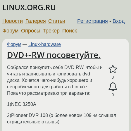
LINUX.ORG.RU
Новости
Галерея
Статьи
Регистрация
-
Вход
Форум
Опросы
Трекер
Поиск
Форум
—
Linux-hardware
DVD+-RW посоветуйте.
Собрался прикупить себе DVD RW, чтобы и
читать и записывать и копировать dvd
0
диски. Хочется чего-нибудь хорошего и
непроблемного для работы в Linux'е.
Пока что рассматриваю три варианта:
0
1)NEC 3250A
2)Pioneer DVR 108 (о более новом 109 -м слышал
отрицательные отзывы)