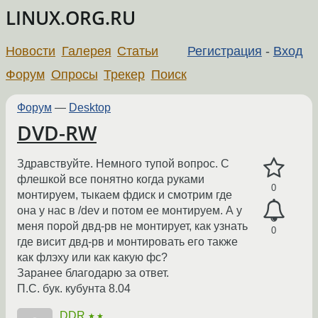
LINUX.ORG.RU
Новости
Галерея
Статьи
Регистрация
-
Вход
Форум
Опросы
Трекер
Поиск
Форум
—
Desktop
DVD-RW
Здравствуйте. Немного тупой вопрос. С
флешкой все понятно когда руками
0
монтируем, тыкаем фдиск и смотрим где
она у нас в /dev и потом ее монтируем. А у
меня порой двд-рв не монтирует, как узнать
0
где висит двд-рв и монтировать его также
как флэху или как какую фс?
Заранее благодарю за ответ.
П.С. бук. кубунта 8.04
DDR
★★