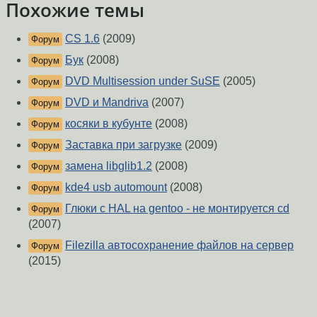
Похожие темы
CS 1.6
(2009)
Форум
Бук
(2008)
Форум
DVD Multisession under SuSE
(2005)
Форум
DVD и Mandriva
(2007)
Форум
косяки в кубунте
(2008)
Форум
Заставка при загрузке
(2009)
Форум
замена libglib1.2
(2008)
Форум
kde4 usb automount
(2008)
Форум
Глюки с HAL на gentoo - не монтируется cd
Форум
(2007)
Filezilla автосохранение файлов на сервер
Форум
(2015)