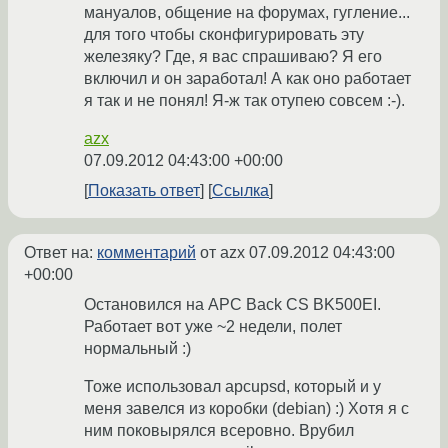
мануалов, общение на форумах, гугление...
для того чтобы сконфигурировать эту
железяку? Где, я вас спрашиваю? Я его
включил и он заработал! А как оно работает
я так и не понял! Я-ж так отупею совсем :-).
azx
07.09.2012 04:43:00 +00:00
Показать ответ
Ссылка
Ответ на:
комментарий
от azx
07.09.2012 04:43:00
+00:00
Остановился на APC Back CS BK500EI.
Работает вот уже ~2 недели, полет
нормальный :)
Тоже использовал apcupsd, который и у
меня завелся из коробки (debian) :) Хотя я с
ним поковырялся всеровно. Врубил