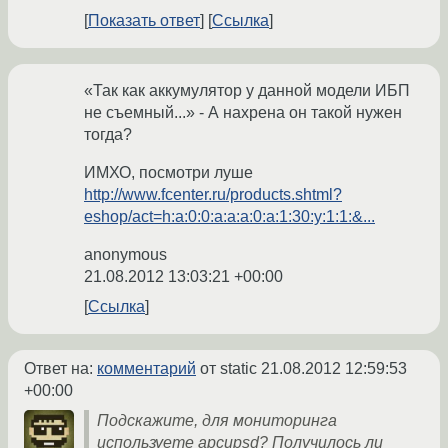
Показать ответ
Ссылка
«Так как аккумулятор у данной модели ИБП
не съемный...» - А нахрена он такой нужен
тогда?
ИМХО, посмотри луше
http://www.fcenter.ru/products.shtml?
eshop/act=h:a:0:0:a:a:a:0:a:1:30:y:1:1:&...
anonymous
21.08.2012 13:03:21 +00:00
Ссылка
Ответ на:
комментарий
от static
21.08.2012 12:59:53
+00:00
Подскажите, для мониторинга
используете apcupsd? Получилось ли