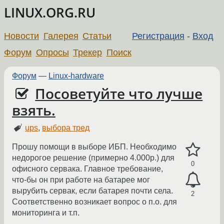
LINUX.ORG.RU
Новости
Галерея
Статьи
Регистрация
-
Вход
Форум
Опросы
Трекер
Поиск
Форум
—
Linux-hardware
Посоветуйте что лучше
взять.
ups
,
выбора тред
Прошу помощи в выборе ИБП. Необходимо
недорогое решение (примерно 4.000р.) для
0
офисного сервака. Главное требование,
что-бы он при работе на батарее мог
вырубить сервак, если батарея почти села.
2
Соответственно возникает вопрос о п.о. для
мониторинга и т.п.