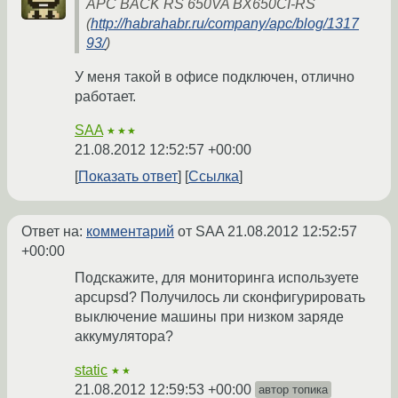
APC BACK RS 650VA BX650CI-RS
(
http://habrahabr.ru/company/apc/blog/1317
93/
)
У меня такой в офисе подключен, отлично
работает.
SAA
★★★
21.08.2012 12:52:57 +00:00
Показать ответ
Ссылка
Ответ на:
комментарий
от SAA
21.08.2012 12:52:57
+00:00
Подскажите, для мониторинга используете
apcupsd? Получилось ли сконфигурировать
выключение машины при низком заряде
аккумулятора?
static
★★
21.08.2012 12:59:53 +00:00
автор топика