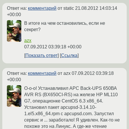
Ответ на:
комментарий
от static
21.08.2012 14:03:14
+00:00
В итоге на чем остановились, если не
секрет?
azx
07.09.2012 03:39:18 +00:00
Показать ответ
Ссылка
Ответ на:
комментарий
от azx
07.09.2012 03:39:18
+00:00
О-о-о! Устанавливил APC Back-UPS 650ВА
AVR RS (BX650CI-RS) на железе HP ML110
G7, операционке CentOS 6.3 x86_64.
Установил пакет apcupsd-3.14.10-
1.el5.x86_64.rpm с apcupsd.com. Запустил
сервис и ... заработало! Я удивлен. Как-то не
похоже это на Линукс. А где-же чтение