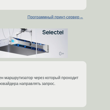
Программный принт-сервер
→
нужен маршрутизатор через который проходит
ровайдера направлять запрос.