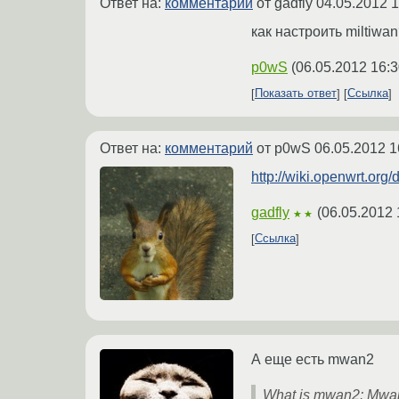
Ответ на:
комментарий
от gadfly
04.05.2012 1
как настроить miltiwa
p0wS
(
06.05.2012 16:3
Показать ответ
Ссылка
Ответ на:
комментарий
от p0wS
06.05.2012 1
http://wiki.openwrt.org
gadfly
(
06.05.2012 
★★
Ссылка
А еще есть mwan2
What is mwan2: Mwan2 