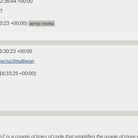
2:36:44 +00:00
n?
0:23 +00:00
)
автор топика
6:30:23 +00:00
/doc/uci/multiwan
16:33:25 +00:00
)
is a couple of lines of code that simplifies the usage of more 