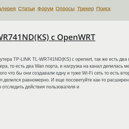
алерея
Статьи
Форум
Опросы
Трекер
Поиск
-WR741ND(KS) с OpenWRT
утера TP-LINK TL-WR741ND(KS) с openwrt, так же есть два 
а, то есть два Wan порта, и нагрузка на канал делилась м
ого что бы они создавали одну и туже Wi-Fi сеть то есть вт
ал делился равномерно. И еще посоветуйте как-то расширен
 отследить действия пользователя и