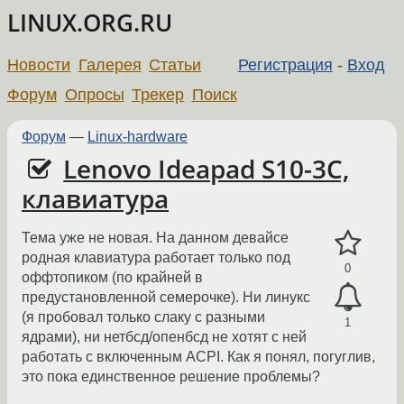
LINUX.ORG.RU
Новости
Галерея
Статьи
Регистрация
-
Вход
Форум
Опросы
Трекер
Поиск
Форум
—
Linux-hardware
Lenovo Ideapad S10-3C,
клавиатура
Тема уже не новая. На данном девайсе
родная клавиатура работает только под
0
оффтопиком (по крайней в
предустановленной семерочке). Ни линукс
(я пробовал только слаку с разными
1
ядрами), ни нетбсд/опенбсд не хотят с ней
работать с включенным ACPI. Как я понял, погуглив,
это пока единственное решение проблемы?