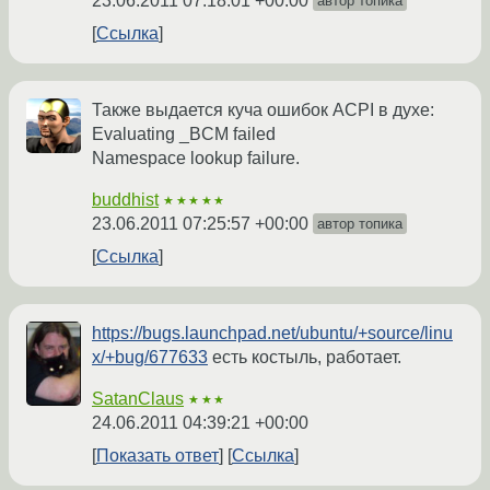
23.06.2011 07:18:01 +00:00
автор топика
Ссылка
Также выдается куча ошибок ACPI в духе:
Evaluating _BCM failed
Namespace lookup failure.
buddhist
★★★★★
23.06.2011 07:25:57 +00:00
автор топика
Ссылка
https://bugs.launchpad.net/ubuntu/+source/linu
x/+bug/677633
есть костыль, работает.
SatanClaus
★★★
24.06.2011 04:39:21 +00:00
Показать ответ
Ссылка