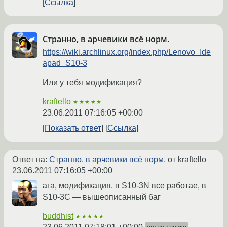
Ссылка
Странно, в арчевики всё норм.
https://wiki.archlinux.org/index.php/Lenovo_Ide
apad_S10-3
Или у тебя модификация?
kraftello
★★★★★
23.06.2011 07:16:05 +00:00
Показать ответ
Ссылка
Ответ на:
Странно, в арчевики всё норм.
от kraftello
23.06.2011 07:16:05 +00:00
ага, модификация. в S10-3N все работае, в
S10-3C — вышеописанный баг
buddhist
★★★★★