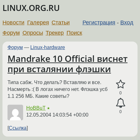
LINUX.ORG.RU
Новости
Галерея
Статьи
Регистрация
-
Вход
Форум
Опросы
Трекер
Поиск
Форум
—
Linux-hardware
Mandrake 10 Official виснет
при всталянии флэшки
Типа сабж. Что делать? Вставляю и все.
Насмерть :( В логах ничего нет. Флэшка усб
0
1.1 256 МБ. Какие советы?
HoBBuT
★
0
12.05.2004 14:03:54 +00:00
Ссылка