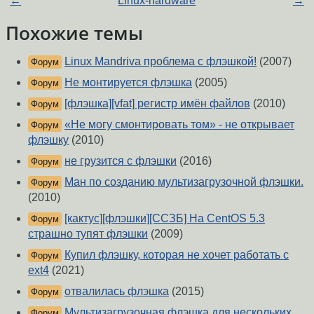
←
Linux-hardware
→
Похожие темы
Linux Mandriva проблема с флэшкой!
(2007)
Форум
Не монтируется флэшка
(2005)
Форум
[флэшка][vfat] регистр имён файлов
(2010)
Форум
«Не могу смонтировать том» - не открывает
Форум
флэшку
(2010)
не грузится с флэшки
(2016)
Форум
Ман по созданию мультизагрузочной флэшки.
Форум
(2010)
[кактус][флэшки][ССЗБ] На CentOS 5.3
Форум
страшно тупят флэшки
(2009)
Купил флэшку, которая не хочет работать с
Форум
ext4
(2021)
отвалилась флэшка
(2015)
Форум
Мультизагрузочная флэшка для нескольких
Форум