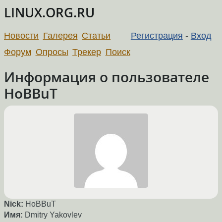
LINUX.ORG.RU
Новости
Галерея
Статьи
Регистрация
-
Вход
Форум
Опросы
Трекер
Поиск
Информация о пользователе
HoBBuT
Nick:
HoBBuT
Имя:
Dmitry Yakovlev