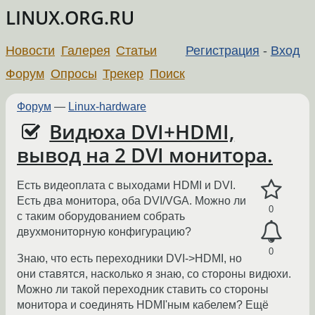
LINUX.ORG.RU
Новости
Галерея
Статьи
Регистрация
-
Вход
Форум
Опросы
Трекер
Поиск
Форум
—
Linux-hardware
Видюха DVI+HDMI,
вывод на 2 DVI монитора.
Есть видеоплата с выходами HDMI и DVI.
Есть два монитора, оба DVI/VGA. Можно ли
0
с таким оборудованием собрать
двухмониторную конфигурацию?
0
Знаю, что есть переходники DVI->HDMI, но
они ставятся, насколько я знаю, со стороны видюхи.
Можно ли такой переходник ставить со стороны
монитора и соединять HDMI'ным кабелем? Ещё